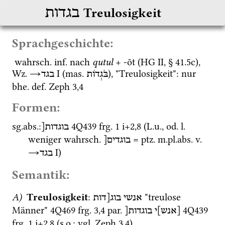
בגדות
Treulosigkeit
Sprachgeschichte:
wahrsch.
inf.
 nach 
qutul
 + -ōt (
HG II
, § 41.5c), 
Wz.
→
‎ I
 (
mas.
), "Treulosigkeit": nur 
בֹּגְדֹות
בגד
bhe.
def.
Zeph
3
,
4
Formen:
sg.
abs.
:
4Q439
frg. 1 i+2
,
8
 (
L.u.
, 
od.
l.
בוגדות[
weniger 
wahrsch.
 = 
ptz.
m.
pl.
abs.
v.
בוגדים[
→
‎ I
)
בגד
Semantik:
A)
Treulosigkeit
: 
 "treulose 
אנשי
בוג[דות
Männer" 
4Q469
frg. 3
,
4
par.
4Q439
[אנש]י
בוגדות[
frg. 1 i+2
,
8
 (
s.o.
; 
vgl.
Zeph
3
,
4
)