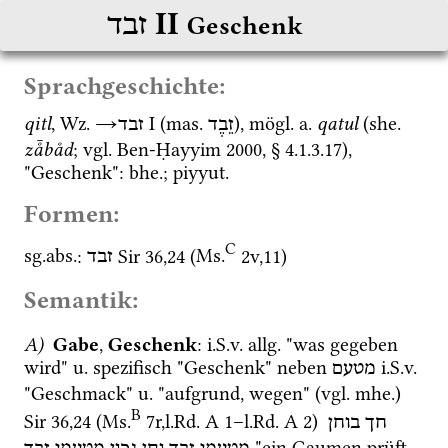
‎ II
זבד
Geschenk
Sprachgeschichte:
qitl
, 
Wz.
→
‎ I
 (
mas.
), 
mögl.
a.
qatul
 (
she.
זֵבֶד
זבד
zå̄båd
; 
vgl.
Ben-Ḥayyim 2000
, § 4.1.3.17), 
"Geschenk": 
bhe.
; 
piyyut.
Formen:
C
sg.
abs.
: 
Sir
36
,
24
 (
Ms.
2v
,
11
)
זבד
Semantik:
A)
Gabe
,
 Geschenk
: 
i.S.v.
allg.
 "was gegeben 
wird" 
u.
 spezifisch "Geschenk" neben 
i.S.v.
מטעם
"Geschmack" 
u.
 "aufgrund, wegen" (
vgl.
mhe.
) 
B
Sir
36
,
24
 (
Ms.
7r
,
l.Rd. A 1
–
l.Rd. A 2
)
חך
בוחן
 "ein Gaumen prüft 