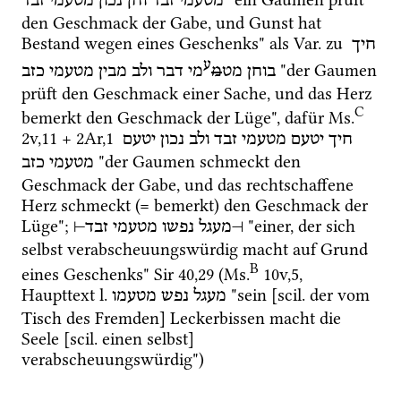
מטעמי
זבד
וחן
נכון
מטעמי
זבד
den Geschmack der Gabe, und Gunst hat 
Bestand wegen eines Geschenks" als 
Var.
 zu 
חיך
ע
 "der Gaumen 
בוחן
מט
מ
מי
דבר
ולב
מבין
מטעמי
כזב
prüft den Geschmack einer Sache, und das Herz 
C
bemerkt den Geschmack der Lüge", dafür 
Ms.
2v
,
11
 + 
2Ar
,
1
חיך
יטעם
מטעמי
זבד
ולב
נכון
יטעם
 "der Gaumen schmeckt den 
מטעמי
כזב
Geschmack der Gabe, und das rechtschaffene 
Herz schmeckt (= bemerkt) den Geschmack der 
Lüge"; 
 "einer, der sich 
⊣
זבד
מטעמי
נפשו
מעגל
⊢
selbst verabscheuungswürdig macht auf Grund 
B
eines Geschenks" 
Sir
40
,
29
 (
Ms.
10v
,
5
, 
Haupttext 
l.
 "sein [
scil.
 der vom 
מעגל
נפש
מטעמו
Tisch des Fremden] Leckerbissen macht die 
Seele [
scil.
 einen selbst] 
verabscheuungswürdig")