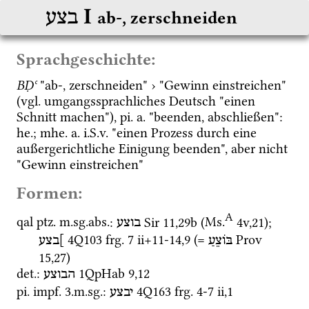
‎ I
בצע
ab-, zerschneiden
Sprachgeschichte:
BḌʿ
 "ab-, zerschneiden" › "Gewinn einstreichen" 
(
vgl.
 umgangssprachliches Deutsch "einen 
Schnitt machen"), 
pi.
a.
 "beenden, abschließen": 
he.
; 
mhe.
a.
i.S.v.
 "einen Prozess durch eine 
außergerichtliche Einigung beenden", aber nicht 
"Gewinn einstreichen"
Formen:
A
qal
ptz.
m.
sg.
abs.
: 
Sir
11
,
29b
 (
Ms.
4v
,
21
)
; 
בוצע
4Q103
frg. 7 ii+11-14
,
9
 (= 
Prov
]בצע
בּוֹצֵעַ
15
,
27
)
det.
: 
1QpHab
9
,
12
הבוצע
pi.
impf.
 3.
m.
sg.
: 
4Q163
frg. 4-7 ii
,
1
יבצע