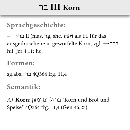
‎ III
בר
Korn
Sprachgeschichte:
= 
→
‎ II
 (
mas.
, 
she.
bår
) als 
t.t.
 für das 
בַּר
בר
ausgedroschene 
u.
 geworfelte Korn, 
vgl.
→
ברר
hif.
Jer
4
,
11
: 
he.
Formen:
sg.
abs.
: 
4Q364
frg. 11
,
4
בר
Semantik:
A)
Korn
: 
 "Korn und Brot und 
בר
ולחם
ומזון
Speise" 
4Q364
frg. 11
,
4
 (
Gen
45
,
23
)