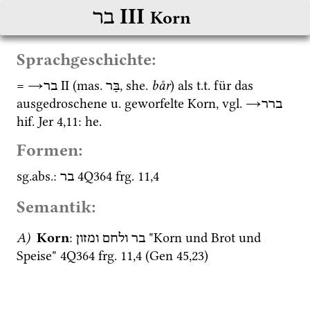
‎ III
בר
Korn
Sprachgeschichte:
= 
→
‎ II
 (
mas.
, 
she.
bår
) als 
t.t.
 für das 
בַּר
בר
ausgedroschene 
u.
 geworfelte Korn, 
vgl.
→
ברר
hif.
Jer
4
,
11
: 
he.
Formen:
sg.
abs.
: 
4Q364
frg. 11
,
4
בר
Semantik:
A)
Korn
: 
 "Korn und Brot und 
בר
ולחם
ומזון
Speise" 
4Q364
frg. 11
,
4
 (
Gen
45
,
23
)