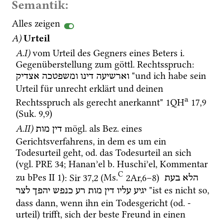
Semantik:
Alles zeigen
A)
Urteil
A.I)
vom Urteil des Gegners eines Beters 
i.
Gegenüberstellung zum 
göttl.
 Rechtsspruch
: 
 "und ich habe sein 
וארשיעה
דינו
ומשפטכה
אצדיק
Urteil für unrecht erklärt und deinen 
a
Rechtsspruch als gerecht anerkannt" 
1QH
17
,
9
(
Suk.
9
,
9
)
A.II)
mögl.
 als 
Bez.
 eines 
דין
מות
Gerichtsverfahrens, in dem es um ein 
Todesurteil geht, 
od.
 das Todesurteil an sich 
(
vgl.
PRE 34
; 
Hananʾel b. Huschiʾel, Kommentar 
C
zu bPes II 1
)
: 
Sir
37
,
2
 (
Ms.
2Ar
,
6
–
8
)
הלא
בעת
 "ist es nicht so, 
יגיע
עליו
דין
מות
רע
כנפש
יהפך
לצר
dass dann, wenn ihn ein Todesgericht (
od.
 -
urteil) trifft, sich der beste Freund in einen 