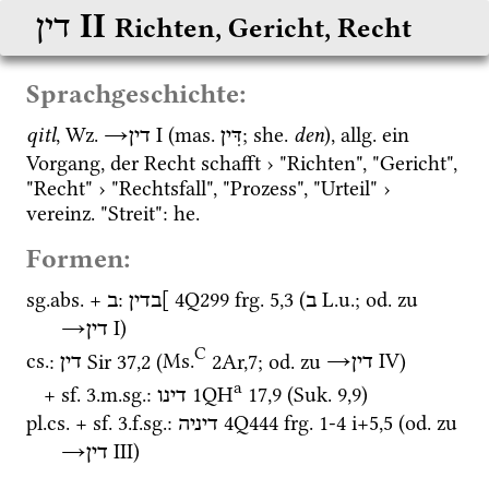
‎ II
דין
Richten, Gericht, Recht
Sprachgeschichte:
qitl
, 
Wz.
→
‎ I
 (
mas.
; 
she.
den
), 
allg.
 ein 
דִּין
דין
Vorgang, der Recht schafft › "Richten", "Gericht", 
"Recht" › "Rechtsfall", "Prozess", "Urteil" › 
vereinz.
 "Streit": 
he.
Formen:
sg.
abs.
 + 
: 
4Q299
frg. 5
,
3
 (
L.u.
; 
od.
 zu 
ב
]בדין
ב
→
‎ I
)
דין
C
cs.
: 
Sir
37
,
2
 (
Ms.
2Ar
,
7
; 
od.
 zu 
→
‎ IV
)
דין
דין
a
+ 
sf.
 3.
m.
sg.
: 
1QH
17
,
9
 (
Suk.
9
,
9
)
דינו
pl.
cs.
 + 
sf.
 3.
f.
sg.
: 
4Q444
frg. 1-4 i+5
,
5
 (
od.
 zu 
דיניה
→
‎ III
)
דין