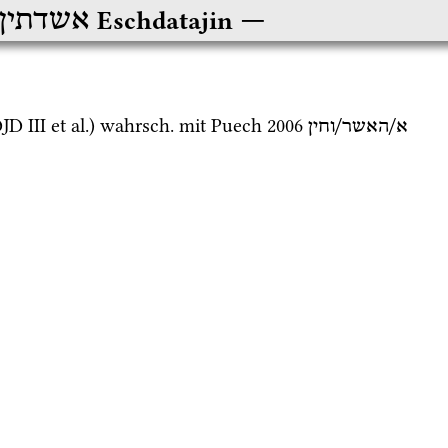
אשדתין
Eschdatajin
JD III
et al.
) 
wahrsch.
 mit 
Puech 2006
א/האשר/וחין