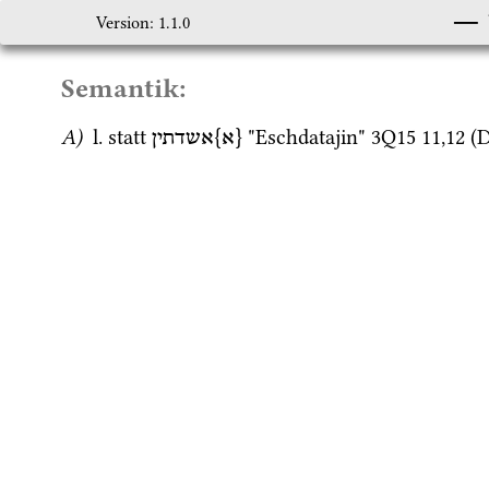
Version: 1.1.0
Semantik:
A)
l.
 statt 
 "Eschdatajin" 
3Q15
11
,
12
 (
D
{א}אשדתין