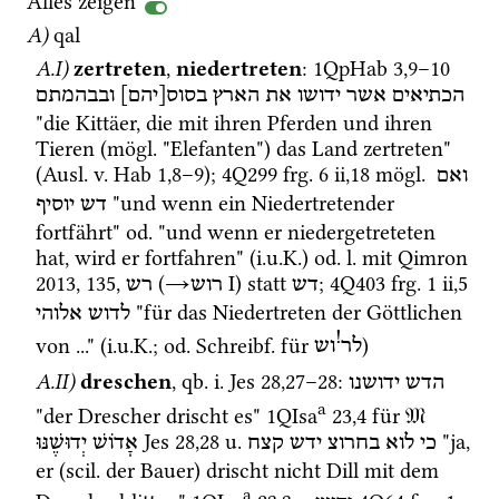
Alles zeigen
A)
qal
A.I)
zertreten
, 
niedertreten
: 
1QpHab
3
,
9
–
10
הכתיאים
אשר
ידושו
את
הארץ
בסוס[יהם]
ובבהמתם
"die Kittäer, die mit ihren Pferden und ihren 
Tieren (
mögl.
 "Elefanten") das Land zertreten" 
(
Ausl.
v.
Hab
1
,
8
–
9
); 
4Q299
frg. 6 ii
,
18
mögl.
ואם
 "und wenn ein Niedertretender 
דש
יוסיף
fortfährt" 
od.
 "und wenn er niedergetreteten 
hat, wird er fortfahren" (
i.u.K.
) 
od.
l.
 mit 
Qimron 
2013
, 135, 
 (
→
‎ I
) statt 
; 
4Q403
frg. 1 ii
,
5
דש
רוש
רש
 "für das Niedertreten der Göttlichen 
לדוש
אלוהי
!
von ..." (
i.u.K.
; 
od.
Schreibf.
 für 
)
לר
וש
A.II)
dreschen
, 
qb.
i.
Jes
28
,
27
–
28
: 
הדש
ידושנו
a
"der Drescher drischt es" 
1QIsa
23
,
4
 für 
𝔐
Jes
28
,
28
u.
 "ja, 
כי
לוא
בחרוצ
ידש
קצח
אָדוֹשׁ
יְדוּשֶׁנּוּ
er (
scil.
 der Bauer) drischt nicht Dill mit dem 
a