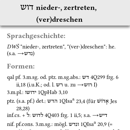
דוש
nieder-, zertreten, 
(ver)dreschen
Sprachgeschichte:
DWŠ
 "nieder-, zertreten", "(ver-)dreschen": 
he.
(
s.a.
→
) 
נדש
Formen:
qal
pf.
 3.
m.
sg.
od.
ptz.
m.
sg.
abs.
: 
4Q299
frg. 6 
דש
ii
,
18
 (
i.u.K.
; 
od.
l.
u.
 zu 
→
‎ I
)
רוש
רש
3.
m.
pl.
: 
1QpHab
3
,
10
ידושו
a
ptz.
 (
s.a.
pf.
) 
det.
: 
1QIsa
23
,
4
 (für 
Jes
אָדוֹשׁ
הדש
28
,
28
)
inf.
cs.
 + 
: 
4Q403
frg. 1 ii
,
5
; 
s.a.
→
דיש
לדוש
ל
a
nif.
pf.cons.
 3.
m.
sg.
: 
mögl.
1QIsa
20
,
9
 (= 
ונדש