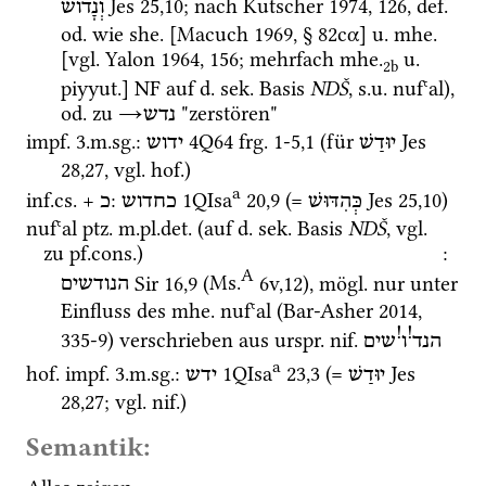
Jes
25
,
10
; nach 
Kutscher 1974
, 126, 
def.
וְנָדוֹשׁ
od.
 wie 
she.
 [
Macuch 1969
, § 82cα] 
u.
mhe.
[
vgl.
Yalon 1964
, 156; mehrfach 
mhe.
u.
2b
piyyut.
] 
NF
 auf 
d.
sek.
 Basis 
NDŠ
, 
s.u.
nufʿal
), 
od.
 zu 
→
 "zerstören"
נדש
impf.
 3.
m.
sg.
: 
4Q64
frg. 1-5
,
1
 (für 
Jes
יוּדַשׁ
ידוש
28
,
27
, 
vgl.
hof.
)
a
inf.
cs.
 + 
: 
1QIsa
20
,
9
 (= 
Jes
25
,
10
)
כְּהִדּוּשׁ
כחדוש
כ
nufʿal
ptz.
m.
pl.
det.
 (auf 
d.
sek.
 Basis 
NDŠ
, 
vgl.
zu 
pf.cons.
)
: 
A
Sir
16
,
9
 (
Ms.
6v
,
12
)
, 
mögl.
 nur unter 
הנודשים
Einfluss des 
mhe.
nufʿal
 (
Bar-Asher 2014
, 
!
!
335-9) verschrieben aus 
urspr.
nif.
הנד
ו
שים
a
hof.
impf.
 3.
m.
sg.
: 
1QIsa
23
,
3
 (= 
Jes
יוּדַשׁ
ידש
28
,
27
; 
vgl.
nif.
)
Semantik: