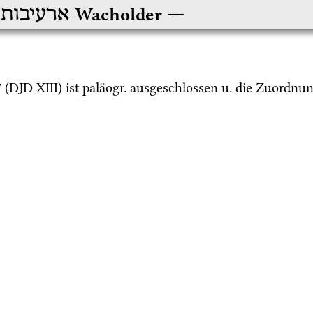
ארעיבות
Wacholder
7
 (
DJD XIII
) ist 
paläogr.
 ausgeschlossen 
u.
 die Zuordnun