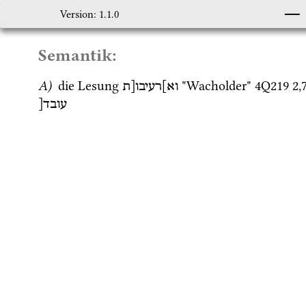
Version: 1.1.0
Semantik:
A)
 die Lesung 
 "Wacholder" 
4Q219
2
,
וא]רעיבו[ת
עובד[