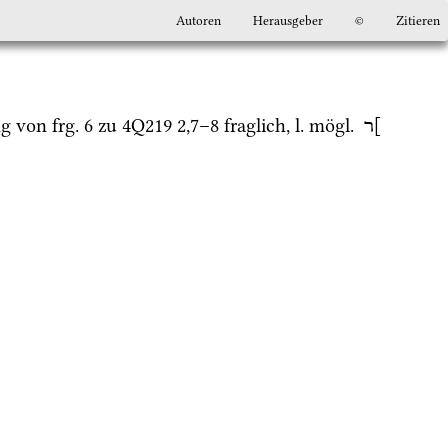
Autoren
Herausgeber
©
Zitieren
g von 
frg.
 6 zu 
4Q219
2
,
7
–
8
 fraglich, 
l.
mögl.
]ר 