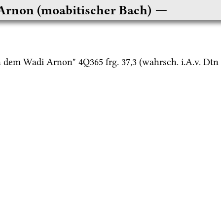
Arnon (moabitischer Bach)
n dem Wadi Arnon" 
4Q365
frg. 37
,
3
 (
wahrsch.
i.A.v.
Dtn