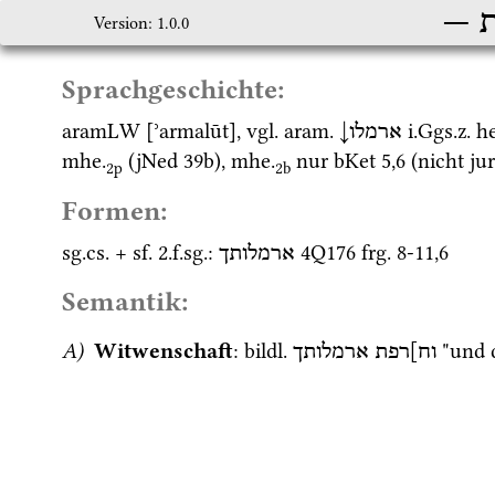
ת
Version: 1.0.0
Sprachgeschichte:
aramLW
 [ʾarmalūt], 
vgl.
aram.
↓
i.Ggs.z.
he
ארמלו
mhe.
 (
jNed 39b
), 
mhe.
 nur 
bKet 5,6
 (nicht ju
2p
2b
Formen:
sg.
cs.
 + 
sf.
 2.
f.
sg.
: 
4Q176
frg. 8-11
,
6
ארמלותך
Semantik:
A)
Witwenschaft
: 
bildl.
 "und 
וח]רפת
ארמלותך