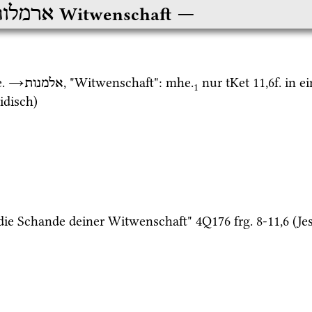
ארמלו
Witwenschaft
.
→
, "Witwenschaft": 
mhe.
 nur 
tKet 11,6f.
 in e
אלמנות
1
ridisch)
die Schande deiner Witwenschaft" 
4Q176
frg. 8-11
,
6
 (
Je