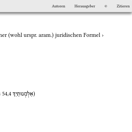
Autoren
Herausgeber
©
Zitieren
iner (wohl 
urspr.
aram.
) juridischen Formel › 
s
54
,
4
)
אַלְמְנוּתַיִךְ