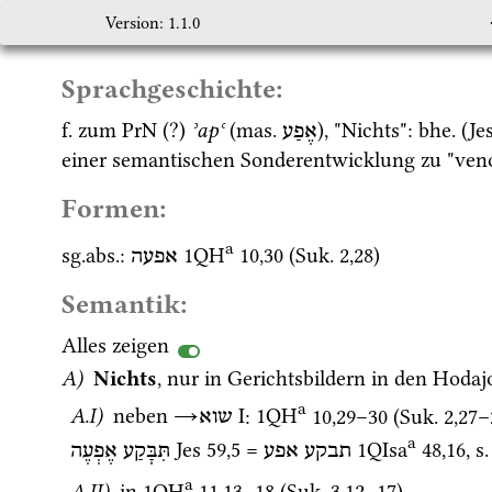
Version: 1.1.0
Sprachgeschichte:
f.
 zum 
PrN
 (?) 
ʾapʿ
 (
mas.
), "Nichts": 
bhe.
 (
Je
אֶפַע
einer semantischen Sonderentwicklung zu "ven
Formen:
a
sg.
abs.
: 
1QH
10
,
30
 (
Suk.
2
,
28
)
אפעה
Semantik:
Alles zeigen
A)
Nichts
, nur in Gerichtsbildern in den Hodaj
a
A.I)
 neben 
→
‎ I
: 
1QH
10
,
29
–
30
 (
Suk.
2
,
27
–
שוא
a
Jes
59
,
5
 = 
1QIsa
48
,
16
, 
s.
תבקע
אפע
תִּבָּקַע
אֶפְעֶה
a
A.II)
 in 
1QH
11
,
13
–
18
 (
Suk.
3
,
12
–
17
)