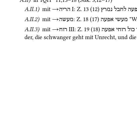
A.II.1)
 mit 
→
‎ I
: 
Z.
13
 (
12
)
עה
לחבל
נמרץ
הריה
A.II.2)
 mit 
→
: 
Z.
18
 (
17
)
 "W
מעשי
אפעה
מעשה
A.II.3)
 mit 
→
‎ III
: 
Z.
19
 (
18
)
כול
רוחי
אפעה
רוח
der, die schwanger geht mit Unrecht, und die 