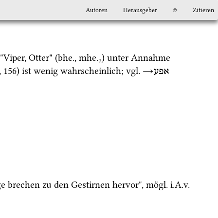
Autoren
Herausgeber
©
Zitieren
 "Viper, Otter" (
bhe.
, 
mhe.
) unter Annahme 
2
, 156) ist wenig wahrscheinlich; 
vgl.
→
אפע
ge brechen zu den Gestirnen hervor", 
mögl.
i.A.v.