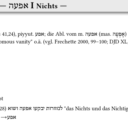
‎ I
אפעה
Nichts
s
41
,
24
), 
piyyut.
; die 
Abl.
 vom 
m.
 (
mas.
)
אֶפְעֶה
אפעה
אפע
omous vanity" 
o.ä.
 (
vgl.
Frechette 2000
, 99–100; 
DJD XL
ot
28
)
 "das Nichts und das Nichti
למזורות
יבקעו
אפעה
ושוא
→
אפע