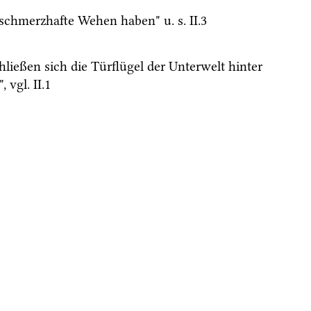
rd schmerzhafte Wehen haben" 
u.
s.
 II.3
hließen sich die Türflügel der Unterwelt hinter 
, 
vgl.
 II.1 