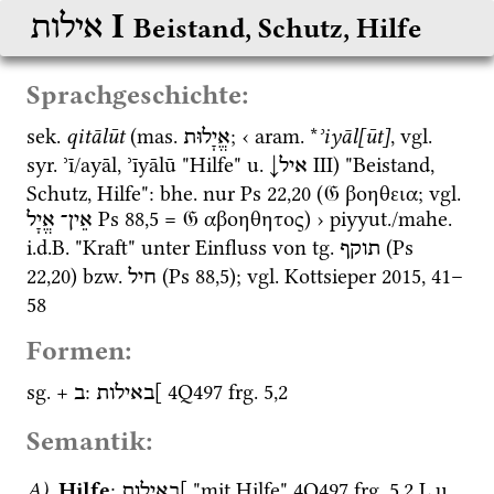
‎ I
אילות
Beistand, Schutz, Hilfe
Sprachgeschichte:
sek.
qitālūt
 (
mas.
; ‹ 
aram.
 *
ʾiyāl[ūt]
, 
vgl.
אֱיָלוּת
syr.
 ʾī/ayāl, ʾīyālū "Hilfe" 
u.
↓
‎ III
) "Beistand, 
איל
Schutz, Hilfe": 
bhe.
 nur 
Ps
22
,
20
 (
𝔊
 βοηθεια; 
vgl.
Ps
88
,
5
 = 
𝔊
 αβοηθητος) › 
piyyut.
/
mahe.
אֵין־
אֱיָל
i.d.B.
 "Kraft" unter Einfluss von 
tg.
 (
Ps
תוקף
22
,
20
) 
bzw.
 (
Ps
88
,
5
); 
vgl.
Kottsieper 2015
, 41–
חיל
58
Formen:
sg.
 + 
: 
4Q497
frg. 5
,
2
]באילות
ב
Semantik:
A)
 Hilfe
: 
 "mit Hilfe" 
4Q497
frg. 5
,
2
L.u.
, 
]באילות