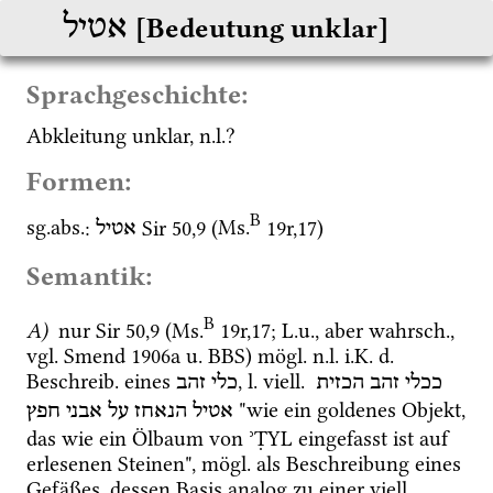
אטיל
[Bedeutung unklar]
Sprachgeschichte:
Abkleitung unklar, 
n.l.
?
Formen:
B
sg.
abs.
: 
Sir
50
,
9
 (
Ms.
19r
,
17
)
אטיל
Semantik:
B
A)
 nur 
Sir
50
,
9
 (
Ms.
19r
,
17
; 
L.u.
, aber 
wahrsch.
, 
vgl.
Smend 1906a
u.
BBS
) 
mögl.
n.l.
i.K.
d.
Beschreib.
 eines 
, 
l.
viell.
ככלי
זהב
הכזית
כלי זהב
 "wie ein goldenes Objekt, 
אטיל
הנאחז
על
אבני
חפץ
das wie ein Ölbaum von ʾṬYL eingefasst ist auf 
erlesenen Steinen", 
mögl.
 als Beschreibung eines 
Gefäßes, dessen Basis analog zu einer 
viell.