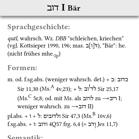
‎ I
דוב
Bär
Sprachgeschichte:
qutl
, 
wahrsch.
Wz.
DBB
 "schleichen, kriechen" 
(
vgl.
Kottsieper 1990
, 196; 
mas.
), "Bär": 
he.
דֹּ[ו]ב
(nicht frühes 
mhe.
)
2p
Formen:
m.
od.
f.
sg.
abs.
 (weniger 
wahrsch.
det.
) + 
: 
כדוב
כ
A
!
Sir
11
,
30
 (
Ms.
4v
,
23
)
; + 
: 
Sir
25
,
17
לד
וב
ל
C
(
Ms.
5r
,
8
; 
od.
 mit 
Ms.
 als 
 zu 
→
‎ I
; 
ריב
לרוב
weniger 
wahrsch.
 zu 
→
‎ II
)
דוב
B
pl.
abs.
 + 
 + 
: 
Sir
47
,
3
 (
Ms.
16v
,
6
)
ולדובים
ל
ו
f.
sg.
abs.
 + 
: 
4Q57
frg. 6
,
4
 (= 
Jes
11
,
7
) 
וָדֹב
ודוב
ו
Semantik: