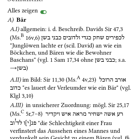
Alles zeigen
A)
Bär
A.I)
allgemein
: 
i.
d.
Beschreib.
 Davids 
Sir
47
,
3
B
(
Ms.
16v
,
6
)
לכפירים
שחק
כגדי
ולדובים
כבני
בשן
"Junglöwen lachte er (
scil.
 David) an wie ein 
Böckchen, und Bären wie die Bewohner 
Baschans" (
vgl.
1 Sam
17
,
34
 ohne 
; 
s.a.
כבני
בשן
→
)
בשן
A
A.II)
im Bild
: 
Sir
11
,
30
 (
Ms.
4v
,
23
)
אורב
הרוכל
 "es lauert der Verleumder wie ein Bär" (
vgl.
כדוב
Klgl
3
,
10
)
A.III)
 in unsicherer Zuordnung
: 
mögl.
Sir
25
,
17
C
(
Ms.
5r
,
7
–
8
)
רע
אשה
ישחיר
מראה
איש
ויקדיר
!
 "die Schlechtigkeit einer Frau 
פנ[י]ו
לד
וב
verfinstert das Aussehen eines Mannes und 
verdunkelt sein Gesicht zu einem Bären (
vgl.
𝔊