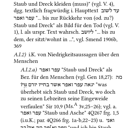
Staub und Dreck kleiden (muss)" (
vgl.
V.
4
), 
dgg.
 textlich fragwürdig 
i.
 Haupttext 
עד
לשוב
 "... bis zur Rückkehr von (
od.
 zu?) 
עפר
ואפר
Staub und Dreck" als Bild für den Tod (
vgl.
V.
1
), 
l.
 als 
urspr.
 Text 
wahrsch.
 "... bis zu 
ליושב
dem, der sitzt/wohnt in ...", 
vgl.
Smend 1906b
, 
369
A.I.2)
i.K.
 von Niedrigkeitsaussagen über den 
Menschen 
A.I.2.a)
 "Staub und Dreck" als 
עפר ואפר
Bez.
 für den Menschen (
vgl.
Gen
18
,
27
)
: 
מה
 "was 
יגאה
עפר
ואפר
אשר
בחייו
יורם
גִּּוְיֹו
überhebt sich Staub und Dreck, wo doch 
zu seinen Lebzeiten seine Eingeweide 
A
verfaulen" 
Sir
10
,
9
 (
Ms.
3v
,
25
–
26
)
; 
vgl.
a.
 "Staub und Asche" 
4Q267
frg. 1
,
5
עפר
ואפר
(
i.u.K.
; 
par.
4Q266
frg. 1a-b
,
22
–
23
) 
u.
ואני
 "und ich bin Staub 