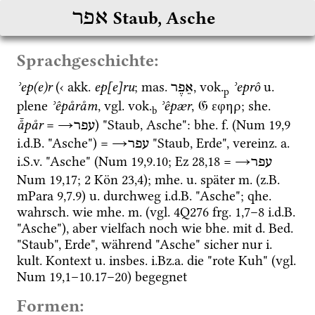
אפר
Staub, Asche
Sprachgeschichte:
ʾep(e)r
 (‹ 
akk.
ep[e]ru
; 
mas.
, 
vok.
ʾeprô
u.
אֵפֶר
p
plene 
ʾêpåråm
, 
vgl.
vok.
ʾêpær
, 
𝔊
 εφηρ; 
she.
b
å̄pår
 = 
→
) "Staub, Asche": 
bhe.
f.
 (
Num
19
,
9
עפר
i.d.B.
 "Asche") = 
→
 "Staub, Erde", 
vereinz.
a.
עפר
i.S.v.
 "Asche" (
Num
19
,
9
.
10
; 
Ez
28
,
18
 = 
→
עפר
Num
19
,
17
; 
2 Kön
23
,
4
); 
mhe.
u.
 später 
m.
 (
z.B.
mPara 9,7.9
) 
u.
 durchweg 
i.d.B.
 "Asche"; 
qhe.
wahrsch.
 wie 
mhe.
m.
 (
vgl.
4Q276
frg. 1
,
7
–
8
i.d.B.
"Asche"), aber vielfach noch wie 
bhe.
 mit 
d.
Bed.
"Staub", Erde", während "Asche" sicher nur 
i.
kult.
 Kontext 
u.
insbes.
i.Bz.a.
 die "rote Kuh" (
vgl.
Num
19
,
1
–
10
.
17
–
20
) begegnet
Formen: