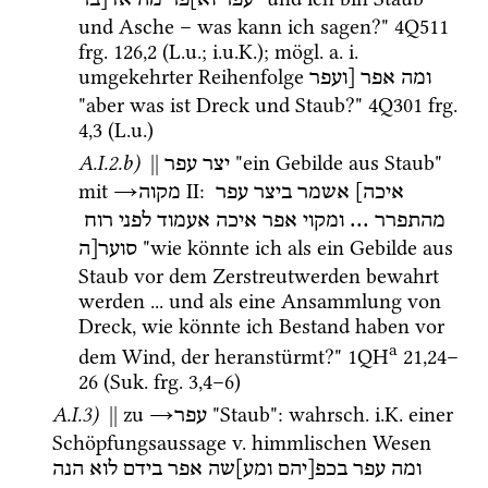
עפר
וא]פר
מה
אד[בר
und Asche – was kann ich sagen?" 
4Q511
frg. 126
,
2
 (
L.u.
; 
i.u.K.
); 
mögl.
a.
i.
umgekehrter Reihenfolge 
ומה
אפר
[ועפר
"aber was ist Dreck und Staub?" 
4Q301
frg. 
4
,
3
 (
L.u.
)
A.I.2.b)
||
 "ein Gebilde aus Staub" 
יצר עפר
mit
→
‎ II
: 
איכה]
אשמר
ביצר
עפר
מקוה
רוח
לפני
אעמוד
איכה
אפר
ומקוי
 ... 
מהתפרר
 "wie könnte ich als ein Gebilde aus 
סוער[ה
Staub vor dem Zerstreutwerden bewahrt 
werden ... und als eine Ansammlung von 
Dreck, wie könnte ich Bestand haben vor 
a
dem Wind, der heranstürmt?" 
1QH
21
,
24
–
26
 (
Suk.
frg. 3
,
4
–
6
)
A.I.3)
||
 zu 
→
 "Staub"
: 
wahrsch.
i.K.
 einer 
עפר
Schöpfungsaussage 
v.
 himmlischen Wesen 
ומה
עפר
בכפ[יהם
ומע]שה
אפר
בידם
לוא
הנה