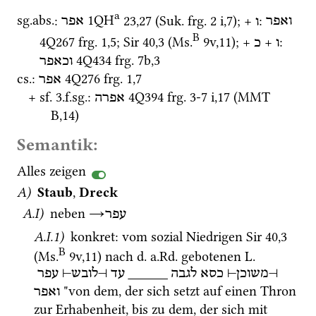
a
sg.
abs.
: 
1QH
23
,
27
 (
Suk.
frg. 2 i
,
7
)
; + 
: 
ואפר
ו
אפר
B
4Q267
frg. 1
,
5
; 
Sir
40
,
3
 (
Ms.
9v
,
11
)
; + 
 + 
: 
ו
כ
4Q434
frg. 7b
,
3
וכאפר
cs.
: 
4Q276
frg. 1
,
7
אפר
+ 
sf.
 3.
f.
sg.
: 
4Q394
frg. 3-7 i
,
17
 (
MMT
אפרה
B
,
14
)
Semantik:
Alles zeigen
A)
Staub
, 
Dreck
A.I)
 neben 
→
עפר
A.I.1)
 konkret
: vom sozial Niedrigen 
Sir
40
,
3
B
(
Ms.
9v
,
11
)
 nach 
d.
a.Rd.
 gebotenen 
L.
עפר
⊣
לובש
⊢
עד
_____
לגבה
כסא
⊣
משוכן
⊢
 "von dem, der sich setzt auf einen Thron 
ואפר
zur Erhabenheit, bis zu dem, der sich mit 