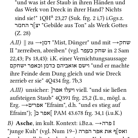
"und was ist der Staub in ihren Händen und 
das Werk von Dreck in ihrer Hand? Nichts 
a
sind sie!" 
1QH
23
,
27
 (
Suk.
frg. 2 i
,
7
)
i.Ggs.z.
 "Gebilde aus Ton" als Werk Gottes 
יצ]ר
החמר
(
Z.
28
)
A.II)
||
 zu 
→
 "Mist, Dünger" und 
mit
→
שחק
דמן
II
 "zerreiben, abreiben" (
vgl.
 in 
2 Sam
שחק כעפר
22
,
43
; 
Ps
18
,
43
)
: 
i.K.
 einer Vernichtungsaussage 
 "und er machte 
וישם
אואביהם
כדמן
וכאפר
ישחקם
ihre Feinde dem Dung gleich und wie Dreck 
zerrieb er sie" 
4Q434
frg. 7b
,
3
A.III)
 unsicher
: 
viell.
 "und sie ließen 
ויעלו
אפר[
aufsteigen Staub" 
4Q391
frg. 25
,
2
 (
L.u.
, 
mögl.
a.
Erg.
→
 "Efraim", 
d.h.
 "und es stieg auf 
אפרים
Efraim"); 
PAM 43.678
frg. 34
,
1
 (
i.u.K.
)
]אפר
כ[
B)
Asche
, im 
kult.
 Kontext
: 
i.Bz.a.
→
‎ I
פרה
"junge Kuh" (
vgl.
Num
19
–
) 
ואס]ף
את
אפר
הפרה