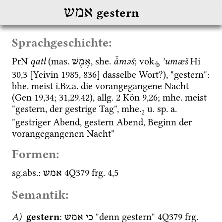
אמש
gestern
Sprachgeschichte:
PrN
qatl
 (
mas.
, 
she.
å̄məš
; 
vok.
ʾumæš
Hi
אֶמֶשׁ
b
30
,
3
 [
Yeivin 1985
, 836] dasselbe Wort?), "gestern": 
bhe.
 meist 
i.Bz.a.
 die vorangegangene Nacht 
(
Gen
19
,
34
; 
31
,
29
.
42
), 
allg.
2 Kön
9
,
26
; 
mhe.
 meist 
"gestern, der gestrige Tag", 
mhe.
u.
sp.
a.
2
"gestriger Abend, gestern Abend, Beginn der 
vorangegangenen Nacht"
Formen:
sg.
abs.
: 
4Q379
frg. 4
,
5
אמש
Semantik:
A)
gestern
: 
 "denn gestern" 
4Q379
frg. 
כי
אמש