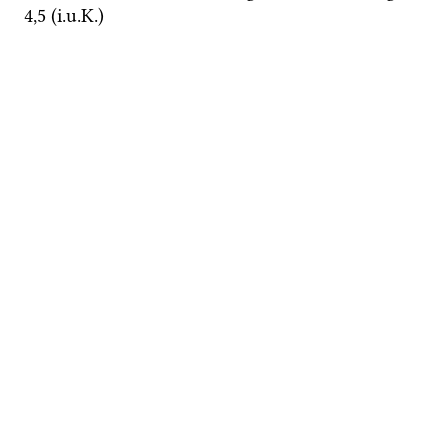
4
,
5
 (
i.u.K.
)