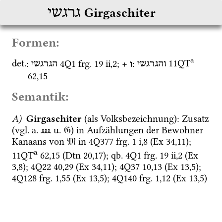
גרגשי
Girgaschiter
Formen:
a
det.
: 
4Q1
frg. 19 ii
,
2
; + 
: 
11QT
והגרגשי
ו
הגרגשי
62
,
15
Semantik:
A)
Girgaschiter
 (als Volksbezeichnung)
: Zusatz 
(
vgl.
a.
⅏
u.
𝔊
) in Aufzählungen der Bewohner 
Kanaans von 
𝔐
 in 
4Q377
frg. 1 i
,
8
 (
Ex
34
,
11
)
; 
a
11QT
62
,
15
 (
Dtn
20
,
17
)
; 
qb.
4Q1
frg. 19 ii
,
2
 (
Ex
3
,
8
)
; 
4Q22
40
,
29
 (
Ex
34
,
11
)
; 
4Q37
10
,
13
 (
Ex
13
,
5
)
; 
4Q128
frg. 1
,
55
 (
Ex
13
,
5
)
; 
4Q140
frg. 1
,
12
 (
Ex
13
,
5
)