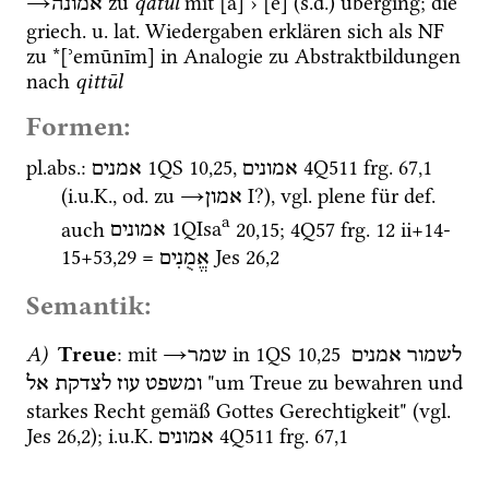
→
 zu 
qatūl
 mit [a] › [e] (
s.d.
) überging; die 
אמונה
griech.
u.
lat.
 Wiedergaben erklären sich als 
NF
zu *[ʾemūnīm] in Analogie zu Abstraktbildungen 
nach 
qittūl
Formen:
pl.
abs.
: 
1QS
10
,
25
, 
4Q511
frg. 67
,
1
אמונים
אמנים
(
i.u.K.
, 
od.
 zu 
→
‎ I
?), 
vgl.
 plene für 
def.
אמון
a
auch 
1QIsa
20
,
15
; 
4Q57
frg. 12 ii+14-
אמונים
15+53
,
29
 = 
Jes
26
,
2
אֱמֻנִים
Semantik:
A)
Treue
: mit 
→
 in 
1QS
10
,
25
לשמור
אמנים
שמר
 "um Treue zu bewahren und 
ומשפט
עוז
לצדקת
אל
starkes Recht gemäß Gottes Gerechtigkeit" (
vgl.
Jes
26
,
2
); 
i.u.K.
4Q511
frg. 67
,
1
אמונים