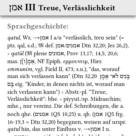
‎ III
אמן
Treue, Verlässlichkeit
Sprachgeschichte:
qatul
, 
Wz.
→
‎ I
 a/u "verlässlich, treu sein" (= 
אמן
ptz.
qal
, 
s.d.
; 
𝔐
def.
/
Dtn
32
,
20
; 
Jes
26
,
2
), 
אמנים
אמן
› 
qatūl
 (
𝔐
 plene 
, 
Prov
13
,
17
; 
14
,
5
; 
20
,
6
; 
אמונים
mas.
, 
NF
Epiph.
 εμμουνειμ, 
Hier.
אֵמֻ[ו]ן
emmunim
, 
vgl.
Field II
, 473; 
s.u.
), "das, worauf 
man sich verlassen kann" (
Dtn
32
,
20
בָּנִים
לֹא־
אֵמֻן
eig.
 "Kinder, in denen nichts ist, worauf man 
בָּם
sich verlassen kann") › 
Abstr.
-
pl.
 "Treue, 
Verlässlichkeit": 
bhe.
 › 
piyyut.
/
sp.
 Midraschim; 
mhe.
 nur 
vereinz.
 Die 
def.
 Schreibungen, die 
a.
1
noch 
qhe.
 (
1QS
10
,
25
) 
u.
qb.
 (
1Q5
frg. 
אמן
אמנים
16-19
,
3
 = 
Dtn
32
,
20
) begegnen, weisen auf 
urspr.
qatul
 hin, das unter Einfluss 
v.
→
‎ I
u.
אמון