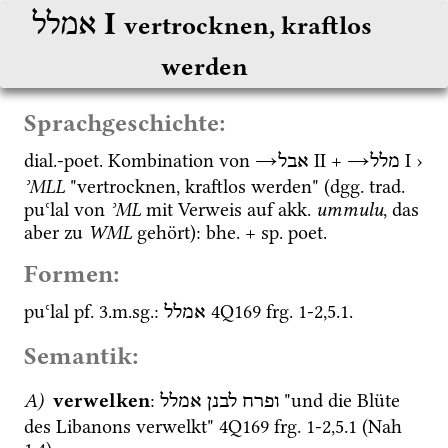
‎ I
אמלל
vertrocknen, kraftlos 
werden
Sprachgeschichte:
dial.
-
poet.
 Kombination von 
→
‎ II
 + 
→
‎ I
 › 
מלל
אבל
ʾMLL
 "vertrocknen, kraftlos werden" (
dgg.
trad.
puʿlal
 von 
ʾML
 mit Verweis auf 
akk.
ummulu
, das 
aber zu
WML
 gehört): 
bhe.
 + 
sp.
poet.
Formen:
puʿlal
pf.
 3.
m.
sg.
: 
4Q169
frg. 1-2
,
5.1
.
אמלל
Semantik:
A)
verwelken
: 
 "und die Blüte 
ופרח
לבנן
אמלל
des Libanons verwelkt" 
4Q169
frg. 1-2
,
5.1
 (
Nah