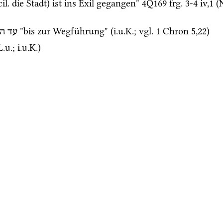
cil.
 die Stadt) ist ins Exil gegangen" 
4Q169
frg. 3-4 iv
,
1
 (
 "bis zur Wegführung" (
i.u.K.
; 
vgl.
1 Chron
5
,
22
)
עד
הג
L.u.
; 
i.u.K.
) 