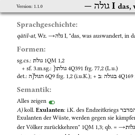
‎ I
גולה
das,
Version: 1.1.0
Sprachgeschichte:
qātil-at
, 
Wz.
→
‎ I
, "das, was auswandert, in d
גלה
Formen:
sg.
cs.
: 
1QM
1
,
2
גולת
+ 
sf.
 3.
m.
sg.
: 
4Q391
frg. 77
,
2
 (
L.u.
)
גולתו[
det.
: 
6Q9
frg. 1
,
2
 (
i.u.K.
); + 
: 
4Q169
בגולה
ב
הגול[ה
Semantik:
Alles zeigen
A)
koll.
Exulanten
: 
i.K.
 des Endzeitkriegs 
מדבר
Exulanten der Wüste, werden gegen sie kämpfe
der Völker zurückkehren" 
1QM
1
,
3
; 
qb.
 = 
→
גלות