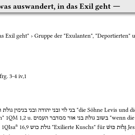
 was auswandert, in das Exil geht
as Exil geht" › Gruppe der "Exulanten", "Deportierten" 
u
frg. 3-4 iv
,
1
 "die Söhne Levis und d
בני
לוי
ובני
יהודה
ובני
בנימין
גולת
ה
n" 
1QM
1
,
2
u.
 "wenn die
בשוב
גולת
בני
אור
ממדבר
העמים
a
1QIsa
16
,
9
 "Exilierte Kuschs" für 
Jes
גָּלוּת
כּוּשׁ
גולת
כוש