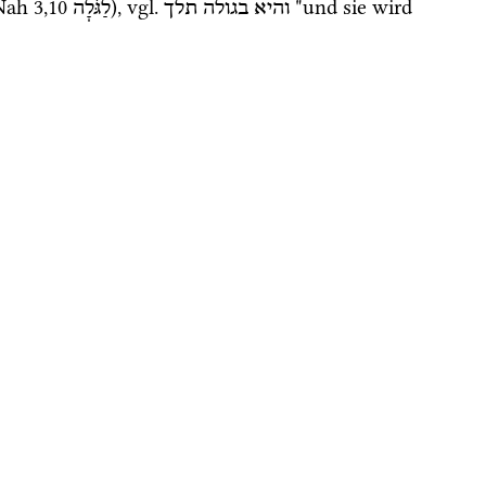
Nah
3
,
10
), 
vgl.
 "und sie wird 
והיא
בגולה
תלך
לַגֹּלָה