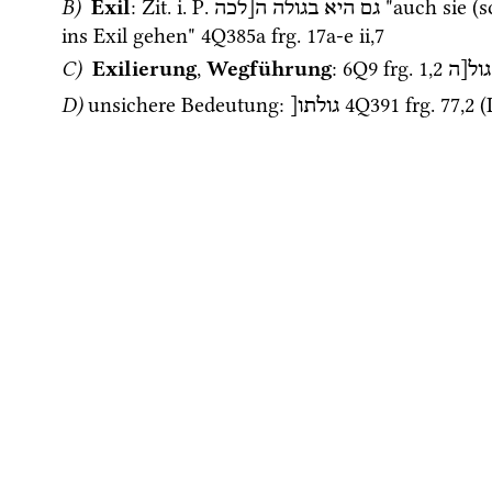
B)
Exil
: 
Zit.
i.
P.
 "auch sie (
s
גם
היא
בגולה
ה[לכה
ins Exil gehen" 
4Q385a
frg. 17a-e ii
,
7
C)
Exilierung
, 
Wegführung
: 
6Q9
frg. 1
,
2
ול[ה
D)
unsichere Bedeutung
: 
4Q391
frg. 77
,
2
 (
גולתו[