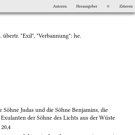
Autoren
Herausgeber
©
Zitieren
.
übertr.
 "Exil", "Verbannung": 
he.
ie Söhne Judas und die Söhne Benjamins, die 
 Exulanten der Söhne des Lichts aus der Wüste 
20
,
4