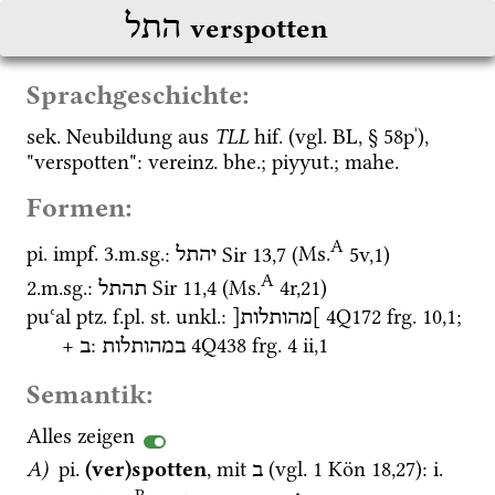
התל
verspotten
Sprachgeschichte:
sek.
 Neubildung aus 
TLL
hif.
 (
vgl.
BL
, § 58pˈ), 
"verspotten": 
vereinz.
bhe.
; 
piyyut.
; 
mahe.
Formen:
A
pi.
impf.
 3.
m.
sg.
: 
Sir
13
,
7
 (
Ms.
5v
,
1
)
יהתל
A
2.
m.
sg.
: 
Sir
11
,
4
 (
Ms.
4r
,
21
)
תהתל
puʿal
ptz.
f.
pl.
st. unkl.
: 
4Q172
frg. 10
,
1
; 
]מהותלות[
+ 
: 
4Q438
frg. 4 ii
,
1
במהותלות
ב
Semantik:
Alles zeigen
A)
pi.
(ver)spotten
, mit 
 (
vgl.
1 Kön
18
,
27
)
: 
i.
ב