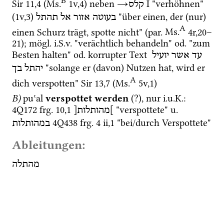
B
Sir
11
,
4
 (
Ms.
1v
,
4
)
 neben 
→
‎ I
 "verhöhnen" 
קלס
(
1v
,
3
)
 "über einen, der (nur) 
בעוטה
אזור
אל
תהתל
A
einen Schurz trägt, spotte nicht" (
par.
Ms.
4r
,
20
–
21
); 
mögl.
i.S.v.
 "verächtlich behandeln" 
od.
 "zum 
Besten halten" 
od.
 korrupter Text 
עד
אשר
יועיל
 "solange er (davon) Nutzen hat, wird er 
יהתל
בך
A
dich verspotten" 
Sir
13
,
7
 (
Ms.
5v
,
1
)
B)
puʿal
verspottet werden
 (?), nur 
i.u.K.
: 
4Q172
frg. 10
,
1
 "verspottete" 
u.
]מהותלות[
4Q438
frg. 4 ii
,
1
 "bei/durch Verspottete" 
במהותלות
Ableitungen:
מהתלה