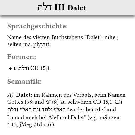
‎ III
דלת
Dalet
Sprachgeschichte:
Name des vierten Buchstabens "Dalet": 
mhe.
; 
selten 
ma.
piyyut.
Formen:
 + 
: 
CD
15
,
1
ודלת
ו
Semantik:
A)
Dalet
: im Rahmen des Verbots, beim Namen 
Gottes (
 und 
) zu schwören 
CD
15
,
1
וגם
אדוני
אל
 "weder bei Alef und 
באלף
ולמד
וגם
באלף
ודלת
Lamed noch bei Alef und Dalet" (
vgl.
mShevu 
4,13
; 
jMeg 71d
u.ö.
)