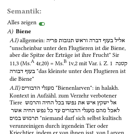
Semantik:
Alles zeigen
A)
Biene
A.I)
allgemein
: 
אליל
בעוף
דברה
וראש
תנובות
פריה
"unscheinbar unter den Flugtieren ist die Biene, 
aber die Spitze der Erträge ist ihre Frucht" 
Sir
A
B
11
,
3
 (
Ms.
4r
,
20
)
 = 
Ms.
1v
,
2
 mit 
Var.
i.
Z.
1
קטנה
 "das kleinste unter den Flugtieren ist 
בעוף
דבורה
die Biene"
A.II)
 "Bienenlarven"
: in 
halakh.
מעגלי
הדבורים
Kontext in 
Aufzähl.
 zum Verzehr verbotener 
Tiere 
אל
ישקץ
איש
את
נפשו
בכל
החיה
והרמש
לאכל
מהם
מעגלי
הדבורים
עד
כל
נפש
החיה
אשר
 "niemand darf sich selbst kultisch 
תרמוש
במים
verunreinigen durch irgendein Tier oder 
Kriechtier, indem er von ihnen isst, von Larven 