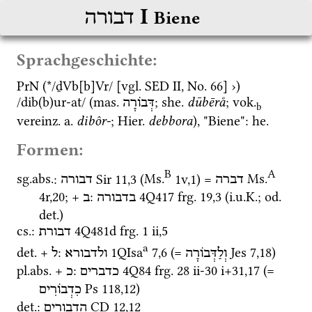
‎ I
דבורה
Biene
Sprachgeschichte:
PrN
 (*/ḏVb[b]Vr/ [
vgl.
SED II
, No. 66] ›) 
/dib(b)ur-at/ (
mas.
; 
she.
dūbērå
; 
vok.
דְּבֹורָה
b
vereinz.
a.
dibôr-
; 
Hier.
debbora
), "Biene": 
he.
Formen:
B
A
sg.
abs.
: 
Sir
11
,
3
 (
Ms.
1v
,
1
)
 = 
Ms.
דברה
דבורה
4r
,
20
; + 
: 
4Q417
frg. 19
,
3
 (
i.u.K.
; 
od.
בדבורה
ב
det.
)
cs.
: 
4Q481d
frg. 1 ii
,
5
דבורת
a
det.
 + 
: 
1QIsa
7
,
6
 (= 
Jes
7
,
18
)
וְלַדְּבוֹרָה
ולדבורא
ל
pl.
abs.
 + 
: 
4Q84
frg. 28 ii-30 i+31
,
17
 (= 
כדברים
כ
Ps
118
,
12
)
כִדְבוֹרִים
det.
: 
CD
12
,
12
הדבורים