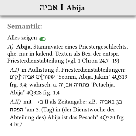
‎ I
אביה
Abija
Semantik:
Alles zeigen
A)
Abija
, Stammvater eines Priestergeschlechts, 
qhe.
 nur in 
kalend.
 Texten als 
Bez.
 der 
entspr.
Priesterdienstabteilung (
vgl.
1 Chron
24
,
7
–
19
)
A.I)
 in Auflistung 
d.
 Priesterdienstabteilungen
: 
 "Seorim, Abija, Jakim" 
4Q319
שעור]ים
אביה
י[קים
frg. 9
,
4
; 
wahrsch.
a.
 "Petachja, 
פתחיה
אב[יה
Abija" 
4Q328
frg. 1
,
4
A.II)
 mit 
→
‎ II
 als Zeitangabe
: 
z.B.
ב3
באביה
ב
 "am 3. (Tag) in (der Dienstwoche der 
הפסח
Abteilung des) Abija ist das Pesach" 
4Q320
frg. 
4 iv
,
7