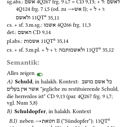
sg.
abs.
: 
4Q267
frg. 9 i
,
7
 = 
CD
9
,
13
; + 
: 
לאשם
ל
אשם
4Q124
frg. 7 i
,
5
 (
od.
 zu 
→
‎ I
); + 
 + 
: 
ו
ל
אש
a
11QT
35
,
11
ולאשם
cs.
 + 
sf.
 3.
m.
sg.
: 
4Q266
frg. 11
,
3
אשמו
det.
: 
CD
9
,
14
האשם
a
pl.
abs.
: 
11QT
35
,
14
אשמות
a
cs.
 + 
sf.
 3.
m.
pl.
 + 
 + 
: 
11QT
35
,
12
ולאשמותמה
ו
ל
Semantik:
Alles zeigen
A)
Schuld
, in 
halakh.
 Kontext
: 
כל
אשם
מושב
 "jegliche zu restituierende Schuld, 
אשר
אין
בעלים
die herrenlos ist" 
CD
9
,
13
 (
par.
4Q267
frg. 9 i
,
7
; 
vgl.
Num
5
,
8
)
B)
Schuldopfer
, in 
halakh.
 Kontext
a
B.I)
 neben 
→
‎ II
 ("Sündopfer")
: 
11QT
חטאת