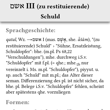
‎ III
אשם
(zu restituierende) 
Schuld
Sprachgeschichte:
qatal
, 
Wz.
→
‎ I
 (
mas.
, 
she.
å̄šåm
), "(zu 
אָשָׁם
אשם
restituierende) Schuld" › "Sühne, Ersatzleistung, 
Schuldopfer": 
bhe.
 (
m.
pl.
Ps
68
,
22
"Verschuldungen"), 
mhe.
 durchweg 
i.S.v.
"Schuldopfer" mit 
f.
pl.
 (= 
qhe.
; 
mhe.
 nur 
2b
vereinzelt 
i.
Ms.
m.
pl.
 "Schuldopfer"), 
piyyut.
u.
sp.
 auch "Schuld" mit 
m.
pl.
; das Alter dieser 
seman.
 Differenzierung des 
pl.
 ist nicht sicher, da 
bhe.
pl.
 Belege 
i.S.v.
 "Schuldopfer" fehlen, scheint 
aber spätestens 
qhe.
 vorzuliegen
Formen: