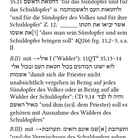
35
,
11
 "für das Sündopfer und für 
לחטאת
ולאשם
das Schuldopfer" 
u.
ולחטאות
העם
ולאשמותמה
"und für die Sündopfer des Volkes und für ihre 
Schuldopfer" 
Z.
12
; 
_____
חטתו
את
יביאו
אשר
 "dass man sein Sündopfer und sein 
[ו]את
אשמו
Schuldopfer bringen soll" 
4Q266
frg. 11
,
2
–
3
, 
s.a.
II
a
B.II)
mit
→
‎ I
 ("Widder")
: 
11QT
35
,
13
–
14
איל
לוא
ישוגו
הכוהנים
בכול
חטאת
העם
ובכול
אלי
 "damit sich die Priester nicht 
אשמות
unabsichtlich vergehen in Bezug auf jedes 
Sündopfer des Volkes oder in Bezug auf alle 
Widder der Schuldopfer"; 
CD
9
,
14
והיה
לו
לבד
 "und ihm (scil. dem Priester) soll es 
מאיל
האשם
gehören mit Ausnahme des Widders des 
Schuldopfers"
B.III)
mit
→
: 
ותערובת
[א]שמ
אינם
רואימ
תערובת
"und die Vermischung des Schuldopfers sehen 