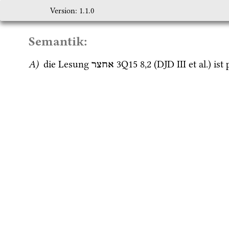
Version: 1.1.0
Semantik:
A)
 die Lesung 
3Q15
8
,
2
 (
DJD III
et al.
) ist 
אחצר