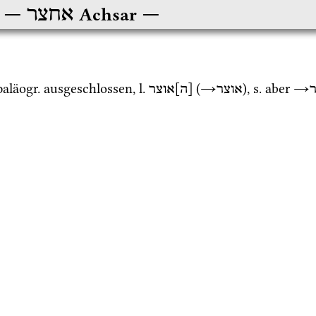
אחצר
Achsar
paläogr.
 ausgeschlossen, 
l.
 (
→
), 
s.
 aber 
→
אוצר
[ה]אוצר