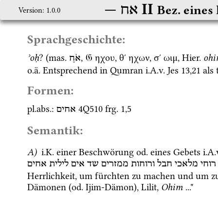
‎ II
אח
Bez. eines
Version: 1.0.0
Sprachgeschichte:
ʾoḥ
? (
mas.
, 
𝔊
 ηχου, 
θ´
 ηχων, 
σ´
 ωιμ, 
Hier.
oh
אֹחַ
o.ä.
 Entsprechend in Qumran 
i.A.v.
Jes
13
,
21
 als 
Formen:
pl.
abs.
: 
4Q510
frg. 1
,
5
אחים
Semantik:
A)
i.K.
 einer Beschwörung 
od.
 eines Gebets 
i.A.
רוחי
מלאכי
חבל
ורוחות
ממזרים
שד אים
לילית
אחים
Herrlichkeit, um fürchten zu machen und um zu 
Dämonen (
od.
 Ijim-Dämon), Lilit, 
Ohim
 ..." 