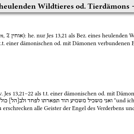
 heulenden Wildtieres od. Tierdämons
im
, 
𝔗
): 
he.
 nur 
Jes
13
,
21
 als 
Bez.
 eines heulenden Wi
אוחין
t.t.
 einer dämonischen 
od.
 mit Dämonen verbundenen E
v.
Jes
13
,
21
–
22
 als 
t.t.
 einer dämonischen 
od.
 mit Dämon
 "und ic
ואני
משכיל
משמיע
הוד
תפארתו
לפחד
ולב[הל]
כול
erschrecken alle Geister der Engel des Verderbens und