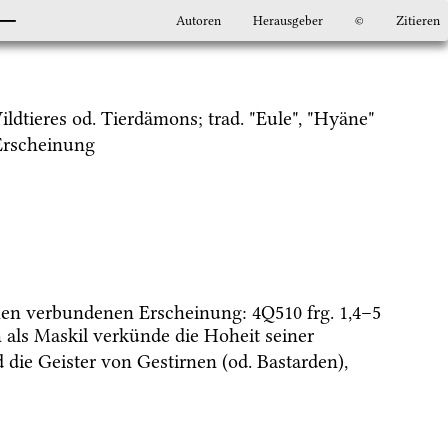
Autoren
Herausgeber
©
Zitieren
ldtieres 
od.
 Tierdämons; 
trad.
 "Eule", "Hyäne" 
rscheinung 
en verbundenen Erscheinung
: 
4Q510
frg. 1
,
4
–
5
h als Maskil verkünde die Hoheit seiner 
 die Geister von Gestirnen (
od.
 Bastarden), 