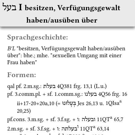
‎ I
בעל
besitzen, Verfügungsgewalt 
haben/ausüben über
Sprachgeschichte:
BʿL
 "besitzen, Verfügungsgewalt haben/ausüben 
über": 
bhe.
; 
mhe.
 "sexuellen Umgang mit einer 
Frau haben" 
Formen:
qal
pf.
 2.
m.
sg.
: 
4Q381
frg. 13
,
1
 (
L.u.
)
בעלת
pf.
 3.
comm.
pl.
 + 
sf.
 1.
comm.
sg.
: 
4Q56
frg. 16 
בעלנו
a
ii+17-20+20a
,
10
 (= 
Jes
26
,
13
u.
1QIsa
בְּעָלוּנוּ
20
,
25
) 
a
pf.cons.
 3.
m.
sg.
 + 
sf.
 3.
f.
sg.
 + 
: 
11QT
65
,
7
ובעלה
ו
a
ו
2.
m.
sg.
 + 
sf.
 3.
f.
sg.
 + 
: 
11QT
63
,
14
בעלתה
ו