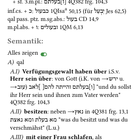
+ 
sf.
 3.
m.
pl.
: 
4Q382
frg. 104
,
3
[ו]בעלתם
a
inf.
cs.
 + 
: 
1QIsa
50
,
15
 (für 
Jes
62
,
5
)
יִבְעַל
כבעול
כ
qal
pass.
ptz.
m.
sg.
abs.
: 
CD
14
,
9
בעול
m.
pl.
abs.
 + 
: 
1QM
6
,
13
ובעולים
ו
Semantik:
Alles zeigen
A)
qal
A.I)
Verfügungsgewalt haben über
i.S.v.
Herr sein über
: von Gott (
i.K.
 von 
→
u.
ירש
→
) 
 "und du sollst 
[ו]בעלתם
והייתה
להם[
]לאב
עזב
ihr Herr sein und ihnen zum Vater werden" 
4Q382
frg. 104
,
3
A.II)
besitzen
: neben 
→
 in 
4Q381
frg. 13
,
1
נאץ
 "was du besitzt und was du 
מא
בעלת
ומא
נאצת
verschmähst" (
L.u.
) 
A.III)
mit einer Frau schlafen
, als 