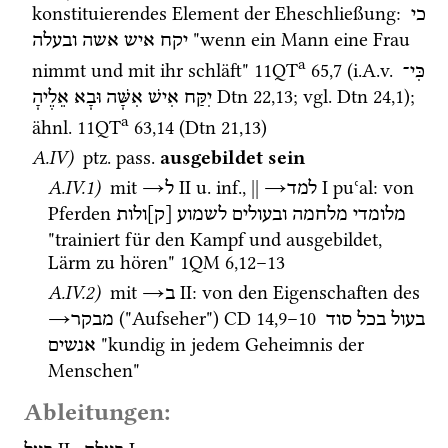
konstituierendes Element der Eheschließung
: 
כי
 "wenn ein Mann eine Frau 
יקח
איש
אשה
ובעלה
a
nimmt und mit ihr schläft" 
11QT
65
,
7
 (
i.A.v.
כִּי־
Dtn
22
,
13
; 
vgl.
Dtn
24
,
1
); 
יִקַּח
אִישׁ
אִשָּׁה
וּבָא
אֵלֶיהָ
a
ähnl.
11QT
63
,
14
 (
Dtn
21
,
13
)
A.IV)
ptz.
pass.
ausgebildet sein
A.IV.1)
 mit 
→
‎ II
u.
inf.
, 
||
→
‎ I
puʿal
: von 
למד
ל
Pferden 
מלומדי
מלחמה
ובעולים
לשמוע
[ק]ולות
"trainiert für den Kampf und ausgebildet, 
Lärm zu hören" 
1QM
6
,
12
–
13
A.IV.2)
 mit 
→
‎ II
: von den Eigenschaften des 
ב
→
 ("Aufseher") 
CD
14
,
9
–
10
בעול
בכל
סוד
מבקר
 "kundig in jedem Geheimnis der 
אנשים
Menschen" 
Ableitungen: