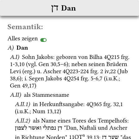
דן
Dan
Semantik:
Alles zeigen
A)
Dan
A.I)
 Sohn Jakobs
: geboren von Bilha 
4Q215
frg. 
1-3
,
10
 (
vgl.
Gen
30
,
5
–
6
)
; neben seinen Brüdern 
Levi (
erg.
) 
u.
 Ascher 
4Q223-224
frg. 2 iv
,
22
 (
Jub 
38,6
); 
i.
 Segen Jakobs 
4Q254
frg. 5-6
,
7
 (
i.u.K.
; 
Gen
49
,
17
)
A.II)
 als Stammesname
A.II.1)
 in Herkunftsangabe
: 
4Q365
frg. 32
,
1
(
i.u.K.
; 
Num
13
,
12
)
A.II.2)
 als Name eines Tores des Tempelhofs
: 
 "Dan, Naftali und Ascher 
דן
נפתלי
ואשר
לצפון
a
in Richtung Norden" 
11QT
39
,
13
; 
 "das 
שער
דן