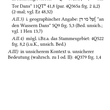
a
Tor Dans" 
11QT
41
,
8
 (
par.
4Q365a
frg. 2 ii
,
2
)
(2-mal; 
vgl.
Ez
48
,
32
)
A.II.3)
i.
 geographischer Angabe
: 
 "an 
]על
מי
דן
den Wassern Dans" 
5Q9
frg. 5
,
3
 (
Bed.
unsich.
; 
vgl.
1 Hen 13,7
)
A.II.4)
mögl.
i.Bz.a.
 das Stammesgebiet
: 
4Q522
frg. 8
,
2
 (
i.u.K.
, 
unsich.
Bed.
)
A.III)
 in unsicherem Kontext 
u.
 unsicherer 
Bedeutung (
wahrsch.
 zu I 
od.
 II)
: 
4Q379
frg. 1
,
4