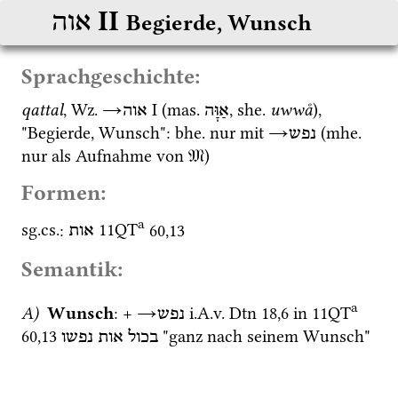
‎ II
אוה
Begierde, Wunsch
Sprachgeschichte:
qattal
, 
Wz.
→
‎ I
 (
mas.
, 
she.
uwwå
), 
אַוָּה
אוה
"Begierde, Wunsch": 
bhe.
 nur mit 
→
 (
mhe.
נפש
nur als Aufnahme von 
𝔐
)
Formen:
a
sg.
cs.
: 
11QT
60
,
13
אות
Semantik:
a
A)
 Wunsch
: + 
→
i.A.v.
Dtn
18
,
6
 in 
11QT
נפש
60
,
13
 "ganz nach seinem Wunsch" 
בכול
אות
נפשו