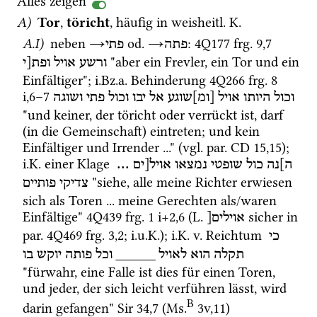
Alles zeigen
A)
Tor
, 
töricht
, häufig in 
weisheitl.
K.
A.I)
 neben 
→
od.
→
: 
4Q177
frg. 9
,
7
פתה
פתי
 "aber ein Frevler, ein Tor und ein 
ורשע
אויל
ופת[י
Einfältiger"; 
i.Bz.a.
 Behinderung 
4Q266
frg. 8 
i
,
6
–
7
וכול
היותו
אויל
[ומ]שוגע
אל
יבו
וכול
פתי
ושוגה
"und keiner, der töricht oder verrückt ist, darf 
(in die Gemeinschaft) eintreten; und kein 
Einfältiger und Irrender ..." (
vgl.
par.
CD
15
,
15
); 
i.K.
 einer Klage 
 ... 
אויל[ים
נמצאו
שופטי
כול
ה]נה
 "siehe, alle meine Richter erwiesen 
צדיקי
פותיים
sich als Toren ... meine Gerechten als/waren 
Einfältige" 
4Q439
frg. 1 i+2
,
6
 (
L.
 sicher in 
אוילים[
par.
4Q469
frg. 3
,
2
; 
i.u.K.
); 
i.K.
v.
 Reichtum 
כי
בו
יוקש
פותה
וכל
_____
לאויל
הוא
תקלה
"fürwahr, eine Falle ist dies für einen Toren, 
und jeder, der sich leicht verführen lässt, wird 
B
darin gefangen" 
Sir
34
,
7
 (
Ms.
3v
,
11
)