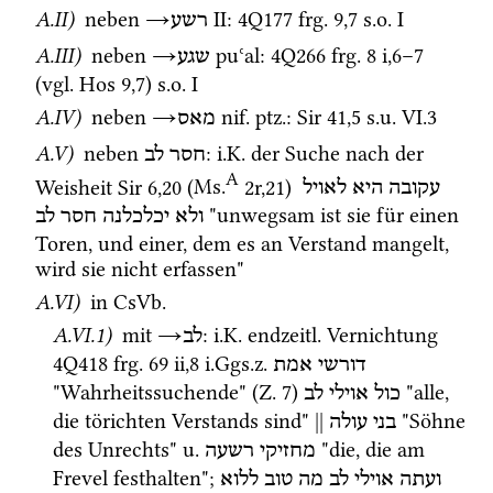
A.II)
 neben 
→
‎ II
: 
4Q177
frg. 9
,
7
s.o.
 I
רשע
A.III)
 neben 
→
puʿal
: 
4Q266
frg. 8 i
,
6
–
7
שגע
(
vgl.
Hos
9
,
7
) 
s.o.
 I
A.IV)
 neben 
→
nif.
ptz.
: 
Sir
41
,
5
s.u.
 VI.3
מאס
A.V)
 neben 
: 
i.K.
 der Suche nach der 
חסר
לב
A
Weisheit 
Sir
6
,
20
 (
Ms.
2r
,
21
)
עקובה
היא
לאויל
 "unwegsam ist sie für einen 
ולא
יכלכלנה
חסר
לב
Toren, und einer, dem es an Verstand mangelt, 
wird sie nicht erfassen" 
A.VI)
 in 
CsVb.
A.VI.1)
mit
→
: 
i.K.
endzeitl.
 Vernichtung 
לב
4Q418
frg. 69 ii
,
8
i.Ggs.z.
דורשי
אמת
"Wahrheitssuchende" (
Z.
7
) 
 "alle, 
כול
אוילי
לב
die törichten Verstands sind" 
||
 "Söhne 
בני עולה
des Unrechts" 
u.
 "die, die am 
מחזיקי
רשעה
Frevel festhalten"; 
ועתה
אוילי
לב
מה
טוב
ללוא