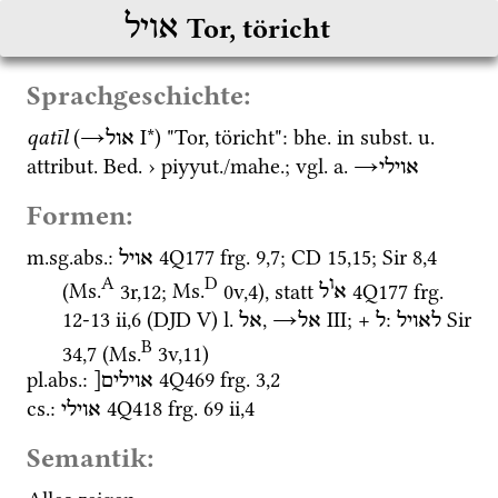
אויל
Tor, töricht
Sprachgeschichte:
qatīl
 (
→
‎ I*
) "Tor, töricht": 
bhe.
 in 
subst.
u.
אול
attribut.
Bed.
 › 
piyyut.
/
mahe.
; 
vgl.
a.
→
אוילי
Formen:
m.
sg.
abs.
: 
4Q177
frg. 9
,
7
; 
CD
15
,
15
; 
Sir
8
,
4
אויל
A
D
ו
(
Ms.
3r
,
12
; 
Ms.
0v
,
4
)
, statt 
4Q177
frg. 
א
ל
12-13 ii
,
6
 (
DJD V
) 
l.
, 
→
‎ III
; + 
: 
Sir
לאויל
ל
אל
אל
B
34
,
7
 (
Ms.
3v
,
11
)
pl.
abs.
: 
4Q469
frg. 3
,
2
אוילים[
cs.
: 
4Q418
frg. 69 ii
,
4
אוילי
Semantik: