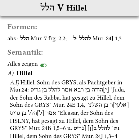
‎ V
הלל
Hillel
Formen:
abs.
: 
Mur. 7
frg. 2
,
2
; + 
: 
Mur. 24J
1
,
3
להלל
ל
הלל
Semantik:
Alles zeigen
A)
Hillel
A.I)
Hillel, Sohn des GRYS, als Pachtgeber in 
Mur.24
: 
 "Juda, 
[י]הודה
בן
רבא
אמר
להלל
בן
גריס
der Sohn des Rabba, hat gesagt zu Hillel, dem 
Sohn des GRYS" 
Mur. 24E
1
,
4
, 
[אלעז]ר
בן
השלני
 "Eleasar, der Sohn des 
אמר
[ל]הלל
בן
גריס
HSLNY, hat gesagt zu Hillel, dem Sohn des 
GRYS" 
Mur. 24B
1
,
5
–
6
u.
 "zu 
להלל
ב[ן]
[גריס
Hillel, dem Sohn des GRYS" 
Mur. 24J
1
,
3
–
4