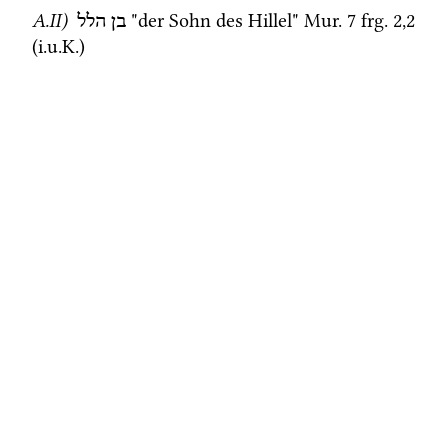
A.II)
 "der Sohn des Hillel" 
Mur. 7
frg. 2
,
2
בן
הלל
(
i.u.K.
) 