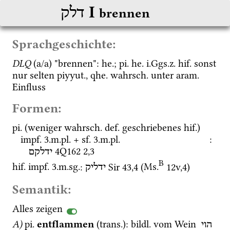
‎ I
דלק
brennen
Sprachgeschichte:
DLQ
 (a/a) "brennen": 
he.
; 
pi.
he.
i.Ggs.z.
hif.
 sonst 
nur selten 
piyyut.
, 
qhe.
wahrsch.
 unter 
aram.
Einfluss
Formen:
pi.
 (weniger 
wahrsch.
def.
 geschriebenes 
hif.
) 
impf.
 3.
m.
pl.
 + 
sf.
 3.
m.
pl.
: 
4Q162
2
,
3
ידלקם
B
hif.
impf.
 3.
m.
sg.
: 
Sir
43
,
4
 (
Ms.
12v
,
4
)
ידליק
Semantik:
Alles zeigen
A)
pi.
entflammen
 (
trans.
)
: 
bildl.
 vom Wein 
הוי