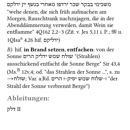
משכימי
בבקר
שכר
ירדפו
מאחרי
בנשף
יין
ידלקם
"wehe denen, die sich früh aufmachen am 
Morgen, Rauschtrank nachzujagen, die in der 
Abenddämmerung verweilen, damit Wein sie 
entflamme" 
4Q162
2
,
2
–
3
 (
Zit.
v.
Jes
5
,
11
i.
P.
; 
𝔐
u.
a
1QIsa
4
,
26
hif.
) 
ידליקם
B)
hif.
in Brand setzen
, 
entfachen
: von der 
Sonne 
 "(Strahlen) 
שולח
שמש
ידליק
הרים
ausschickend entfacht die Sonne Berge" 
Sir
43
,
4
B
(
Ms.
12v
,
4
; 
od.
 "das Strahlen der Sonne ...", 
s.
 zu 
→
; 
Var.
a.Rd.
 "der 
שולח
הרים
⊣
יסיק
שמש
שלוח
⊢
Strahl der Sonne verbrennt Berge") 
Ableitungen:
‎ II
דלק