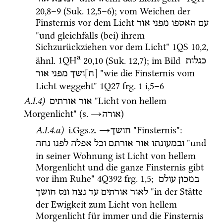
20
,
8
–
9
 (
Suk.
12
,
5
–
6
)
; vom Weichen der 
Finsternis vor dem Licht 
עם
האספו
מפני
אור
"und gleichfalls (bei) ihrem 
Sichzurückziehen vor dem Licht" 
1QS
10
,
2
, 
a
ähnl.
1QH
20
,
10
 (
Suk.
12
,
7
)
; im Bild 
כגלות
 "wie die Finsternis vom 
[ח]ושך
מפני
אור
Licht weggeht" 
1Q27
frg. 1 i
,
5
–
6
A.I.4)
 "Licht von hellem 
אור אורתים
Morgenlicht" (
s.
→
)
אורה
A.I.4.a)
i.Ggs.z.
→
 "Finsternis"
: 
חושך
 "und 
ובמעונתו
אור
אורתם
וכל
אפלה
לפנו
נחה
in seiner Wohnung ist Licht von hellem 
Morgenlicht und die ganze Finsternis gibt 
vor ihm Ruhe" 
4Q392
frg. 1
,
5
; 
במכון
עולם
 "in der Stätte 
לאור
אורתים
עד
נצח
ונס
חושך
der Ewigkeit zum Licht von hellem 
Morgenlicht für immer und die Finsternis 