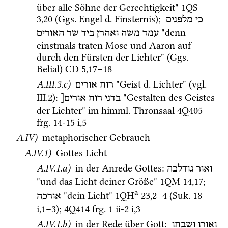
über alle Söhne der Gerechtigkeit" 
1QS
3
,
20
 (
Ggs.
 Engel 
d.
 Finsternis); 
כי
מלפנים
 "denn 
עמד
משה
ואהרן
ביד
שר
האורים
einstmals traten Mose und Aaron auf 
durch den Fürsten der Lichter" (
Ggs.
Belial) 
CD
5
,
17
–
18
A.III.3.c)
 "Geist 
d.
 Lichter" (
vgl.
רוח אורים
III.2)
: 
 "Gestalten des Geistes 
בדני
רוח
אורים[
der Lichter" im 
himml.
 Thronsaal 
4Q405
frg. 14-15 i
,
5
A.IV)
 metaphorischer Gebrauch
A.IV.1)
 Gottes Licht 
A.IV.1.a)
 in der Anrede Gottes
: 
ואור
גודלכה
"und das Licht deiner Größe" 
1QM
14
,
17
; 
a
 "dein Licht" 
1QH
23
,
2
–
4
 (
Suk.
18 
אורכה
i
,
1
–
3
)
; 
4Q414
frg. 1 ii-2 i
,
3
A.IV.1.b)
 in der Rede über Gott
: 
ואורו
ושבחו