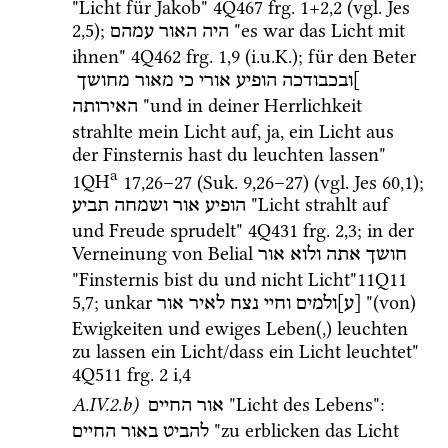
"Licht für Jakob" 
4Q467
frg. 1+2
,
2
 (
vgl.
Jes
2
,
5
); 
 "es war das Licht mit 
היה
האור
עמהם
ihnen" 
4Q462
frg. 1
,
9
 (
i.u.K.
); für den Beter 
]ובכבודכה
הופיע
אורי
כי
מאור
מחושך
 "und in deiner Herrlichkeit 
האירותה
strahlte mein Licht auf, ja, ein Licht aus 
der Finsternis hast du leuchten lassen" 
a
1QH
17
,
26
–
27
 (
Suk.
9
,
26
–
27
)
 (
vgl.
Jes
60
,
1
); 
 "Licht strahlt auf 
הופיע
אור
ושמחה
תביע
und Freude sprudelt" 
4Q431
frg. 2
,
3
; in der 
Verneinung von Belial 
חושך
אתה
ולוא
אור
"Finsternis bist du und nicht Licht"
11Q11
5
,
7
; unkar 
 "(von) 
[ע]ולמים
וחיי
נצח
לאיר
אור
Ewigkeiten und ewiges Leben(,) leuchten 
zu lassen ein Licht/dass ein Licht leuchtet" 
4Q511
frg. 2 i
,
4
A.IV.2.b)
 "Licht des Lebens"
: 
אור החיים
 "zu erblicken das Licht 
להביט
באור
החיים