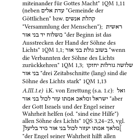
miteinander für Gottes Macht" 
1QM
1
,
11
(neben 
 "Gemeinde der 
עדת
אלים
Göttlichen" 
bzw.
קהלת אנשים
"Versammlung der Menschen"); 
ראשית
 "der Beginn ist das 
משלוח
יד
בני
אור
Ausstrecken der Hand der Söhne des 
Lichts" 
1QM
1
,
1
; 
 "wenn 
בשוב
גולת
בני
אור
die Verbannten der Söhne des Lichts 
zurückkehren" 
1QM
1
,
3
; 
שלושה
גורלות
יחזקו
 "drei Zeitabschnitte (lang) sind die 
בני
אור
Söhne des Lichts stark" 
1QM
1
,
13
A.III.1.e)
i.K.
 von Errettung (
s.a.
 1.c)
: 
ואל
 "aber 
ישראל
ומלאכ
אמתו
עזר
לכול
בני
אור
der Gott Israels und der Engel seiner 
Wahrheit helfen (
od.
 "sind eine Hilfe") 
allen Söhne des Lichts" 
1QS
3
,
24
–
25
, 
vgl.
]מלאך
אמתו
יעזור
לכול
בני
אור
מיד
בליעל[
"der Engel seiner Wahrheit hilft allen 