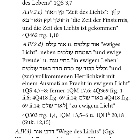
des Lebens" 
1QS
3
,
7
A.IV.2.c)
 "Zeit des Lichts"
: 
ק]ץ
קץ האור
 "die Zeit der Finsternis, 
החושך
וקץ
האור
בא
und die Zeit des Lichts ist gekommen" 
4Q462
frg. 1
,
10
A.IV.2.d)
u.
 "ewiges 
אור עולמים
אור עולם
Licht"
: neben 
 "und ewige 
ושמחת
עולמים
Freude" 
u.
 "in ewigem Leben" 
בחיי
נצח
 "und 
וכליל
כבוד
עם
מדת
הדר
באור
עולמים
(zur) vollkommenen Herrlichkeit mit 
einem Ausmaß an Pracht in ewigem Licht" 
1QS
4
,
7
–
8
; ferner 
1QM
17
,
6
; 
4Q369
frg. 1 
ii
,
6
; 
4Q418
frg. 69 ii
,
14
; 
4Q418
frg. 
באור
עולם
69 ii
,
14
; 
 "zu ewigem Licht" 
]לאור
עולם
a
4Q303
frg. 1
,
4
, 
1QM
13
,
5
–
6
u.
1QH
20
,
18
(
Suk.
12
,
15
)
A.IV.3)
 "Wege des Lichts" (
Ggs.
דרכי אור