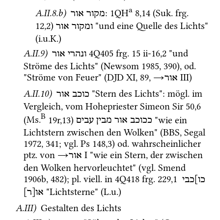
a
A.II.8.b)
: 
1QH
8
,
14
 (
Suk.
frg. 
מקור אור
12
,
2
)
 "und eine Quelle des Lichts" 
ומקור
אור
(
i.u.K.
) 
A.II.9)
4Q405
frg. 15 ii-16
,
2
 "und 
ונהרי
אור
Ströme des Lichts" (
Newsom 1985
, 390), 
od.
"Ströme von Feuer" (
DJD XI
, 89, 
→
‎ III
) 
אור
A.II.10)
 "Stern des Lichts"
: 
mögl.
 im 
כוכב אור
Vergleich, vom Hohepriester Simeon 
Sir
50
,
6
B
(
Ms.
19r
,
13
)
 "wie ein 
ככוכב
אור
מבין
עבים
Lichtstern zwischen den Wolken" (
BBS
, 
Segal 
1972
, 341; 
vgl.
Ps
148
,
3
) 
od.
 wahrscheinlicher 
ptz.
 von 
→
‎ I
 "wie ein Stern, der zwischen 
אור
den Wolken hervorleuchtet" (
vgl.
Smend 
1906b
, 482); 
pl.
viell.
 in 
4Q418
frg. 229
,
1
כו]כבי
 "Lichtsterne" (
L.u.
) 
או[ר]
A.III)
 Gestalten des Lichts 