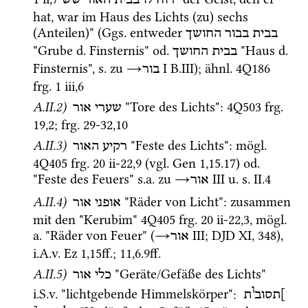
hat, war im Haus des Lichts (zu) sechs 
(Anteilen)" (
Ggs.
 entweder 
בבית
בבור
החושך
"Grube 
d.
 Finsternis" 
od.
 "Haus 
d.
בבית
החושך
Finsternis", 
s.
 zu 
→
‎ I
 B.III); 
ähnl.
4Q186
בור
frg. 1 iii
,
6
A.II.2)
 "Tore des Lichts"
: 
4Q503
frg. 
שערי
אור
19
,
2
; 
frg. 29-32
,
10
A.II.3)
 "Feste des Lichts"
: 
mögl.
רקיע
האור
4Q405
frg. 20 ii-22
,
9
 (
vgl.
Gen
1
,
15
.
17
) 
od.
"Feste des Feuers" 
s.a.
 zu 
→
‎ III
u.
s.
 II.4 
אור
A.II.4)
 "Räder von Licht"
: zusammen 
אופני
אור
mit den "Kerubim" 
4Q405
frg. 20 ii-22
,
3
, 
mögl.
a.
 "Räder von Feuer" (
→
‎ III
; 
DJD XI
, 348), 
אור
i.A.v.
Ez
1
,
15
ff.
; 
11
,
6
.
9
ff.
A.II.5)
 "Geräte/Gefäße des Lichts" 
כלי אור
ו
i.S.v.
 "lichtgebende Himmelskörper"
: 
]תסוב
ת