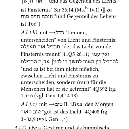
 "und das Gegenteil des Lichts 
האור
ח[שך
E
ist Finsternis" 
Sir
36
,
14
 (
Ms.
1v
,
1
)
 (
||
 zu 
 "und Gegenteil des Lebens 
ונוכח
חיים
מות
ist Tod") 
A.I.1.b)
 mit 
→
 "trennen, 
בדל
unterscheiden" von Licht und Finsternis
: 
 "der das Licht von der 
מבדיל
אור
מאפלה
Finsternis trennt" 
11Q5
26
,
11
; 
ואין
עמו
להבדיל
בין
האור
לחשך
כי
לבני[
אד]ם
הבדילם
"und es ist bei ihm nicht möglich, 
zwischen Licht und Finsternis zu 
unterscheiden, sondern (nur) für die 
Menschen hat er sie getrennt" 
4Q392
frg. 
1
,
5
–
6
 (
vgl.
Gen
1
,
4
.
14
.
18
) 
A.I.1.c)
 mit 
→
‎ II
: 
i.Bz.a.
 den Morgen 
טוב
 "gut ist das Licht" 
4Q408
frg. 
טוב
האור
3+3a
,
9
 (
vgl.
Gen
1
,
4
) 
A.I.2)
i.Bz.a.
 Gestirne und als himmlische 