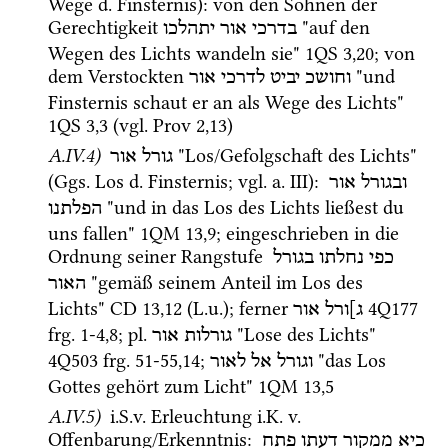
Wege 
d.
 Finsternis)
: von den Söhnen der 
Gerechtigkeit 
 "auf den 
בדרכי
אור
יתהלכו
Wegen des Lichts wandeln sie" 
1QS
3
,
20
; von 
dem Verstockten 
 "und 
וחושכ
יביט
לדרכי
אור
Finsternis schaut er an als Wege des Lichts" 
1QS
3
,
3
 (
vgl.
Prov
2
,
13
)
A.IV.4)
 "Los/Gefolgschaft des Lichts" 
גורל אור
(
Ggs.
 Los 
d.
 Finsternis; 
vgl.
a.
 III)
: 
ובגורל
אור
 "und in das Los des Lichts ließest du 
הפלתנו
uns fallen" 
1QM
13
,
9
; eingeschrieben in die 
Ordnung seiner Rangstufe 
כפי
נחלתו
בגורל
 "gemäß seinem Anteil im Los des 
האור
Lichts" 
CD
13
,
12
 (
L.u.
); ferner 
4Q177
ג]ורל
אור
frg. 1-4
,
8
; 
pl.
 "Lose des Lichts" 
גורלות
אור
4Q503
frg. 51-55
,
14
; 
 "das Los 
וגורל
אל
לאור
Gottes gehört zum Licht" 
1QM
13
,
5
A.IV.5)
i.S.v.
 Erleuchtung 
i.K.
v.
Offenbarung/Erkenntnis
: 
כיא
ממקור
דעתו
פתח