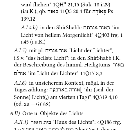
a
wird fliehen" 
1QH
21
,
15
 (
Suk.
18 i
,
29
)
(
i.u.K.
); 
qb.
11Q5
20
,
4
 für 
Ps
כָּאוֹרָה
כאור
139
,
12
A.I.4.b)
 in den 
ShirShabb
: 
 "im 
באור
אורתם
Licht von hellem Morgenlicht" 
4Q403
frg. 1 
i
,
45
 (
i.u.K.
) 
A.I.5)
 mit 
pl.
 "Licht der Lichter", 
אור אורים
i.S.v.
 "das hellste Licht"
: in den 
ShirShabb
i.K.
der Beschreibung des 
himml.
 Heiligtums 
באור
י
 "im Licht der Lichter" 
11Q17
8
,
3
אור
ם
A.I.6)
 in unsicherem Kontext, 
mögl.
 in der 
Tageszählung
: 
 "ihr (
scil.
 der 
]אורה
בארבעה
Sonne) Licht(,) am vierten (Tag)" 
4Q319
4
,
10
(
od.
 zu 
→
) 
אורה
A.II)
 Orte 
u.
 Objekte des Lichts 
A.II.1)
 "Haus des Lichts"
: 
4Q186
frg. 
בית האור
1 ii
,
7
 "der Geist, den er 
רוח
לו
בבית
האור
שש