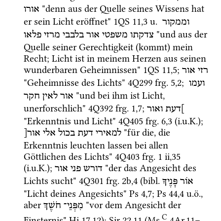
 "denn aus der Quelle seines Wissens hat 
אורו
er sein Licht eröffnet" 
1QS
11
,
3
u.
וממקור
 "und aus der 
צדקתו
משפטי
אור
בלבבי
מרזי
פלאו
Quelle seiner Gerechtigkeit (kommt) mein 
Recht; Licht ist in meinem Herzen aus seinen 
wunderbaren Geheimnissen" 
1QS
11
,
5
; 
רזי
אור
"Geheimnisse des Lichts" 
4Q299
frg. 5
,
2
; 
ועמו
 "und bei ihm ist Licht, 
אור
לאין
חקר
unerforschlich" 
4Q392
frg. 1
,
7
; 
]דעת
ואור
"Erkenntnis und Licht" 
4Q405
frg. 6
,
3
 (
i.u.K.
); 
 "für die, die 
למאירי
דעת
בכול
אלי
אור[
Erkenntnis leuchten lassen bei allen 
Göttlichen des Lichts" 
4Q403
frg. 1 ii
,
35
(
i.u.K.
); 
 "der das Angesicht des 
דורש
פני
אור
Lichts sucht" 
4Q301
frg. 2b
,
4
 (
bibl.
אוֹר
פָּנֶיךָ
"Licht deines Angesichts" 
Ps
4
,
7
; 
Ps
44
,
4
u.ö.
, 
aber 
 "vor dem Angesicht der 
מִפְּנֵי־
חֹשֶׁךְ
C
Finsternis" 
Hi
17
,
12
); 
Sir
22
,
11
 (
Ms.
4Ar
,
11
–