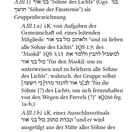
A.III.1)
 "Söhne des Lichts" (
Ggs.
בני 
בני אור
 "Söhne der Finsternis") als 
חושך
Gruppenbezeichnung
A.III.1.a)
i.K.
 von Aufgaben der 
Gemeinschaft 
od.
 eines leitenden 
Mitglieds
: 
 "und zu lieben 
ולאהוב
כול
בני
אור
alle Söhne des Lichts" 
1QS
1
,
9
; des 
"Maskil" 
1QS
3
,
13
למשכיל
להבין
וללמד
את
 "für den Maskil: um zu 
כול
בני
אור
unterweisen und zu belehren alle Söhne 
des Lichts"; 
wahrsch.
 der Gruppe selbst 
 "für die 
לב]ני
אור
להנזר
מדר[כי
רשעה]
Söhne (?) des Lichts, um sich fernzuhalten 
von den Wegen des Frevels (?)" 
4Q266
frg. 
1a-b
,
1
A.III.1.b)
i.K.
 eines Ausschlussrituals
: 
 "und er wird 
ונכרת
מתוכ
כול
בני
אור
ausgetilgt aus der Mitte aller Söhne des 