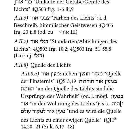
 "Umläufe der Gefäße/Geräte des 
כלי
אור[
Lichts" 
4Q503
frg. 1-6 iii
,
9
A.II.6)
 "Farben des Lichts"
: 
i.
d.
צבעי
אור
Beschreib.
 himmlischer Geistwesen 
4Q405
frg. 23 ii
,
8
 (
od.
 zu 
→
‎ III
) 
אור
A.II.7)
 "Standarten/Abteilungen des 
דגלי
אור
Lichts"
: 
4Q503
frg. 10
,
2
; 
4Q503
frg. 51-55
,
8
(
L.u.
; 
cj.
) 
דגלי
A.II.8)
 Quelle des Lichts
A.II.8.a)
: neben 
 "Quelle 
מקור חושך
מעין אור
der Finsternis" 
1QS
3
,
19
במעין
אור
תולדות
 "an der Quelle des Lichts sind die 
האמת
Ursprünge der Wahrheit" (
od.
l.
mögl.
במעון
 "in der Wohnung des Lichts"); 
s.a.
ו]היה
אור
 "und es wird die Quelle 
מעין
אור
למקור
עולם
a
des Lichts zu einer ewigen Quelle" 
1QH
14
,
20
–
21
 (
Suk.
6
,
17
–
18
)