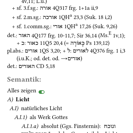
4v
,
11
; 
L.u.
)
+ 
sf.
 3.
f.
sg.
: 
4Q317
frg. 1+1a ii
,
9
אורה
a
+ 
sf.
 2.
m.
sg.
: 
1QH
23
,
3
 (
Suk.
18 i
,
2
)
אורכה
a
+ 
sf.
 1.
comm.
sg.
: 
1QH
17
,
26
 (
Suk.
9
,
26
)
אורי
E
det.
: 
4Q177
frg. 10-11
,
7
; 
Sir
36
,
14
 (
Ms.
1v
,
1
)
; 
האור
+ 
: 
11Q5
20
,
4
 (= 
Ps
139
,
12
)
כָּאוֹרָה
כאור
כ
pl.
abs.
: 
1QS
3
,
20
; + 
: 
4Q376
frg. 1 i
,
3
לאורים
ל
אורים
(
i.u.K.
; 
od.
det.
od.
→
)
אורים
det.
: 
CD
5
,
18
האורים
Semantik:
Alles zeigen
A)
Licht
A.I)
 natürliches Licht
A.I.1)
 als Werk Gottes
A.I.1.a)
 absolut (
Ggs.
 Finsternis)
: 
ונוכח