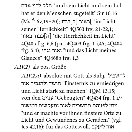
 "und sein Licht und sein Lob 
חלק
לבני
אדם
hat er den Menschen zugeteilt" 
Sir
16
,
16
A
(
Ms.
6v
,
19
–
20
)
; 
 "im Licht 
]באור
[כ]בודו
seiner Herrlichkeit" 
4Q503
frg. 21-22
,
1
; 
 "die Herrlichkeit im Licht" 
[ה]כבוד
באור
4Q405
frg. 6
,
6
 (
par.
4Q403
frg. 1 i
,
45
; 
4Q404
frg. 5
,
4
); 
 "und das Licht meines 
ואור
נגהי
Glanzes" 
4Q468b
frg. 1
,
3
A.IV.2)
 als 
pos.
 Größe 
A.IV.2.a)
 absolut
: mit Gott als 
Subj.
להשפיל
 "Finsternis zu erniedrigen 
חושך
ולהגביר
אור
und Licht stark zu machen" 
1QM
13
,
15
; 
von den 
 "Gebeugten" 
4Q434
frg. 1 i
,
9
ענוים
ויתן
לפניהם
מחשכים
לאור
ומעקשים
למישור
"und er machte vor ihnen finstere Orte zu 
Licht und Gewundenes zu Geradem" (
vgl.
Jes
42
,
16
); für das Gottesvolk 
אור
ליעקב