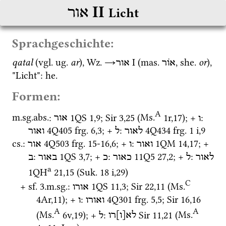
‎ II
אור
Licht
Sprachgeschichte:
qatal
 (
vgl.
ug.
ar
), 
Wz.
→
‎ I
 (
mas.
, 
she.
or
), 
אֹור
אור
"Licht": 
he.
Formen:
A
m.
sg.
abs.
: 
1QS
1
,
9
; 
Sir
3
,
25
 (
Ms.
1r
,
17
)
; + 
: 
ו
אור
4Q405
frg. 6
,
3
; + 
: 
4Q434
frg. 1 i
,
9
לאור
ל
ואור
cs.
: 
4Q503
frg. 15-16
,
6
; + 
: 
1QM
14
,
17
; + 
ואור
ו
אור
: 
1QS
3
,
7
; + 
: 
11Q5
27
,
2
; + 
: 
לאור
ל
כאור
כ
באור
ב
a
1QH
21
,
15
 (
Suk.
18 i
,
29
)
C
+ 
sf.
 3.
m.
sg.
: 
1QS
11
,
3
; 
Sir
22
,
11
 (
Ms.
אורו
4Ar
,
11
)
; + 
: 
4Q301
frg. 5
,
5
; 
Sir
16
,
16
ואורו
ו
A
A
(
Ms.
6v
,
19
)
; + 
: 
Sir
11
,
21
 (
Ms.
לא[ו]רו
ל