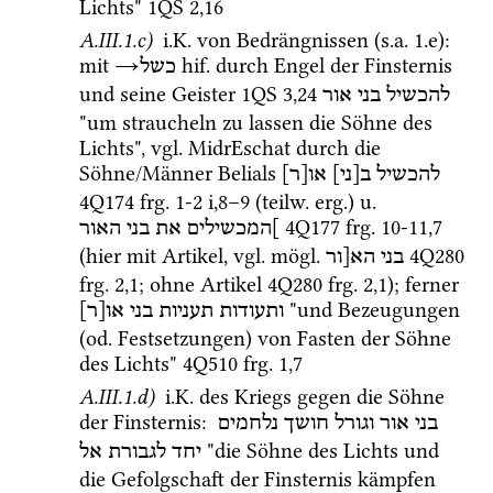
Lichts" 
1QS
2
,
16
A.III.1.c)
i.K.
 von Bedrängnissen (
s.a.
 1.e)
: 
mit 
→
hif.
 durch Engel der Finsternis 
כשל
und seine Geister 
1QS
3
,
24
להכשיל
בני
אור
"um straucheln zu lassen die Söhne des 
Lichts", 
vgl.
MidrEschat
 durch die 
Söhne/Männer Belials 
להכשיל
ב[ני]
או[ר]
4Q174
frg. 1-2 i
,
8
–
9
 (
teilw.
erg.
) 
u.
4Q177
frg. 10-11
,
7
]המכשילים
את
בני
האור
(hier mit Artikel, 
vgl.
mögl.
4Q280
בני
הא[ור
frg. 2
,
1
; ohne Artikel 
4Q280
frg. 2
,
1
); ferner 
 "und Bezeugungen 
ותעודות
תעניות
בני
או[ר]
(
od.
 Festsetzungen) von Fasten der Söhne 
des Lichts" 
4Q510
frg. 1
,
7
A.III.1.d)
i.K.
 des Kriegs gegen die Söhne 
der Finsternis
: 
בני
אור
וגורל
חושך
נלחמים
 "die Söhne des Lichts und 
יחד
לגבורת
אל
die Gefolgschaft der Finsternis kämpfen 