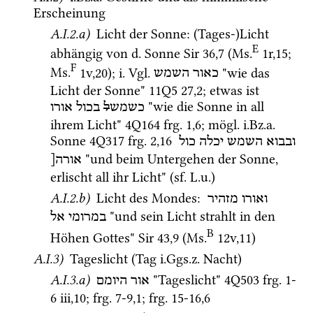
Erscheinung 
A.I.2.a)
 Licht der Sonne
: (Tages-)Licht 
E
abhängig von 
d.
 Sonne 
Sir
36
,
7
 (
Ms.
1r
,
15
; 
F
Ms.
1v
,
20
)
; 
i.
Vgl.
 "wie das 
כאור
השמש
Licht der Sonne" 
11Q5
27
,
2
; etwas ist 
 "wie die Sonne in all 
כשמש
ל
בכול
אורו
ihrem Licht" 
4Q164
frg. 1
,
6
; 
mögl.
i.Bz.a.
Sonne 
4Q317
frg. 2
,
16
ובבוא
השמש
יכלה
כול
 "und beim Untergehen der Sonne, 
אורה[
erlischt all ihr Licht" (
sf.
L.u.
) 
A.I.2.b)
 Licht des Mondes
: 
ואורו
מזהיר
 "und sein Licht strahlt in den 
במרומי
אל
B
Höhen Gottes" 
Sir
43
,
9
 (
Ms.
12v
,
11
)
A.I.3)
 Tageslicht (Tag 
i.Ggs.z.
 Nacht)
A.I.3.a)
 "Tageslicht" 
4Q503
frg. 1-
אור
היומם
6 iii
,
10
; 
frg. 7-9
,
1
; 
frg. 15-16
,
6