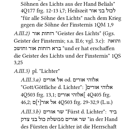
Söhnen des Lichts aus der Hand Belials" 
4Q177
frg. 12-13 i
,
7
; Heilszeit 
לכול
בני
אור
"für alle Söhne des Lichts" nach dem Krieg 
gegen die Söhne der Finsternis 
1QM
1
,
9
A.III.2)
 "Geister des Lichts" (
Ggs.
רוחות אור
Geister der Finsternis; 
s.a.
 II.6; 
vgl.
 3.c)
: 
והואה
 "und er hat erschaffen 
ברא
רוחות
אור
וחושכ
die Geister des Lichts und der Finsternis" 
1QS
3
,
25
A.III.3)
pl.
 "Lichter" 
A.III.3.a)
 od. 
אלוהי אורים
אל אורים
"Gott/Göttliche 
d.
 Lichter"
: 
אלוהי
אורים[
4Q503
frg. 13
,
1
; 
4Q405
frg. 
]אלוהי
אורים
46
,
2
; 
4Q503
frg. 29-32
,
9
 (
L.u.
) 
אל
אור[י]ם
A.III.3.b)
 "Fürst 
d.
 Lichter"
: 
ביד
שר אורים
 "in der Hand 
שר
אורים
ממשלת
כול
בני
צדק
des Fürsten der Lichter ist die Herrschaft 