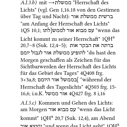
A.I.3.b)
 mit 
→
 "Herrschaft des 
ממשלת
Lichts" (vgl. 
Gen
1
,
16
.
18
 von den Gestirnen 
über Tag und Nacht)
: 
ברשית
ממשלת
אור
"am Anfang der Herrschaft des Lichts" 
1QS
10
,
1
; 
 "wenn das 
עם
מבוא
אור
לממש[לתו
a
Licht kommt zu seiner Herrschaft" 
1QH
20
,
7
–
8
 (
Suk.
12
,
4
–
5
)
; 
ברתה
את
הבקר
אות
 "du hast den 
להופיע
ממשלת
אור
לגבול
יומם
Morgen geschaffen als Zeichen für das 
Sichtbarwerden der Herrschaft des Lichts 
für das Gebiet des Tages" 
4Q408
frg. 
3+3a
,
8
; 
 "während der 
]בממשל
אור
היומם
Herrschaft des Tageslichts" 
4Q503
frg. 15-
16
,
6
; 
i.u.K.
4Q427
frg. 8 i
,
16
אור
ממשל
A.I.3.c)
 Kommen und Gehen des Lichts
: 
am Morgen 
 "wenn das Licht 
עם
מבוא
אור
a
kommt" 
1QH
20
,
7
 (
Suk.
12
,
4
)
, am Abend 
a
 "und wenn das Licht geht" 
1QH
ומוצא
אור