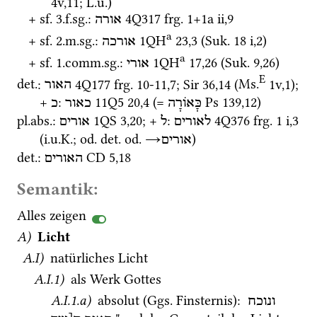
4v
,
11
; 
L.u.
)
+ 
sf.
 3.
f.
sg.
: 
4Q317
frg. 1+1a ii
,
9
אורה
a
+ 
sf.
 2.
m.
sg.
: 
1QH
23
,
3
 (
Suk.
18 i
,
2
)
אורכה
a
+ 
sf.
 1.
comm.
sg.
: 
1QH
17
,
26
 (
Suk.
9
,
26
)
אורי
E
det.
: 
4Q177
frg. 10-11
,
7
; 
Sir
36
,
14
 (
Ms.
1v
,
1
)
; 
האור
+ 
: 
11Q5
20
,
4
 (= 
Ps
139
,
12
)
כָּאוֹרָה
כאור
כ
pl.
abs.
: 
1QS
3
,
20
; + 
: 
4Q376
frg. 1 i
,
3
לאורים
ל
אורים
(
i.u.K.
; 
od.
det.
od.
→
)
אורים
det.
: 
CD
5
,
18
האורים
Semantik:
Alles zeigen
A)
Licht
A.I)
 natürliches Licht
A.I.1)
 als Werk Gottes
A.I.1.a)
 absolut (
Ggs.
 Finsternis)
: 
ונוכח