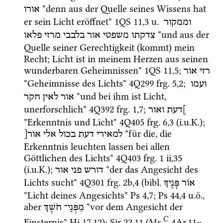
 "denn aus der Quelle seines Wissens hat 
אורו
er sein Licht eröffnet" 
1QS
11
,
3
u.
וממקור
 "und aus der 
צדקתו
משפטי
אור
בלבבי
מרזי
פלאו
Quelle seiner Gerechtigkeit (kommt) mein 
Recht; Licht ist in meinem Herzen aus seinen 
wunderbaren Geheimnissen" 
1QS
11
,
5
; 
רזי
אור
"Geheimnisse des Lichts" 
4Q299
frg. 5
,
2
; 
ועמו
 "und bei ihm ist Licht, 
אור
לאין
חקר
unerforschlich" 
4Q392
frg. 1
,
7
; 
]דעת
ואור
"Erkenntnis und Licht" 
4Q405
frg. 6
,
3
 (
i.u.K.
); 
 "für die, die 
למאירי
דעת
בכול
אלי
אור[
Erkenntnis leuchten lassen bei allen 
Göttlichen des Lichts" 
4Q403
frg. 1 ii
,
35
(
i.u.K.
); 
 "der das Angesicht des 
דורש
פני
אור
Lichts sucht" 
4Q301
frg. 2b
,
4
 (
bibl.
אוֹר
פָּנֶיךָ
"Licht deines Angesichts" 
Ps
4
,
7
; 
Ps
44
,
4
u.ö.
, 
aber 
 "vor dem Angesicht der 
מִפְּנֵי־
חֹשֶׁךְ
C
Finsternis" 
Hi
17
,
12
); 
Sir
22
,
11
 (
Ms.
4Ar
,
11
–