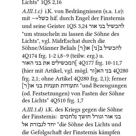
Lichts" 
1QS
2
,
16
A.III.1.c)
i.K.
 von Bedrängnissen (
s.a.
 1.e)
: 
mit 
→
hif.
 durch Engel der Finsternis 
כשל
und seine Geister 
1QS
3
,
24
להכשיל
בני
אור
"um straucheln zu lassen die Söhne des 
Lichts", 
vgl.
MidrEschat
 durch die 
Söhne/Männer Belials 
להכשיל
ב[ני]
או[ר]
4Q174
frg. 1-2 i
,
8
–
9
 (
teilw.
erg.
) 
u.
4Q177
frg. 10-11
,
7
]המכשילים
את
בני
האור
(hier mit Artikel, 
vgl.
mögl.
4Q280
בני
הא[ור
frg. 2
,
1
; ohne Artikel 
4Q280
frg. 2
,
1
); ferner 
 "und Bezeugungen 
ותעודות
תעניות
בני
או[ר]
(
od.
 Festsetzungen) von Fasten der Söhne 
des Lichts" 
4Q510
frg. 1
,
7
A.III.1.d)
i.K.
 des Kriegs gegen die Söhne 
der Finsternis
: 
בני
אור
וגורל
חושך
נלחמים
 "die Söhne des Lichts und 
יחד
לגבורת
אל
die Gefolgschaft der Finsternis kämpfen 