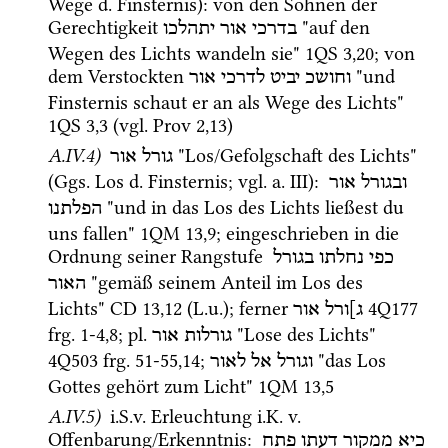
Wege 
d.
 Finsternis)
: von den Söhnen der 
Gerechtigkeit 
 "auf den 
בדרכי
אור
יתהלכו
Wegen des Lichts wandeln sie" 
1QS
3
,
20
; von 
dem Verstockten 
 "und 
וחושכ
יביט
לדרכי
אור
Finsternis schaut er an als Wege des Lichts" 
1QS
3
,
3
 (
vgl.
Prov
2
,
13
)
A.IV.4)
 "Los/Gefolgschaft des Lichts" 
גורל אור
(
Ggs.
 Los 
d.
 Finsternis; 
vgl.
a.
 III)
: 
ובגורל
אור
 "und in das Los des Lichts ließest du 
הפלתנו
uns fallen" 
1QM
13
,
9
; eingeschrieben in die 
Ordnung seiner Rangstufe 
כפי
נחלתו
בגורל
 "gemäß seinem Anteil im Los des 
האור
Lichts" 
CD
13
,
12
 (
L.u.
); ferner 
4Q177
ג]ורל
אור
frg. 1-4
,
8
; 
pl.
 "Lose des Lichts" 
גורלות
אור
4Q503
frg. 51-55
,
14
; 
 "das Los 
וגורל
אל
לאור
Gottes gehört zum Licht" 
1QM
13
,
5
A.IV.5)
i.S.v.
 Erleuchtung 
i.K.
v.
Offenbarung/Erkenntnis
: 
כיא
ממקור
דעתו
פתח