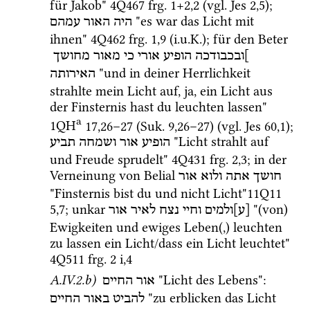
für Jakob" 
4Q467
frg. 1+2
,
2
 (
vgl.
Jes
2
,
5
); 
 "es war das Licht mit 
היה
האור
עמהם
ihnen" 
4Q462
frg. 1
,
9
 (
i.u.K.
); für den Beter 
]ובכבודכה
הופיע
אורי
כי
מאור
מחושך
 "und in deiner Herrlichkeit 
האירותה
strahlte mein Licht auf, ja, ein Licht aus 
der Finsternis hast du leuchten lassen" 
a
1QH
17
,
26
–
27
 (
Suk.
9
,
26
–
27
)
 (
vgl.
Jes
60
,
1
); 
 "Licht strahlt auf 
הופיע
אור
ושמחה
תביע
und Freude sprudelt" 
4Q431
frg. 2
,
3
; in der 
Verneinung von Belial 
חושך
אתה
ולוא
אור
"Finsternis bist du und nicht Licht"
11Q11
5
,
7
; unkar 
 "(von) 
[ע]ולמים
וחיי
נצח
לאיר
אור
Ewigkeiten und ewiges Leben(,) leuchten 
zu lassen ein Licht/dass ein Licht leuchtet" 
4Q511
frg. 2 i
,
4
A.IV.2.b)
 "Licht des Lebens"
: 
אור החיים
 "zu erblicken das Licht 
להביט
באור
החיים