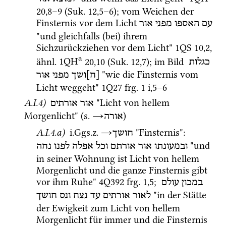
20
,
8
–
9
 (
Suk.
12
,
5
–
6
)
; vom Weichen der 
Finsternis vor dem Licht 
עם
האספו
מפני
אור
"und gleichfalls (bei) ihrem 
Sichzurückziehen vor dem Licht" 
1QS
10
,
2
, 
a
ähnl.
1QH
20
,
10
 (
Suk.
12
,
7
)
; im Bild 
כגלות
 "wie die Finsternis vom 
[ח]ושך
מפני
אור
Licht weggeht" 
1Q27
frg. 1 i
,
5
–
6
A.I.4)
 "Licht von hellem 
אור אורתים
Morgenlicht" (
s.
→
)
אורה
A.I.4.a)
i.Ggs.z.
→
 "Finsternis"
: 
חושך
 "und 
ובמעונתו
אור
אורתם
וכל
אפלה
לפנו
נחה
in seiner Wohnung ist Licht von hellem 
Morgenlicht und die ganze Finsternis gibt 
vor ihm Ruhe" 
4Q392
frg. 1
,
5
; 
במכון
עולם
 "in der Stätte 
לאור
אורתים
עד
נצח
ונס
חושך
der Ewigkeit zum Licht von hellem 
Morgenlicht für immer und die Finsternis 