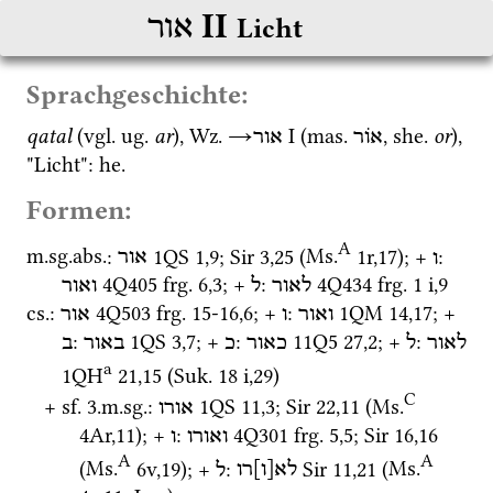
‎ II
אור
Licht
Sprachgeschichte:
qatal
 (
vgl.
ug.
ar
), 
Wz.
→
‎ I
 (
mas.
, 
she.
or
), 
אֹור
אור
"Licht": 
he.
Formen:
A
m.
sg.
abs.
: 
1QS
1
,
9
; 
Sir
3
,
25
 (
Ms.
1r
,
17
)
; + 
: 
ו
אור
4Q405
frg. 6
,
3
; + 
: 
4Q434
frg. 1 i
,
9
לאור
ל
ואור
cs.
: 
4Q503
frg. 15-16
,
6
; + 
: 
1QM
14
,
17
; + 
ואור
ו
אור
: 
1QS
3
,
7
; + 
: 
11Q5
27
,
2
; + 
: 
לאור
ל
כאור
כ
באור
ב
a
1QH
21
,
15
 (
Suk.
18 i
,
29
)
C
+ 
sf.
 3.
m.
sg.
: 
1QS
11
,
3
; 
Sir
22
,
11
 (
Ms.
אורו
4Ar
,
11
)
; + 
: 
4Q301
frg. 5
,
5
; 
Sir
16
,
16
ואורו
ו
A
A
(
Ms.
6v
,
19
)
; + 
: 
Sir
11
,
21
 (
Ms.
לא[ו]רו
ל