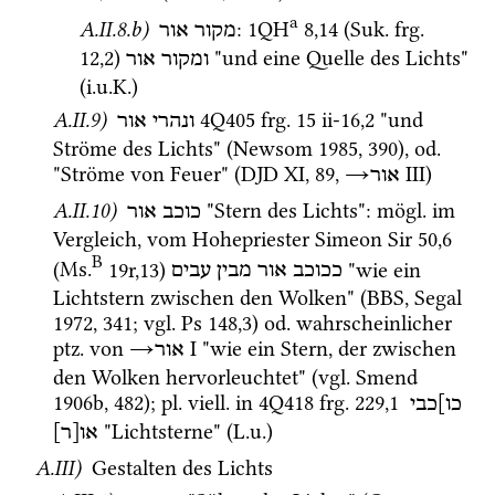
a
A.II.8.b)
: 
1QH
8
,
14
 (
Suk.
frg. 
מקור אור
12
,
2
)
 "und eine Quelle des Lichts" 
ומקור
אור
(
i.u.K.
) 
A.II.9)
4Q405
frg. 15 ii-16
,
2
 "und 
ונהרי
אור
Ströme des Lichts" (
Newsom 1985
, 390), 
od.
"Ströme von Feuer" (
DJD XI
, 89, 
→
‎ III
) 
אור
A.II.10)
 "Stern des Lichts"
: 
mögl.
 im 
כוכב אור
Vergleich, vom Hohepriester Simeon 
Sir
50
,
6
B
(
Ms.
19r
,
13
)
 "wie ein 
ככוכב
אור
מבין
עבים
Lichtstern zwischen den Wolken" (
BBS
, 
Segal 
1972
, 341; 
vgl.
Ps
148
,
3
) 
od.
 wahrscheinlicher 
ptz.
 von 
→
‎ I
 "wie ein Stern, der zwischen 
אור
den Wolken hervorleuchtet" (
vgl.
Smend 
1906b
, 482); 
pl.
viell.
 in 
4Q418
frg. 229
,
1
כו]כבי
 "Lichtsterne" (
L.u.
) 
או[ר]
A.III)
 Gestalten des Lichts 