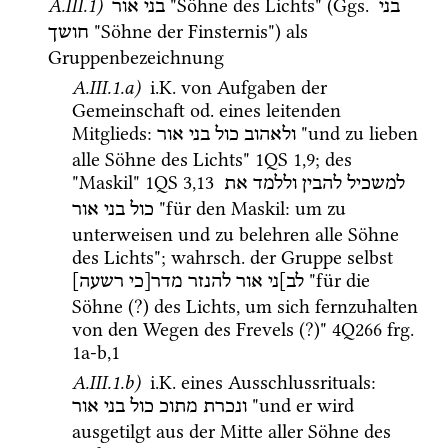
A.III.1)
 "Söhne des Lichts" (
Ggs.
בני 
בני אור
 "Söhne der Finsternis") als 
חושך
Gruppenbezeichnung
A.III.1.a)
i.K.
 von Aufgaben der 
Gemeinschaft 
od.
 eines leitenden 
Mitglieds
: 
 "und zu lieben 
ולאהוב
כול
בני
אור
alle Söhne des Lichts" 
1QS
1
,
9
; des 
"Maskil" 
1QS
3
,
13
למשכיל
להבין
וללמד
את
 "für den Maskil: um zu 
כול
בני
אור
unterweisen und zu belehren alle Söhne 
des Lichts"; 
wahrsch.
 der Gruppe selbst 
 "für die 
לב]ני
אור
להנזר
מדר[כי
רשעה]
Söhne (?) des Lichts, um sich fernzuhalten 
von den Wegen des Frevels (?)" 
4Q266
frg. 
1a-b
,
1
A.III.1.b)
i.K.
 eines Ausschlussrituals
: 
 "und er wird 
ונכרת
מתוכ
כול
בני
אור
ausgetilgt aus der Mitte aller Söhne des 