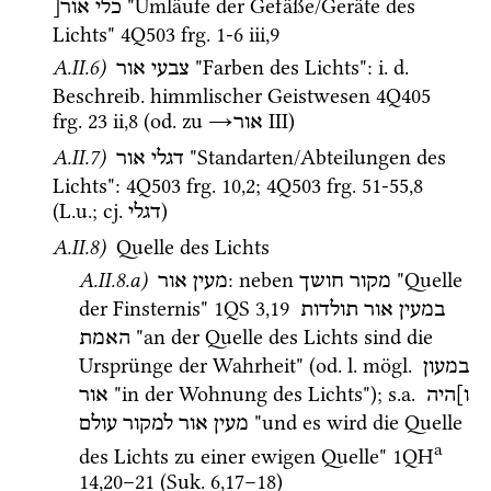
 "Umläufe der Gefäße/Geräte des 
כלי
אור[
Lichts" 
4Q503
frg. 1-6 iii
,
9
A.II.6)
 "Farben des Lichts"
: 
i.
d.
צבעי
אור
Beschreib.
 himmlischer Geistwesen 
4Q405
frg. 23 ii
,
8
 (
od.
 zu 
→
‎ III
) 
אור
A.II.7)
 "Standarten/Abteilungen des 
דגלי
אור
Lichts"
: 
4Q503
frg. 10
,
2
; 
4Q503
frg. 51-55
,
8
(
L.u.
; 
cj.
) 
דגלי
A.II.8)
 Quelle des Lichts
A.II.8.a)
: neben 
 "Quelle 
מקור חושך
מעין אור
der Finsternis" 
1QS
3
,
19
במעין
אור
תולדות
 "an der Quelle des Lichts sind die 
האמת
Ursprünge der Wahrheit" (
od.
l.
mögl.
במעון
 "in der Wohnung des Lichts"); 
s.a.
ו]היה
אור
 "und es wird die Quelle 
מעין
אור
למקור
עולם
a
des Lichts zu einer ewigen Quelle" 
1QH
14
,
20
–
21
 (
Suk.
6
,
17
–
18
)