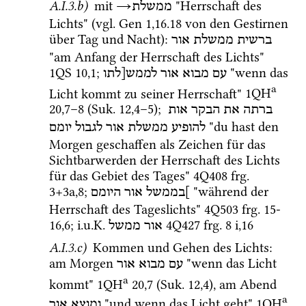
A.I.3.b)
 mit 
→
 "Herrschaft des 
ממשלת
Lichts" (vgl. 
Gen
1
,
16
.
18
 von den Gestirnen 
über Tag und Nacht)
: 
ברשית
ממשלת
אור
"am Anfang der Herrschaft des Lichts" 
1QS
10
,
1
; 
 "wenn das 
עם
מבוא
אור
לממש[לתו
a
Licht kommt zu seiner Herrschaft" 
1QH
20
,
7
–
8
 (
Suk.
12
,
4
–
5
)
; 
ברתה
את
הבקר
אות
 "du hast den 
להופיע
ממשלת
אור
לגבול
יומם
Morgen geschaffen als Zeichen für das 
Sichtbarwerden der Herrschaft des Lichts 
für das Gebiet des Tages" 
4Q408
frg. 
3+3a
,
8
; 
 "während der 
]בממשל
אור
היומם
Herrschaft des Tageslichts" 
4Q503
frg. 15-
16
,
6
; 
i.u.K.
4Q427
frg. 8 i
,
16
אור
ממשל
A.I.3.c)
 Kommen und Gehen des Lichts
: 
am Morgen 
 "wenn das Licht 
עם
מבוא
אור
a
kommt" 
1QH
20
,
7
 (
Suk.
12
,
4
)
, am Abend 
a
 "und wenn das Licht geht" 
1QH
ומוצא
אור