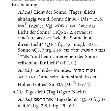
Erscheinung 
A.I.2.a)
 Licht der Sonne
: (Tages-)Licht 
E
abhängig von 
d.
 Sonne 
Sir
36
,
7
 (
Ms.
1r
,
15
; 
F
Ms.
1v
,
20
)
; 
i.
Vgl.
 "wie das 
כאור
השמש
Licht der Sonne" 
11Q5
27
,
2
; etwas ist 
 "wie die Sonne in all 
כשמש
ל
בכול
אורו
ihrem Licht" 
4Q164
frg. 1
,
6
; 
mögl.
i.Bz.a.
Sonne 
4Q317
frg. 2
,
16
ובבוא
השמש
יכלה
כול
 "und beim Untergehen der Sonne, 
אורה[
erlischt all ihr Licht" (
sf.
L.u.
) 
A.I.2.b)
 Licht des Mondes
: 
ואורו
מזהיר
 "und sein Licht strahlt in den 
במרומי
אל
B
Höhen Gottes" 
Sir
43
,
9
 (
Ms.
12v
,
11
)
A.I.3)
 Tageslicht (Tag 
i.Ggs.z.
 Nacht)
A.I.3.a)
 "Tageslicht" 
4Q503
frg. 1-
אור
היומם
6 iii
,
10
; 
frg. 7-9
,
1
; 
frg. 15-16
,
6