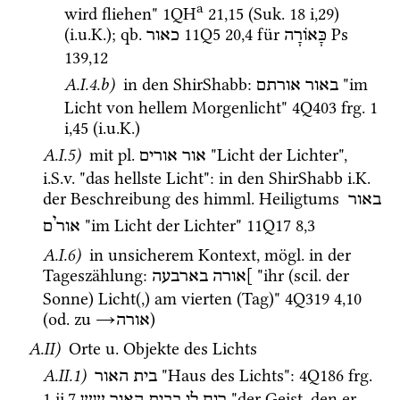
a
wird fliehen" 
1QH
21
,
15
 (
Suk.
18 i
,
29
)
(
i.u.K.
); 
qb.
11Q5
20
,
4
 für 
Ps
כָּאוֹרָה
כאור
139
,
12
A.I.4.b)
 in den 
ShirShabb
: 
 "im 
באור
אורתם
Licht von hellem Morgenlicht" 
4Q403
frg. 1 
i
,
45
 (
i.u.K.
) 
A.I.5)
 mit 
pl.
 "Licht der Lichter", 
אור אורים
i.S.v.
 "das hellste Licht"
: in den 
ShirShabb
i.K.
der Beschreibung des 
himml.
 Heiligtums 
באור
י
 "im Licht der Lichter" 
11Q17
8
,
3
אור
ם
A.I.6)
 in unsicherem Kontext, 
mögl.
 in der 
Tageszählung
: 
 "ihr (
scil.
 der 
]אורה
בארבעה
Sonne) Licht(,) am vierten (Tag)" 
4Q319
4
,
10
(
od.
 zu 
→
) 
אורה
A.II)
 Orte 
u.
 Objekte des Lichts 
A.II.1)
 "Haus des Lichts"
: 
4Q186
frg. 
בית האור
1 ii
,
7
 "der Geist, den er 
רוח
לו
בבית
האור
שש