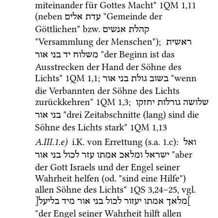
miteinander für Gottes Macht" 
1QM
1
,
11
(neben 
 "Gemeinde der 
עדת
אלים
Göttlichen" 
bzw.
קהלת אנשים
"Versammlung der Menschen"); 
ראשית
 "der Beginn ist das 
משלוח
יד
בני
אור
Ausstrecken der Hand der Söhne des 
Lichts" 
1QM
1
,
1
; 
 "wenn 
בשוב
גולת
בני
אור
die Verbannten der Söhne des Lichts 
zurückkehren" 
1QM
1
,
3
; 
שלושה
גורלות
יחזקו
 "drei Zeitabschnitte (lang) sind die 
בני
אור
Söhne des Lichts stark" 
1QM
1
,
13
A.III.1.e)
i.K.
 von Errettung (
s.a.
 1.c)
: 
ואל
 "aber 
ישראל
ומלאכ
אמתו
עזר
לכול
בני
אור
der Gott Israels und der Engel seiner 
Wahrheit helfen (
od.
 "sind eine Hilfe") 
allen Söhne des Lichts" 
1QS
3
,
24
–
25
, 
vgl.
]מלאך
אמתו
יעזור
לכול
בני
אור
מיד
בליעל[
"der Engel seiner Wahrheit hilft allen 