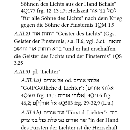
Söhnen des Lichts aus der Hand Belials" 
4Q177
frg. 12-13 i
,
7
; Heilszeit 
לכול
בני
אור
"für alle Söhne des Lichts" nach dem Krieg 
gegen die Söhne der Finsternis 
1QM
1
,
9
A.III.2)
 "Geister des Lichts" (
Ggs.
רוחות אור
Geister der Finsternis; 
s.a.
 II.6; 
vgl.
 3.c)
: 
והואה
 "und er hat erschaffen 
ברא
רוחות
אור
וחושכ
die Geister des Lichts und der Finsternis" 
1QS
3
,
25
A.III.3)
pl.
 "Lichter" 
A.III.3.a)
 od. 
אלוהי אורים
אל אורים
"Gott/Göttliche 
d.
 Lichter"
: 
אלוהי
אורים[
4Q503
frg. 13
,
1
; 
4Q405
frg. 
]אלוהי
אורים
46
,
2
; 
4Q503
frg. 29-32
,
9
 (
L.u.
) 
אל
אור[י]ם
A.III.3.b)
 "Fürst 
d.
 Lichter"
: 
ביד
שר אורים
 "in der Hand 
שר
אורים
ממשלת
כול
בני
צדק
des Fürsten der Lichter ist die Herrschaft 