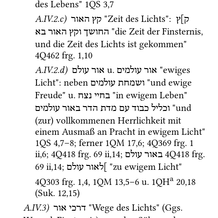
des Lebens" 
1QS
3
,
7
A.IV.2.c)
 "Zeit des Lichts"
: 
ק]ץ
קץ האור
 "die Zeit der Finsternis, 
החושך
וקץ
האור
בא
und die Zeit des Lichts ist gekommen" 
4Q462
frg. 1
,
10
A.IV.2.d)
u.
 "ewiges 
אור עולמים
אור עולם
Licht"
: neben 
 "und ewige 
ושמחת
עולמים
Freude" 
u.
 "in ewigem Leben" 
בחיי
נצח
 "und 
וכליל
כבוד
עם
מדת
הדר
באור
עולמים
(zur) vollkommenen Herrlichkeit mit 
einem Ausmaß an Pracht in ewigem Licht" 
1QS
4
,
7
–
8
; ferner 
1QM
17
,
6
; 
4Q369
frg. 1 
ii
,
6
; 
4Q418
frg. 69 ii
,
14
; 
4Q418
frg. 
באור
עולם
69 ii
,
14
; 
 "zu ewigem Licht" 
]לאור
עולם
a
4Q303
frg. 1
,
4
, 
1QM
13
,
5
–
6
u.
1QH
20
,
18
(
Suk.
12
,
15
)
A.IV.3)
 "Wege des Lichts" (
Ggs.
דרכי אור