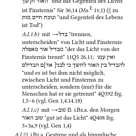
 "und das Gegenteil des Lichts 
האור
ח[שך
E
ist Finsternis" 
Sir
36
,
14
 (
Ms.
1v
,
1
)
 (
||
 zu 
 "und Gegenteil des Lebens 
ונוכח
חיים
מות
ist Tod") 
A.I.1.b)
 mit 
→
 "trennen, 
בדל
unterscheiden" von Licht und Finsternis
: 
 "der das Licht von der 
מבדיל
אור
מאפלה
Finsternis trennt" 
11Q5
26
,
11
; 
ואין
עמו
להבדיל
בין
האור
לחשך
כי
לבני[
אד]ם
הבדילם
"und es ist bei ihm nicht möglich, 
zwischen Licht und Finsternis zu 
unterscheiden, sondern (nur) für die 
Menschen hat er sie getrennt" 
4Q392
frg. 
1
,
5
–
6
 (
vgl.
Gen
1
,
4
.
14
.
18
) 
A.I.1.c)
 mit 
→
‎ II
: 
i.Bz.a.
 den Morgen 
טוב
 "gut ist das Licht" 
4Q408
frg. 
טוב
האור
3+3a
,
9
 (
vgl.
Gen
1
,
4
) 
A.I.2)
i.Bz.a.
 Gestirne und als himmlische 