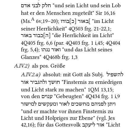
 "und sein Licht und sein Lob 
חלק
לבני
אדם
hat er den Menschen zugeteilt" 
Sir
16
,
16
A
(
Ms.
6v
,
19
–
20
)
; 
 "im Licht 
]באור
[כ]בודו
seiner Herrlichkeit" 
4Q503
frg. 21-22
,
1
; 
 "die Herrlichkeit im Licht" 
[ה]כבוד
באור
4Q405
frg. 6
,
6
 (
par.
4Q403
frg. 1 i
,
45
; 
4Q404
frg. 5
,
4
); 
 "und das Licht seines 
ואור
נגהו
Glanzes" 
4Q468b
frg. 1
,
3
A.IV.2)
 als 
pos.
 Größe 
A.IV.2.a)
 absolut
: mit Gott als 
Subj.
להשפיל
 "Finsternis zu erniedrigen 
חושך
ולהגביר
אור
und Licht stark zu machen" 
1QM
13
,
15
; 
von den 
 "Gebeugten" 
4Q434
frg. 1 i
,
9
ענוים
ויתן
לפניהם
מחשכים
לאור
ומעקשים
למישור
"und er machte vor ihnen Finsternis zu 
Licht und Holpriges zur Ebene" (
vgl.
Jes
42
,
16
); für das Gottesvolk 
 "Licht 
אור
ליעקב