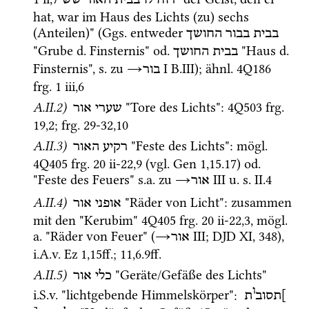
hat, war im Haus des Lichts (zu) sechs 
(Anteilen)" (
Ggs.
 entweder 
בבית
בבור
החושך
"Grube 
d.
 Finsternis" 
od.
 "Haus 
d.
בבית
החושך
Finsternis", 
s.
 zu 
→
‎ I
 B.III); 
ähnl.
4Q186
בור
frg. 1 iii
,
6
A.II.2)
 "Tore des Lichts"
: 
4Q503
frg. 
שערי
אור
19
,
2
; 
frg. 29-32
,
10
A.II.3)
 "Feste des Lichts"
: 
mögl.
רקיע
האור
4Q405
frg. 20 ii-22
,
9
 (
vgl.
Gen
1
,
15
.
17
) 
od.
"Feste des Feuers" 
s.a.
 zu 
→
‎ III
u.
s.
 II.4 
אור
A.II.4)
 "Räder von Licht"
: zusammen 
אופני
אור
mit den "Kerubim" 
4Q405
frg. 20 ii-22
,
3
, 
mögl.
a.
 "Räder von Feuer" (
→
‎ III
; 
DJD XI
, 348), 
אור
i.A.v.
Ez
1
,
15
ff.
; 
11
,
6
.
9
ff.
A.II.5)
 "Geräte/Gefäße des Lichts" 
כלי אור
ו
i.S.v.
 "lichtgebende Himmelskörper"
: 
]תסוב
ת