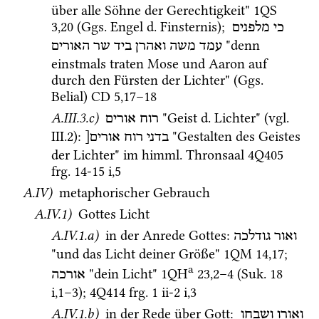
über alle Söhne der Gerechtigkeit" 
1QS
3
,
20
 (
Ggs.
 Engel 
d.
 Finsternis); 
כי
מלפנים
 "denn 
עמד
משה
ואהרן
ביד
שר
האורים
einstmals traten Mose und Aaron auf 
durch den Fürsten der Lichter" (
Ggs.
Belial) 
CD
5
,
17
–
18
A.III.3.c)
 "Geist 
d.
 Lichter" (
vgl.
רוח אורים
III.2)
: 
 "Gestalten des Geistes 
בדני
רוח
אורים[
der Lichter" im 
himml.
 Thronsaal 
4Q405
frg. 14-15 i
,
5
A.IV)
 metaphorischer Gebrauch
A.IV.1)
 Gottes Licht 
A.IV.1.a)
 in der Anrede Gottes
: 
ואור
גודלכה
"und das Licht deiner Größe" 
1QM
14
,
17
; 
a
 "dein Licht" 
1QH
23
,
2
–
4
 (
Suk.
18 
אורכה
i
,
1
–
3
)
; 
4Q414
frg. 1 ii-2 i
,
3
A.IV.1.b)
 in der Rede über Gott
: 
ואורו
ושבחו