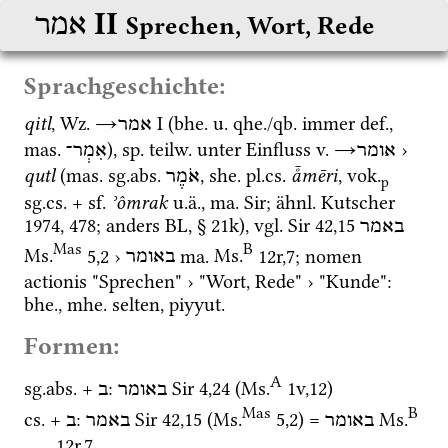
‎ II
אמר
Sprechen, Wort, Rede
Sprachgeschichte:
qitl
, 
Wz.
→
‎ I
 (
bhe.
u.
qhe.
/
qb.
 immer 
def.
, 
אמר
mas.
), 
sp.
teilw.
 unter Einfluss 
v.
→
 › 
אומר
אִמְר־
qutl
 (
mas.
sg.
abs.
, 
she.
pl.
cs.
å̄mēri
, 
vok.
אֹמֶר
p
sg.
cs.
 + 
sf.
ʾômrak
u.ä.
, 
ma.
Sir
; 
ähnl.
Kutscher
1974
, 478; anders 
BL
, § 21k), 
vgl.
Sir
42
,
15
באמר
Mas
B
Ms.
5
,
2
 › 
ma.
Ms.
12r
,
7
; nomen 
באומר
actionis "Sprechen" › "Wort, Rede" › "Kunde": 
bhe.
, 
mhe.
 selten, 
piyyut.
Formen:
A
sg.
abs.
 + 
: 
Sir
4
,
24
 (
Ms.
1v
,
12
)
באומר
ב
Mas
B
cs.
 + 
: 
Sir
42
,
15
 (
Ms.
5
,
2
)
 = 
Ms.
באומר
באמר
ב
12r
,
7