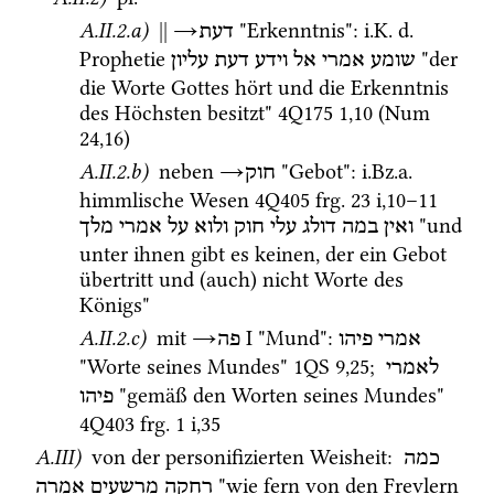
A.II.2.a)
||
→
 "Erkenntnis"
: 
i.K.
d.
דעת
Prophetie 
 "der 
שומע
אמרי
אל
וידע
דעת
עליון
die Worte Gottes hört und die Erkenntnis 
des Höchsten besitzt" 
4Q175
1
,
10
 (
Num
24
,
16
)
A.II.2.b)
 neben 
→
 "Gebot"
: 
i.Bz.a.
חוק
himmlische Wesen 
4Q405
frg. 23 i
,
10
–
11
 "und 
ואין
במה
דולג
עלי
חוק
ולוא
על
אמרי
מלך
unter ihnen gibt es keinen, der ein Gebot 
übertritt und (auch) nicht Worte des 
Königs"
A.II.2.c)
mit
→
‎ I
 "Mund"
: 
אמרי
פיהו
פה
"Worte seines Mundes" 
1QS
9
,
25
; 
לאמרי
 "gemäß den Worten seines Mundes" 
פיהו
4Q403
frg. 1 i
,
35
A.III)
 von der personifizierten Weisheit
: 
כמה
 "wie fern von den Frevlern 
רחקה
מרשעים
אמרה