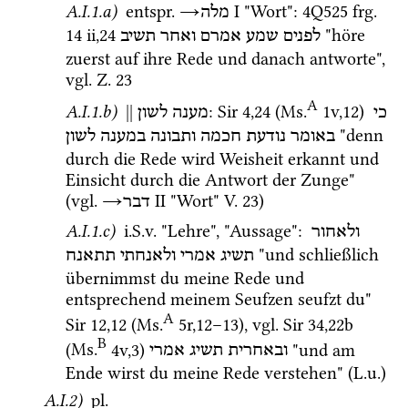
A.I.1.a)
entspr.
→
‎ I
 "Wort"
: 
4Q525
frg. 
מלה
14 ii
,
24
 "höre 
לפנים
שמע
אמרם
ואחר
תשיב
zuerst auf ihre Rede und danach antworte", 
vgl.
Z.
23
A
A.I.1.b)
||
: 
Sir
4
,
24
 (
Ms.
1v
,
12
)
כי
מענה לשון
 "denn 
באומר
נודעת
חכמה
ותבונה
במענה
לשון
durch die Rede wird Weisheit erkannt und 
Einsicht durch die Antwort der Zunge" 
(
vgl.
→
‎ II
 "Wort" 
V.
23
)
דבר
A.I.1.c)
i.S.v.
 "Lehre", "Aussage"
: 
ולאחור
 "und schließlich 
תשיג
אמרי
ולאנחתי
תתאנח
übernimmst du meine Rede und 
entsprechend meinem Seufzen seufzt du" 
A
Sir
12
,
12
 (
Ms.
5r
,
12
–
13
)
, 
vgl.
Sir
34
,
22b
B
(
Ms.
4v
,
3
)
 "und am 
ובאחרית
תשיג
אמרי
Ende wirst du meine Rede verstehen" (
L.u.
)
A.I.2)
pl.