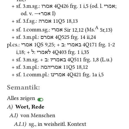
+ 
sf.
 3.
m.
sg.
: 
4Q426
frg. 1 i
,
5
 (
od.
l.
; 
אמרי
אמרו
od.
v.
→
‎ I
)
אמר
+ 
sf.
 3.
f.
sg.
: 
11Q5
18
,
13
אמרה
A
+ 
sf.
 1.
comm.
sg.
: 
Sir
12
,
12
 (
Ms.
5r
,
13
)
אמרי
+ 
sf.
 3.
m.
pl.
: 
4Q525
frg. 14 ii
,
24
אמרם
pl.
cs.
: 
1QS
9
,
25
; + 
: 
4Q171
frg. 1-2 
באמרי
ב
אמרי
i
,
18
; + 
: 
4Q403
frg. 1 i
,
35
לאמרי
ל
+ 
sf.
 3.
m.
sg.
 + 
: 
4Q511
frg. 1
,
8
 (
L.u.
)
באמריו
ב
+ 
sf.
 3.
m.
pl.
: 
11Q5
18
,
12
אמריהמה
+ 
sf.
 1.
comm.
pl.
: 
4Q421
frg. 1a i
,
5
אמרינו
Semantik:
Alles zeigen
A)
Wort, Rede
A.I)
 von Menschen
A.I.1)
sg.
, in 
weisheitl.
 Kontext