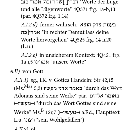
 "Worte der Lüge 
דברי[
]שקר
וכול
אמרי
כזב
und alle Lügenworte" 
4Q371
frg. 1a-b
,
13
(
par.
4Q372
frg. 1
,
14
)
A.I.2.d)
 ferner 
wahrsch.
בענות
צדק
הוצא
 "in rechter Demut lass deine 
אמרי[כה
Worte hervorgehen" 
4Q525
frg. 14 ii
,
20
(
L.u.
)
A.I.2.e)
 in unsicherem Kontext
: 
4Q421
frg. 
1a i
,
5
 "unsere Worte" 
אמרינו
A.II)
 von Gott
A.II.1)
sg.
, 
i.K.
v.
 Gottes Handeln
: 
Sir
42
,
15
Mas
(
Ms.
5
,
2
)
 "durch das Wort 
באמר
אדני
מעשיו
Adonais sind seine Werke" 
par.
באומר
אלהים
 "durch das Wort Gottes sind seine 
⊣
מעשיו
⊢
B
Werke" 
Ms.
12r
,
7
 (
a.Rd.
; Haupttext 
⊣
מעשיו
⊢
L.u.
 "sein Wohlgefallen") 
רצונו
A.II.2)
pl.