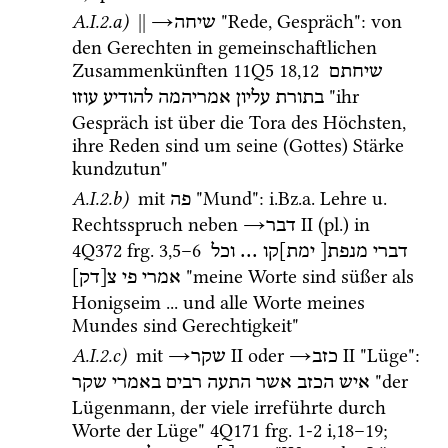
A.I.2.a)
||
→
 "Rede, Gespräch"
: von 
שיחה
den Gerechten in gemeinschaftlichen 
Zusammenkünften 
11Q5
18
,
12
שיחתם
 "ihr 
בתורת
עליון
אמריהמה
להודיע
עוזו
Gespräch ist über die Tora des Höchsten, 
ihre Reden sind um seine (Gottes) Stärke 
kundzutun" 
A.I.2.b)
 mit 
 "Mund"
: 
i.Bz.a.
 Lehre 
u.
פה
Rechtsspruch neben 
→
‎ II
 (
pl.
) in 
דבר
4Q372
frg. 3
,
5
–
6
וכל
 ... 
ימת]קו
מנפת[
דברי
 "meine Worte sind süßer als 
אמרי
פי
צ[דק]
Honigseim ... und alle Worte meines 
Mundes sind Gerechtigkeit"
A.I.2.c)
mit
→
‎ II
 oder 
→
‎ II
 "Lüge"
: 
כזב
שקר
 "der 
איש
הכזב
אשר
התעה
רבים
באמרי
שקר
Lügenmann, der viele irreführte durch 
Worte der Lüge" 
4Q171
frg. 1-2 i
,
18
–
19
; 