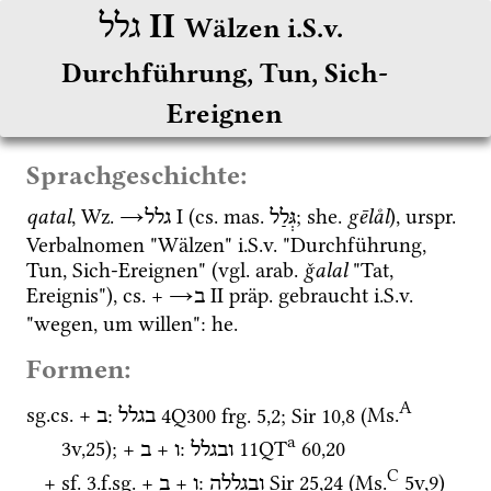
‎ II
גלל
Wälzen i.S.v. 
Durchführung, Tun, Sich-
Ereignen
Sprachgeschichte:
qatal
, 
Wz.
→
‎ I
 (
cs.
mas.
; 
she.
gēlål
), 
urspr.
גְּלַל
גלל
Verbalnomen "Wälzen" 
i.S.v.
 "Durchführung, 
Tun, Sich-Ereignen" (
vgl.
arab.
ǧalal
 "Tat, 
Ereignis"), 
cs.
 + 
→
‎ II
präp.
 gebraucht 
i.S.v.
ב
"wegen, um willen": 
he.
Formen:
A
sg.
cs.
 + 
: 
4Q300
frg. 5
,
2
; 
Sir
10
,
8
 (
Ms.
בגלל
ב
a
3v
,
25
)
; + 
 + 
: 
11QT
60
,
20
ובגלל
ו
ב
C
+ 
sf.
 3.
f.
sg.
 + 
 + 
: 
Sir
25
,
24
 (
Ms.
5v
,
9
)
ובגללה
ו
ב