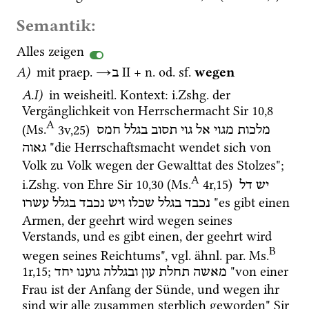
Semantik:
Alles zeigen
A)
 mit 
praep.
→
‎ II
 + 
n.
od.
sf.
wegen
ב
A.I)
 in 
weisheitl.
 Kontext
: 
i.Zshg.
 der 
Vergänglichkeit von Herrschermacht 
Sir
10
,
8
A
(
Ms.
3v
,
25
)
מלכות
מגוי
אל
גוי
תסוב
בגלל
חמס
 "die Herrschaftsmacht wendet sich von 
גאוה
Volk zu Volk wegen der Gewalttat des Stolzes"; 
A
i.Zshg.
 von Ehre 
Sir
10
,
30
 (
Ms.
4r
,
15
)
יש
דל
 "es gibt einen 
נכבד
בגלל
שכלו
ויש
נכבד
בגלל
עשרו
Armen, der geehrt wird wegen seines 
Verstands, und es gibt einen, der geehrt wird 
B
wegen seines Reichtums", 
vgl.
ähnl.
par.
Ms.
1r
,
15
; 
 "von einer 
מאשה
תחלת
עון
ובגללה
גוענו
יחד
Frau ist der Anfang der Sünde, und wegen ihr 
sind wir alle zusammen sterblich geworden" 
Sir