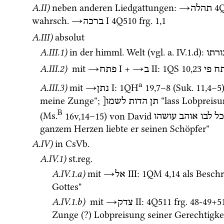
A.II)
neben anderen Liedgattungen
: 
→
4
תהלה
wahrsch.
→
‎ I
4Q510
frg. 1
,
1
ברכה
A.III)
absolut
A.III.1)
in der 
himml.
 Welt (
vgl.
a.
 IV.1.d)
: 
ורתו
A.III.2)
 mit 
→
‎ I
 + 
→
‎ II
: 
1QS
10
,
23
ח
פי
ב
פתח
a
A.III.3)
mit 
→
‎ I
: 
1QH
19
,
7
–
8
 (
Suk.
11
,
4
–
5
נתן
meine Zunge"; 
 "lass Lobpreis
תן
הדות
לשמו[
B
(
Ms.
16v
,
14
–
15
)
 von David 
ל
לבו
אוהב
עושהו
ganzem Herzen liebte er seinen Schöpfer" 
A.IV)
in 
CsVb.
A.IV.1)
st.reg.
A.IV.1.a)
mit
→
‎ III
: 
1QM
4
,
14
 als Besch
אל
Gottes"
A.IV.1.b)
mit
→
‎ II
: 
4Q511
frg. 48-49+5
צדק
Zunge (?) Lobpreisung seiner Gerechtigke