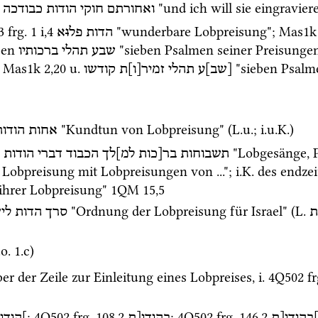
 "und ich will sie eingravie
ואחורתם
חוקי
הודות
כבודכה
3
frg. 1 i
,
4
 "wunderbare Lobpreisung"; 
Mas1k
הדות
פל
ו
א
ben 
 "sieben Psalmen seiner Preisungen
שבע
תהלי
ברכותיו
 
Mas1k
2
,
20
u.
 "sieben Psalm
[שב]ע
תהלי
זמיר[ו]ת
קודשו
 "Kundtun von Lobpreisung" (
L.u.
; 
i.u.K.
)
אחות
הודו[
 "Lobgesänge, 
תשבוחות
בר[כות
למ]לך
הכבוד
דברי
הודות
 Lobpreisung mit Lobpreisungen von ..."; 
i.K.
 des 
endzeit
ihrer Lobpreisung" 
1QM
15
,
5
 "Ordnung der Lobpreisung für Israel" (
L.
ת
סרך
הדות
לי
.o.
 1.c)
ber der Zeile zur Einleitung eines Lobpreises, 
i.
4Q502
fr
; 
4Q502
frg. 108
,
2
; 
4Q502
frg. 146
,
2
]הודו[ת
בהודו[ת
הודו[