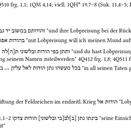
a
Q510
frg. 1
,
1
; 
1QM
4
,
14
; 
viell.
1QH
19
,
7
–
8
 (
Suk.
11
,
4
–
5
; 
 "und ihre Lobpreisung bei der Rüc
והודותם
במשוב
יד
גב
 "mit Lobpreisung will ich meinen Mund auf
בהודות
אפת
)
 "und du hast Lobpreisun
ותתן
בפי
הודות
ובלשוני
ת[ה]לה
ung seinem Namen zuteilwerden" 
4Q412
frg. 1
,
8
; 
4Q511
 "in all seinen Taten 
בכ
 ... 
עליון
לאל
הודות
נתן
מעשהו
בכל
riftung der Feldzeichen im 
endzeitl.
 Krieg 
 "Lob
הודות
אל
1
,
1
–
2
 "seine Einsi
בינתו
נתן
[ב]לב[בי
ובלשוני]
הודות
צדקו
it"