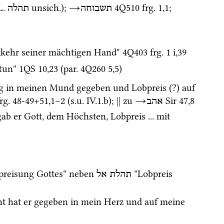
L.
unsich.
); 
→
4Q510
frg. 1
,
1
; 
תשבוחה
תהלה
kkehr seiner mächtigen Hand" 
4Q403
frg. 1 i
,
39
tun" 
1QS
10
,
23
 (
par.
4Q260
5
,
5
) 
g in meinen Mund gegeben und Lobpreis (?) auf 
frg. 48-49+51
,
1
–
2
 (
s.u.
 IV.1.b); 
||
 zu 
→
Sir
47
,
8
אהב
gab er Gott, dem Höchsten, Lobpreis ... mit 
preisung Gottes" neben 
 "Lobpreis 
תהלת
אל
cht hat er gegeben in mein Herz und auf meine 