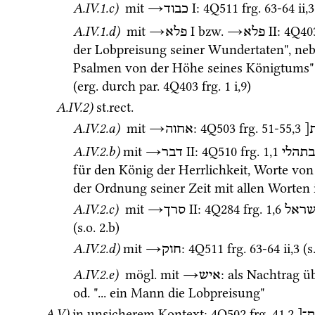
A.IV.1.c)
mit
→
‎ I
: 
4Q511
frg. 63-64 ii
,
3
כבוד
A.IV.1.d)
mit
→
‎ I
bzw.
→
‎ II
: 
4Q40
פלא
פלא
der Lobpreisung seiner Wundertaten", ne
Psalmen von der Höhe seines Königtums"
(
erg.
 durch 
par.
4Q403
frg. 1 i
,
9
) 
A.IV.2)
st.rect.
A.IV.2.a)
mit
→
: 
4Q503
frg. 51-55
,
3
ת
אחוה
A.IV.2.b)
mit
→
‎ II
: 
4Q510
frg. 1
,
1
בתהלי
דבר
für den König der Herrlichkeit, Worte von
der Ordnung seiner Zeit mit allen Worten 
A.IV.2.c)
mit
→
‎ II
: 
4Q284
frg. 1
,
6
שראל
סרך
(
s.o.
 2.b)
A.IV.2.d)
mit
→
: 
4Q511
frg. 63-64 ii
,
3
 (
s
חוק
A.IV.2.e)
mögl.
mit
→
: als Nachtrag ü
איש
od.
 "... ein Mann die Lobpreisung" 
A.V)
in unsicherem Kontext
: 
4Q502
frg. 41
,
2
]ת־