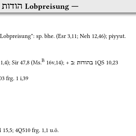
הודות
Lobpreisung
 "Lobpreisung": 
sp.
bhe.
 (
Esr
3
,
11
; 
Neh
12
,
46
); 
piyyut.
B
11
,
4
)
; 
Sir
47
,
8
 (
Ms.
16v
,
14
)
; + 
: 
1QS
10
,
23
בהודות
ב
03
frg. 1 i
,
39
M
15
,
5
; 
4Q510
frg. 1
,
1
u.ö.