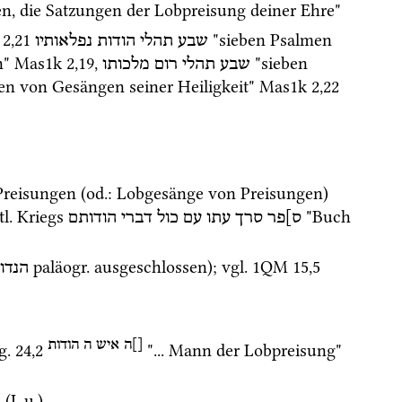
ren, die Satzungen der Lobpreisung deiner Ehre"
2
,
21
 "sieben Psalmen 
שבע
תהלי
הודות
נפלאותיו
" 
Mas1k
2
,
19
, 
 "sieben 
שבע
תהלי
רום
מלכותו
en von Gesängen seiner Heiligkeit" 
Mas1k
2
,
22
Preisungen (
od.
: Lobgesänge von Preisungen) 
l.
 Kriegs 
 "Buch 
ס]פר
סרך
עתו
עם
כול
דברי
הודותם
paläogr.
 ausgeschlossen); 
vgl.
1QM
15
,
5
הנדו
[]ה
איש
ה הודות
g. 24
,
2
 "... Mann der Lobpreisung" 
 (
L.u.
) 
ב