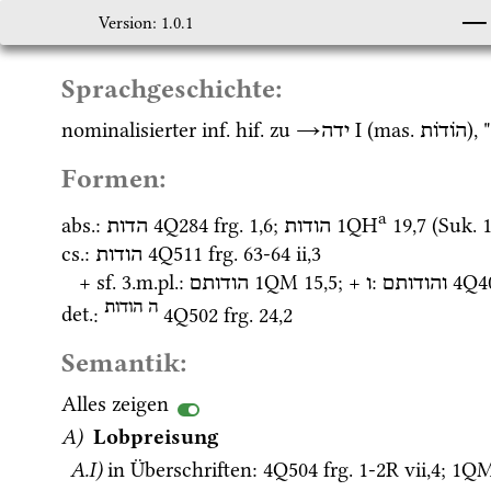
Version: 1.0.1
Sprachgeschichte:
nominalisierter 
inf.
hif.
 zu 
→
‎ I
 (
mas.
),
הֹודֹות
ידה
Formen:
a
abs.
: 
4Q284
frg. 1
,
6
; 
1QH
19
,
7
 (
Suk.
הודות
הדות
cs.
: 
4Q511
frg. 63-64 ii
,
3
הודות
+ 
sf.
 3.
m.
pl.
: 
1QM
15
,
5
; + 
: 
4Q4
והודותם
ו
הודותם
ה הודות
det.
: 
4Q502
frg. 24
,
2
Semantik:
Alles zeigen
A)
Lobpreisung
A.I)
in Überschriften
: 
4Q504
frg. 1-2R vii
,
4
; 
1Q