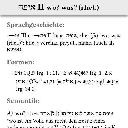
‎ II
איפה
wo? was? (rhet.)
Sprachgeschichte:
→
‎ III
u.
→
‎ II
 (
mas.
, 
she.
īfa
) "wo, was 
אֵיפֹה
פה
אי
(
rhet.
)": 
bhe.
 › 
vereinz.
piyyut.
, 
mahe.
 (auch als 
)
איפוא
Formen:
1Q27
frg. 1 i
,
11
, 
4Q467
frg. 1+2
,
3
, 
אי פה
איפה
a
1QIsa
41
,
21
 (= 
Jes
49
,
21
; 
vgl.
4Q56
אֵיפֹה
איפו
frg. 34
,
1
) 
Semantik:
A)
wo?
: 
rhet.
איפה
עם
אשר
לוא
גזל
הו[ן]
ל[אחר
"wo ist ein Volk, das nicht den Besitz eines 
anderen geraubt hat?" 
1Q27
frg. 1 i
,
11
–
12
; 
i.u.K.