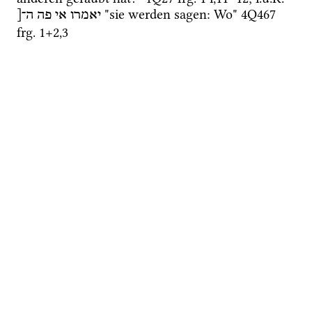
 "sie werden sagen: Wo" 
4Q467
יאמרו
אי פה
ה־[
frg. 1+2
,
3