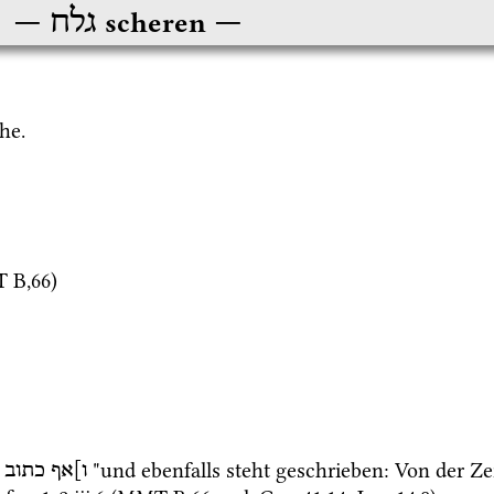
גלח
scheren
he.
T
B
,
66
)
 "und ebenfalls steht geschrieben: Von der Zei
ו]אף
כתוב