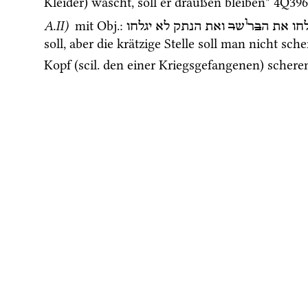
Kleider) wäscht, soll er draußen bleiben" 
4Q396
ו
A.II)
 mit 
Obj.
: 
לחו
את
ה
ב
ר
ש
ר
ואת
הנתק
לא
יגלחו
soll, aber die krätzige Stelle soll man nicht sche
Kopf (
scil.
 den einer Kriegsgefangenen) schere