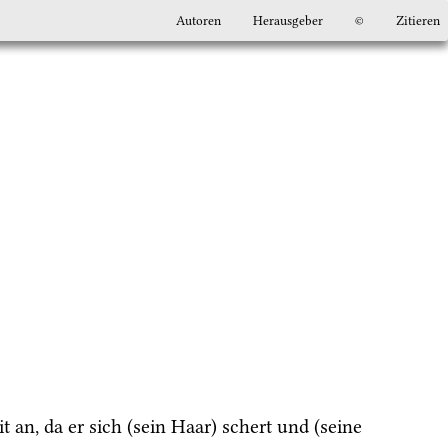
Autoren
Herausgeber
©
Zitieren
t an, da er sich (sein Haar) schert und (seine 