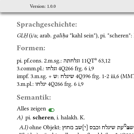
Version: 1.0.0
Sprachgeschichte:
GLḤ
 (i/a; 
arab.
galiḥa
 "kahl sein"), 
pi.
 "scheren": 
Formen:
a
pi.
pf.cons.
 2.
m.
sg.
: 
11QT
63
,
12
וגלחתה
3.
comm.
pl.
: 
4Q266
frg. 6 i
,
9
וגלחו
impf.
 3.
m.
sg.
 + 
: 
4Q396
frg. 1-2 iii
,
6
 (
MM
שיגלח
ש
3.
m.
pl.
: 
4Q266
frg. 6 i
,
9
יגלחו
Semantik:
Alles zeigen
A)
pi.
scheren
, 
i.
halakh.
K.
מ
A.I)
ohne Objekt
: 
ש
ב
עת
שיגלח
וכבס
[י]שב
מחוץ