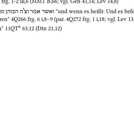
frg. 1-2 iii
,
6
 (
MMT
B
,
66
; 
vgl.
Gen
41
,
14
; 
Lev
14
,
8
)
ו
 "und wenn es heißt: Und es befe
ואשר
אמר
וצ
ה
הכוהן
וג
ren" 
4Q266
frg. 6 i
,
8
–
9
 (
par.
4Q272
frg. 1 i
,
18
; 
vgl.
Lev
13
a
n" 
11QT
63
,
12
 (
Dtn
21
,
12
) 