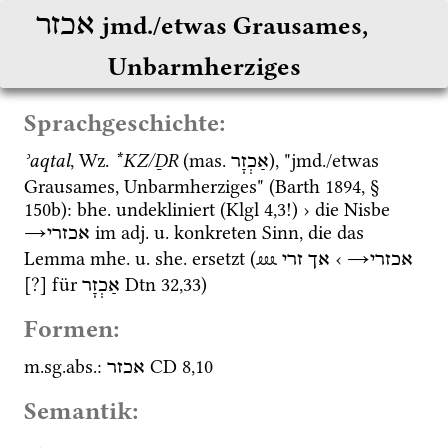
אכזר
jmd./etwas Grausames, 
Unbarmherziges
Sprachgeschichte:
ʾaqtal
, 
Wz.
*KZ/ḎR
 (
mas.
), "
jmd.
/etwas 
אַכְזָר
Grausames, Unbarmherziges" (
Barth 1894
, § 
150b): 
bhe.
 undekliniert (
Klgl
4
,
3
!) › die Nisbe 
→
 im 
adj.
u.
 konkreten Sinn, die das 
אכזרי
Lemma 
mhe.
u.
she.
 ersetzt (
⅏
 ‹ 
→
אכזרי
אך זרי
[?] für 
Dtn
32
,
33
)
אַכְזָר
Formen:
m.
sg.
abs.
: 
CD
8
,
10
אכזר
Semantik: