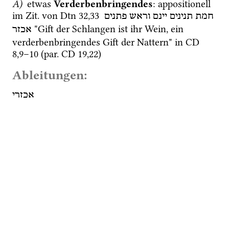
A)
 etwas
 Verderbenbringendes
: appositionell 
im 
Zit.
 von 
Dtn
32
,
33
חמת
תנינים
יינם
וראש
פתנים
 "Gift der Schlangen ist ihr Wein, ein 
אכזר
verderbenbringendes Gift der Nattern" in 
CD
8
,
9
–
10
 (
par.
CD
19
,
22
) 
Ableitungen:
אכזרי