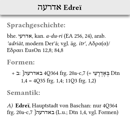
אדרעה
Edreï
Sprachgeschichte:
bhe.
, 
kan.
a-du-ri
 (
EA 256, 24)
, 
arab.
אדרעי
ʾadriāt
, modern Derʿā; 
vgl.
äg.
ỉtrʿ
, Αδρα(α)/
Εδραει 
EusOn 12,8; 84,8
Formen:
+ 
: 
4Q364
frg. 20a-c
,
7
 (= 
Dtn
בְּאֶדְרֶעִי
באדרעה[
ב
1
,
4
 = 
4Q35
frg. 1
,
4
; 
11Q3
frg. 1
,
2
)
Semantik:
A)
Edreï
, Hauptstadt von Baschan
: nur 
4Q364
frg. 20a-c
,
7
 (
L.u.
; 
Dtn
1
,
4
, 
vgl.
 Formen)
באדרעה[