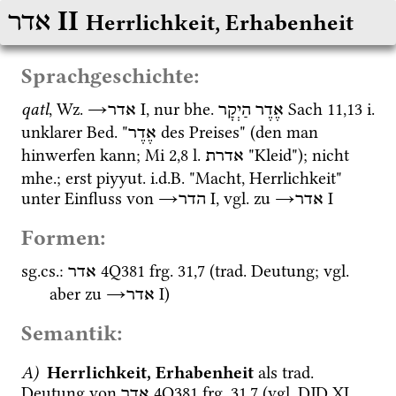
‎ II
אדר
Herrlichkeit, Erhabenheit
Sprachgeschichte:
qatl
, 
Wz.
→
‎ I
, nur 
bhe.
Sach
11
,
13
i.
אֶדֶר
הַיְקָר
אדר
unklarer 
Bed.
 "
 des Preises" (den man 
אֶדֶר
hinwerfen kann; 
Mi
2
,
8
l.
 "Kleid"); nicht 
אדרת
mhe.
; erst 
piyyut.
i.d.B.
 "Macht, Herrlichkeit" 
unter Einfluss von 
→
‎ I
, 
vgl.
 zu 
→
‎ I
אדר
הדר
Formen:
sg.
cs.
: 
4Q381
frg. 31
,
7
 (
trad.
 Deutung; 
vgl.
אדר
aber zu 
→
‎ I
)
אדר
Semantik:
A)
 Herrlichkeit, Erhabenheit
 als 
trad.
Deutung von 
4Q381
frg. 31
,
7
 (
vgl.
DJD XI
, 
אדר