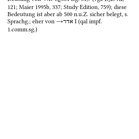
121; 
Maier 1995b
, 337; 
Study Edition
, 759); diese 
Bedeutung ist aber ab 500 
n.u.Z.
 sicher belegt, 
s.
Sprachg.
; eher von 
→
‎ I
 (
qal
impf.
אדר
1.
comm.
sg.
) 