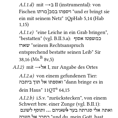
A.I.1.d)
 mit 
→
‎ II
 (instrumental)
: von 
ב
Fischen 
 "und er bringt sie 
ויספהו
במכ[מרתו
ein mit seinem Netz" 
1QpHab
5
,
14
 (
Hab
1
,
15
) 
A.I.1.e)
 "eine Leiche in ein Grab bringen", 
"bestatten" (
vgl.
 B.II.3.a)
: 
כמשפטו
אסוף
 "seinem Rechtsanspruch 
שארו
entsprechend bestatte seinen Leib" 
Sir
B
38
,
16
 (
Ms.
8v
,
5
)
A.I.2)
 mit 
→
‎ I
, zur Angabe des Ortes
אל
A.I.2.a)
 von einem gefundenen Tier
: 
 "dann bringe es in 
ואספתו
אל
תוך
ביתכה
a
dein Haus" 
11QT
64
,
15
A.I.2.b)
i.S.v.
 "zurückstecken", von einem 
Schwert 
bzw.
 einer Zunge (
vgl.
 B.II.1)
: 
לשונם
ותוסף
 ... 
ניהם
ו
ש
ל
בעד
סגרתה
אלי
ואתה
 "und du, mein Gott, hast 
כחרב
אל
תערה