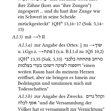
ihre Zähne (
korr.
 aus "ihre Zungen") 
zugesperrt ... und du hast ihre Zunge wie 
ein Schwert in seine Scheide 
a
zurückgesteckt" 
1QH
13
,
16
–
17
 (
Suk.
5
,
14
–
15
)
A.I.3)
 mit 
→
‎ II
ל
A.I.3.a)
 zur Angabe des Ortes
: 
||
 zu 
→
שוך
u.
i.Ggs.z.
→
‎ I
 (
s.u.
 B.I.1.d zu 
1QS
10
,
2
) 
פתח
a
1QH
13
,
35
 (
Suk.
5
,
33
)
מרחב
פתחתה
בלבבי
 "einen 
ויוספוה
לצוקה
וישוכו
בעדי
בצלמות
weiten Raum hast du meinem Herzen 
eröffnet, aber sie bringen es hinein zur 
Bedrängnis und umzäunen mich mit 
Todesschatten" 
A.I.3.b)
 zur Angabe des Zwecks
: 
וקהל
גויים
 "und die Versammlung der 
אסף
לכלה
Völker hat er versammelt zur Vernichtung" 