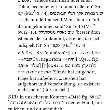
 "erhebe dich nicht über einen 
נאספים
Toten, bedenke: wir kommen alle um" 
Sir
A
8
,
7
 (
Ms.
3r
,
14
)
; 
שש
מאות
אלף
רגלי
הנאספים
"sechshunderttausend Menschen zu Fuß, 
A
die umgekommen sind" 
Sir
16
,
10
 (
Ms.
6v
,
12
–
13
)
; 
 "besser dran 
טוב
נאסף
ממסתולל
ist einer, der umkommt, als einer, der sich 
B
aufspielt (?)" 
Sir
40
,
28
 (
Ms.
10v
,
3
)
B.II.3.c)
i.S.v.
 "aufhören"
: 
||
 zu 
→
‎ I
, zu 
כלה
→
‎ I
u.
 negiertem 
→
‎ I
4Q431
frg. 
היה
שבת
2
,
5
–
6
[עולה
נאספ[ה]
 ... 
נגע
שבת
עוון
כלה
 "Sünde hat aufgehört, 
ואשמה
לוא
ת]היה
Plage hat aufgehört, ... Bosheit hat 
aufgehört und Verschuldung, sie existiert 
nicht mehr" (
Erg.
unsich.
)
B.III)
 in unsicherem Kontext
: 
4Q418
frg. 88 ii
,
7
 "in deiner Hand, um 
בידכה
לחיות
ונאספתה
ביגונ[
zu leben; und du wirst dich 