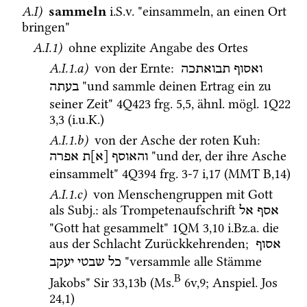
A.I)
sammeln
i.S.v.
 "einsammeln, an einen Ort 
bringen"
A.I.1)
 ohne explizite Angabe des Ortes 
A.I.1.a)
 von der Ernte
: 
ואסוף
תבואתכה
 "und sammle deinen Ertrag ein zu 
בעתה
seiner Zeit" 
4Q423
frg. 5
,
5
, 
ähnl.
mögl.
1Q22
3
,
3
 (
i.u.K.
)
A.I.1.b)
 von der Asche der roten Kuh
: 
 "und der, der ihre Asche 
והאוסף
[א]ת
אפרה
einsammelt" 
4Q394
frg. 3-7 i
,
17
 (
MMT
B
,
14
)
A.I.1.c)
 von Menschengruppen mit Gott 
als 
Subj.
: als Trompetenaufschrift 
אסף
אל
"Gott hat gesammelt" 
1QM
3
,
10
i.Bz.a.
 die 
aus der Schlacht Zurückkehrenden; 
אסוף
 "versammle alle Stämme 
כל
שבטי
יעקב
B
Jakobs" 
Sir
33
,
13b
 (
Ms.
6v
,
9
; 
Anspiel.
Jos
24
,
1
) 