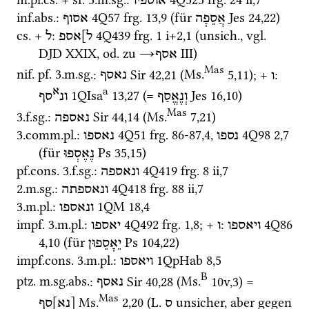
אוספיו
inf.
abs.
: 
4Q57
frg. 13
,
9
 (für 
Jes
24
,
22
)
אֲסֵפָה
אסוף
cs.
 + 
: 
4Q439
frg. 1 i+2
,
1
 (
unsich.
, 
vgl.
ל]אספ
ל
DJD XXIX
, 
od.
 zu 
→
‎ III
)
אסף
Mas
nif.
pf.
 3.
m.
sg.
: 
Sir
42
,
21
 (
Ms.
5
,
11
)
; + 
: 
ו
נאסף
a
א
1QIsa
13
,
27
 (= 
Jes
16
,
10
)
וְנֶאֱסַף
ונ
סף
Mas
3.
f.
sg.
: 
Sir
44
,
14
 (
Ms.
7
,
21
)
נאספה
3.
comm.
pl.
: 
4Q51
frg. 86-87
,
4
, 
4Q98
2
,
7
נספו
נאספו
(für 
Ps
35
,
15
)
נֶאֶסְפוּ
pf.cons.
 3.
f.
sg.
: 
4Q419
frg. 8 ii
,
7
ונאספה
2.
m.
sg.
: 
4Q418
frg. 88 ii
,
7
ונאספתה
3.
m.
pl.
: 
1QM
18
,
4
ונאספו
impf.
 3.
m.
pl.
: 
4Q492
frg. 1
,
8
; + 
: 
4Q86
ויאספו
ו
יאספו
4
,
10
 (für 
Ps
104
,
22
)
יֵאָסֵפוּן
impf.cons.
 3.
m.
pl.
: 
1QpHab
8
,
5
ויאספו
B
ptz.
m.
sg.
abs.
: 
Sir
40
,
28
 (
Ms.
10v
,
3
)
 = 
נאסף
Mas
Ms.
2
,
20
 (
L.
 unsicher, aber gegen 
ס
[נא]סף