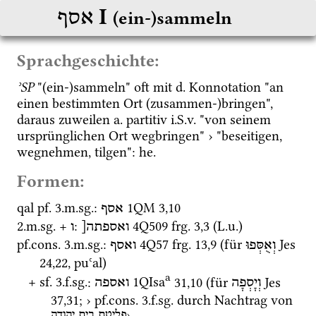
‎ I
אסף
(ein-)sammeln
Sprachgeschichte:
ʾSP
 "(ein-)sammeln" oft mit 
d.
 Konnotation "an 
einen bestimmten Ort (zusammen-)bringen", 
daraus zuweilen 
a.
 partitiv 
i.S.v.
 "von seinem 
ursprünglichen Ort wegbringen" › "beseitigen, 
wegnehmen, tilgen": 
he.
Formen:
qal
pf.
 3.
m.
sg.
: 
1QM
3
,
10
אסף
2.
m.
sg.
 + 
: 
4Q509
frg. 3
,
3
 (
L.u.
)
ואספתה[
ו
pf.cons.
 3.
m.
sg.
: 
4Q57
frg. 13
,
9
 (für 
Jes
וְאֻסְּפוּ
ואסף
24
,
22
, 
puʿal
)
a
+ 
sf.
 3.
f.
sg.
: 
1QIsa
31
,
10
 (für 
Jes
וְיָסְפָה
ואספה
37
,
31
; › 
pf.cons.
 3.
f.
sg.
 durch Nachtrag von 
פליטת
בית
יהודה