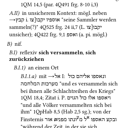
1QM
14
,
5
 (
par.
4Q491
frg. 8-10 i
,
3
)
A.II)
 in unsicherem Kontext
: 
mögl.
 neben 
→
i.
 "seine Sammler werden 
אוספיו
יקבו[צו
קבץ
sammeln(?)" 
4Q525
frg. 24 ii
,
7
 (
L.
יקבו[צו
unsicher); 
4Q422
frg. 9
,
1
 (
a.
pi.
mögl.
) 
ואספ
B)
nif.
B.I)
 reflexiv 
sich versammeln
, 
sich 
zurückziehen
B.I.1)
 an einem Ort 
B.I.1.a)
 mit 
→
‎ I
: 
ונאספו
אליהם
כול
אל
 "und es versammeln sich 
מערכות
המלחמה
bei ihnen alle Schlachtreihen des Kriegs" 
1QM
18
,
4
; Zitat 
i.
P.
ויאספו
אלו
כול
הגוים
"und alle Völker versammelten sich bei 
ihm" 
1QpHab
8
,
5
 (
Hab
2
,
5
sg.
); von der 
א
ע
Finsternis 
ובקצ
האספו
ל
מ
ונתו
מפני
ת
אור
"während der Zeit, in der sie sich 