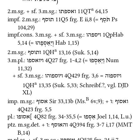
) 
a
2.
m.
sg.
 + 
sf.
 3.
m.
sg.
: 
11QT
64
,
15
ואספתו
impf.
 2.
m.
sg.
: 
11Q5
frg. E ii
,
8
 (= 
Ps
תֹּסֵף
תוסף
104
,
29
)
impf.cons.
 3.
m.
sg.
 + 
sf.
 3.
m.
sg.
: 
1QpHab
ויספהו
5
,
14
 (= 
Hab
1
,
15
)
וְיַאַסְפֵהוּ
a
2.
m.
sg.
: 
1QH
13
,
16
 (
Suk.
5
,
14
)
ותוסף
3.
m.
pl.
: 
4Q27
frg. 1-4
,
2
 (= 
Num
וַיַּאַסְפוּ
ויואספו
11
,
32
)
+ 
sf.
 3.
m.
sg.
: 
4Q429
frg. 3
,
6
 = 
ויוספוה
ויוספוהו
a
1QH
13
,
35
 (
Suk.
5
,
33
; 
Schreibf.
?, 
vgl.
DJD
XL
) 
B
imp.
m.
sg.
: 
Sir
33
,
13b
 (
Ms.
6v
,
9
)
; + 
: 
ואסוף
ו
אסוף
4Q423
frg. 5
,
5
pl.
: 
4Q82
frg. 34-35
,
5
 (= 
Joel
1
,
14
, 
L.u.
)
אִסְפוּ
]אסופו
ptz.
m.
sg.
det.
 + 
: 
4Q394
frg. 3-7 i
,
17
 (
MMT
והאוסף
ו
B
,
14
)
m.
pl.
cs.
 + 
sf.
 3.
m.
sg.
: 
4Q525
frg. 24 ii
,
7