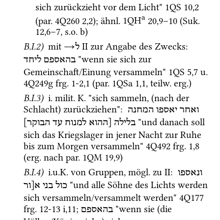
sich zurückzieht vor dem Licht" 
1QS
10
,
2
a
(
par.
4Q260
2
,
2
); 
ähnl.
1QH
20
,
9
–
10
 (
Suk.
12
,
6
–
7
, 
s.o.
 b)
B.I.2)
 mit 
→
‎ II
 zur Angabe des Zwecks
: 
ל
 "wenn sie sich zur 
בהאספם
ליחד
Gemeinschaft/Einung versammeln" 
1QS
5
,
7
u.
4Q249g
frg. 1-2
,
1
 (
par.
1QSa
1
,
1
, 
teilw.
erg.
)
B.I.3)
i.
milit.
K.
 "sich sammeln, (nach der 
Schlacht) zurückziehen"
: 
ואחר
יאספו
המחנה
 "und danach soll 
בלילה
[ההוא
למנוח
עד
הבוקר]
sich das Kriegslager in jener Nacht zur Ruhe 
bis zum Morgen versammeln" 
4Q492
frg. 1
,
8
(
erg.
 nach 
par.
1QM
19
,
9
) 
B.I.4)
i.u.K.
 von Gruppen, 
mögl.
 zu II
: 
ונאספו
 "und alle Söhne des Lichts werden 
כול
בני
א[ור
sich versammeln/versammelt werden" 
4Q177
frg. 12-13 i
,
11
; 
 "wenn sie (die 
בהאספם