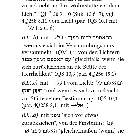
zurückzieht an ihre Wohnstätte vor dem 
a
Licht" 
1QH
20
,
9
–
10
 (
Suk.
12
,
6
–
7
)
, 
vgl.
4Q258
8
,
11
 vom Licht (
par.
1QS
10
,
1
 mit 
→
‎ I
, 
s.u.
 d) 
על
B.I.1.b)
 mit 
→
‎ II
: 
בהאספם
לבית
מועד
ל
"wenn sie sich im Versammlungshaus 
versammeln" 
1QM
3
,
4
; von den Lichtern 
 "gleichfalls, wenn sie 
עם
האספם
למעון
כבוד
sich zurückziehen an die Stätte der 
Herrlichkeit" 
1QS
10
,
3
 (
par.
4Q256
19
,
1
)
B.I.1.c)
 mit 
→
‎ I
 vom Licht
: 
ובהאספו
על
על
 "und wenn es sich zurückzieht 
מעון
חוקו
zur Stätte seiner Bestimmung" 
1QS
10
,
1
(
par.
4Q258
8
,
11
 mit 
→
‎ I
)
אל
B.I.1.d)
 mit 
 "sich vor etwas 
מפני
zurückziehen", von der Finsternis
: 
עם
 "gleichermaßen (wenn) sie 
האספו
מפני
אור