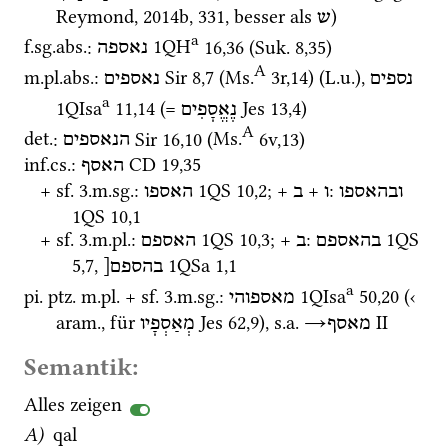
Reymond, 2014b
, 331, besser als 
) 
ש
a
f.
sg.
abs.
: 
1QH
16
,
36
 (
Suk.
8
,
35
)
נאספה
A
m.
pl.
abs.
: 
Sir
8
,
7
 (
Ms.
3r
,
14
)
 (
L.u.
), 
נספים
נאספים
a
1QIsa
11
,
14
 (= 
Jes
13
,
4
)
נֶאֱסָפִים
A
det.
: 
Sir
16
,
10
 (
Ms.
6v
,
13
)
הנאספים
inf.
cs.
: 
CD
19
,
35
האסף
+ 
sf.
 3.
m.
sg.
: 
1QS
10
,
2
; + 
 + 
: 
ובהאספו
ו
ב
האספו
1QS
10
,
1
+ 
sf.
 3.
m.
pl.
: 
1QS
10
,
3
; + 
: 
1QS
בהאספם
ב
האספם
5
,
7
, 
1QSa
1
,
1
בהספם[
a
pi.
ptz.
m.
pl.
 + 
sf.
 3.
m.
sg.
: 
1QIsa
50
,
20
 (‹ 
מאספוהי
aram.
, für 
Jes
62
,
9
), 
s.a.
→
‎ II
מאסף
מְאַסְפָיו
Semantik:
Alles zeigen
A)
qal