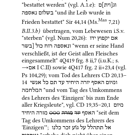
"bestattet werden" (
vgl.
 A.1.e)
: 
וג[וית]ם
 "und ihr Leib wurde in 
בשלום
נאספה
Mas
Frieden bestattet" 
Sir
44
,
14
 (
Ms.
7
,
21
)
B.II.3.b)
 übertragen, vom Lebewesen 
i.S.v.
"sterben" (
vgl.
Num
20
,
26
)
: 
אם
יקפוץ
ידו
 "wenn er seine Hand 
ונאספה
רוח
כול
[בשר
verschließt, ist der Geist allen Fleisches 
eingesammelt" 
4Q419
frg. 8 ii
,
7
 (
i.u.K.
; 
s.
→
‎ I
 C.II) sowie 
4Q417
frg. 2 ii+23
,
4
 (
vgl.
אם
Ps
104
,
29
); vom Tod des Lehrers 
CD
20
,
13
–
14
ומיום
האסף
יורה
היחיד
עד
תם
כל
אנשי
 "und vom Tag des Umkommens 
המלחמה
des Lehrers des 'Einzigen' bis zum Ende 
aller Kriegsleute", 
vgl.
CD
19
,
35
–
20
,
1
מיום
 "seit dem 
היחיד
מורה
○○○
מורה
יור
האסף
Tag des Umkommens des Lehrers des 
'Einzigen'"; 
אל
תתהלל
על
גוֿע
זכר
כלנו