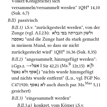
Völker/Königreiche) sich 
a
versammeln/versammelt werden" 
1QH
14
,
10
(
Suk.
6
,
7
)
B.II)
 passivisch
B.II.1)
i.S.v.
 "zurückgesteckt werden", von der 
Zunge (
vgl.
 A.I.2.b)
: 
ולשון
הגברתה
בפי
בלא
 "und die Zunge hast du stark gemacht 
נאספה
in meinem Mund, so dass sie nicht 
a
zurückgesteckt wird" 
1QH
16
,
36
 (
Suk.
8
,
35
)
B.II.2)
 "angesammelt, hinzugefügt werden"
: 
B
i.Ggs.z.
→
‎ I
Sir
42
,
21
 (
Ms.
12r
,
15
)
ל[א
אצל
 "nichts wurde hinzugefügt 
נ]אסף
ולא
נאצל
und nichts wurde entfernt" (
L.u.
, 
vgl.
FGP No. 
Mas
C471920
; 
 auch durch 
par.
Ms.
5
,
11
לא
נאסף
gesichert)
B.II.3)
 "eingesammelt werden"
B.II.3.a)
 konkret, vom Körper 
i.S.v.