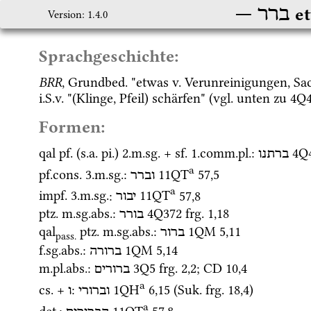
ברר
e
Version: 1.4.0
Sprachgeschichte:
BRR
, 
Grundbed.
 "etwas 
v.
 Verunreinigungen, S
i.S.v.
 "(Klinge, Pfeil) schärfen" (
vgl.
 unten zu 
4Q4
Formen:
qal
pf.
 (
s.a.
pi.
) 2.
m.
sg.
 + 
sf.
 1.
comm.
pl.
: 
4Q
ברתנו
a
pf.cons.
 3.
m.
sg.
: 
11QT
57
,
5
וברר
a
impf.
 3.
m.
sg.
: 
11QT
57
,
8
יבור
ptz.
m.
sg.
abs.
: 
4Q372
frg. 1
,
18
בורר
qal
ptz.
m.
sg.
abs.
: 
1QM
5
,
11
ברור
pass.
f.
sg.
abs.
: 
1QM
5
,
14
ברורה
m.
pl.
abs.
: 
3Q5
frg. 2
,
2
; 
CD
10
,
4
ברורים
a
cs.
 + 
: 
1QH
6
,
15
 (
Suk.
frg. 18
,
4
)
וברורי
ו
a