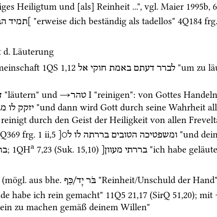
wiges Heiligtum und [als] Reinheit ...", 
vgl.
Maier 1995b
, 
 "erweise dich beständig als tadellos" 
4Q184
frg
]תמיד
הב
 
d.
 Läuterung
emeinschaft 
1QS
1
,
12
 "um zu lä
לברר
דעתם
באמת
חוקי
אל
 "läutern" und 
→
‎ I
 "reinigen"
: von Gottes Handeln
טהר
ז
 "und dann wird Gott durch seine Wahrheit all
יזקק
לו
מב
reinigt durch den Geist der Heiligkeit von allen Frevelt
4Q369
frg. 1 ii
,
5
 "und dei
ומשפטיכה
הטובים
בררתה
לו
ל○[
a
; 
1QH
7
,
23
 (
Suk.
15
,
10
)
 "ich habe geläut
בררתי
מעוון[
בר
 (
mögl.
 aus 
bhe.
 "Reinheit/Unschuld der Hand"
בֹּר יָד/כַּף
de habe ich rein gemacht" 
11Q5
21
,
17
 (
SirQ
51
,
20
)
; mit 
rein zu machen gemäß deinem Willen" 