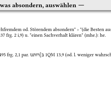
twas absondern, auswählen
achfremdem 
od.
 Störendem absondern" › "(die Besten aus
37
frg. 2 i
,
9
) 
u.
 "einen Sachverhalt klären" (
mhe.
): 
he.
495
frg. 2
,
1
par.
1QM
13
,
9
 (
od.
l.
 weniger 
wahrsch
ב]רותנו