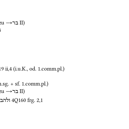
zu 
→
‎ II
)
בר
3
19 ii
,
4
 (
i.u.K.
, 
od.
 1.
comm.
pl.
)
.
sg.
 + 
sf.
 1.
comm.
pl.
)
zu 
→
‎ II
)
בר
4Q160
frg. 2
,
1
ולהב