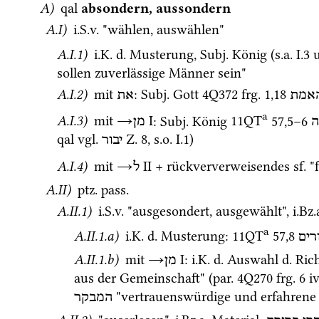
A)
qal
absondern, aussondern
A.I)
i.S.v.
 "wählen, auswählen"
A.I.1)
i.K.
d.
 Musterung, 
Subj.
 König (
s.a.
 I.3 
u
sollen zuverlässige Männer sein" 
A.I.2)
 mit 
: 
Subj.
 Gott 
4Q372
frg. 1
,
18
אמת
את
a
A.I.3)
 mit 
→
‎ I
: 
Subj.
 König 
11QT
57
,
5
–
6
מן
qal
vgl.
Z.
8
, 
s.o.
 I.1) 
יבור
A.I.4)
 mit 
→
‎ II
 + rückververweisendes 
sf.
 "
ל
A.II)
ptz.
pass.
A.II.1)
i.S.v.
 "ausgesondert, ausgewählt", 
i.Bz.
a
A.II.1.a)
i.K.
d.
 Musterung
: 
11QT
57
,
8
רים
A.II.1.b)
 mit 
→
‎ I
: 
i.K.
d.
 Auswahl 
d.
 Ric
מן
aus der Gemeinschaft" (
par.
4Q270
frg. 6 iv
 "vertrauenswürdige und erfahrene
המבקר