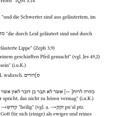
s Horn" 
1QM
5
,
14
 "und die Schwerter sind aus geläutertem, im 
ו
 "die durch Leid geläutert sind und durch 
מזו
eläuterte Lippe" (
Zeph
3
,
9
)
einem geschärften Pfeil gemacht" (
vgl.
Jes
49
,
2
)
sein" (
i.u.K.
) 
L
wahrsch.
ס]דורים
אשר
לאזן
דובר
כן
תבר
לא
אשר
--]
לרוח[
כזורה
Ohr spricht, das nicht zu hören vermag" (
i.u.K.
)
 
→
 "heilig" (
vgl.
a.
→
puʿal
ptz.
זקק
קדוש
Gott für sich (einige) als ewiges und reines 