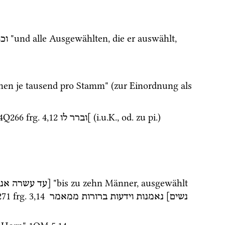
 "und alle Ausgewählten, die er auswählt, 
וכו
 "und er wählt sich aus ihnen je tausend pro Stamm" (zur Einordnung als 
4Q266
frg. 4
,
12
 (
i.u.K.
, 
od.
 zu 
pi.
) 
]וברר
לו
 "bis zu zehn Männer, ausgewählt 
[עד
עשרה
אנ]
271
frg. 3
,
14
נשים]
נאמנות
וידעות
ברורות
ממאמר