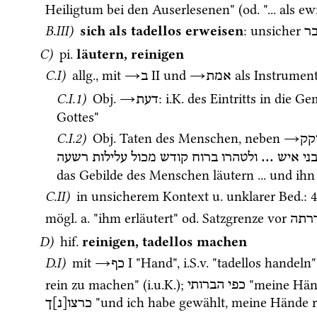
Heiligtum bei den Auserlesenen" (
od.
 "... als e
B.III)
sich als tadellos erweisen
: unsicher 
ר
C)
pi.
 läutern, reinigen
C.I)
allg.
, mit 
→
‎ II
 und 
→
 als Instrument
אמת
ב
C.I.1)
Obj.
→
: 
i.K.
 des Eintritts in die G
דעת
Gottes"
C.I.2)
Obj.
 Taten des Menschen, neben 
→
קק
רשעה
עלילות
מכול
קודש
ברוח
ולטהרו
 ... 
איש
ני
das Gebilde des Menschen läutern ... und ihn 
C.II)
 in unsicherem Kontext 
u.
 unklarer 
Bed.
: 
mögl.
a.
 "ihm erläutert" 
od.
 Satzgrenze vor 
רתה
D)
hif.
reinigen, tadellos machen
D.I)
 mit 
→
‎ I
 "Hand", 
i.S.v.
 "tadellos handeln"
כף
rein zu machen" (
i.u.K.
); 
 "meine Hän
כפי
הברותי
 "und ich habe gewählt, meine Hände 
כרצו[נ]ך