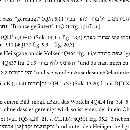
 "und der Griff des Schwertes ist auserlesene
ויד
הכידן
ק
.
pass.
 "gereinigt" 
1QM
5
,
11
הכידנים
ברזל
ברור
טהור
בכור
 "Bronze geläutert" 
11Q21
frg. 1
,
3
 (
L.u.
) 
נחוש
a
1QH
6
,
14
–
15
 (
Suk.
14
,
3
 + 
frg. 18
,
4
)
קקי
עוני
וברורי
מצרף
at
 9,11 (
4Q177
frg. 9
,
3
 + 
frg. 20
,
3
)
ge Heilsgabe an die Völker 
4Q464
frg. 3 i
,
9
 "g
שפה
ברורה
: 
4Q437
frg. 2 i
,
9
 "und du hast mich zu 
ותשימני
לחץ
ברור
 2
,
2
 "und sie werden Auserlesene/Geläuterte 
יהיו
ברורים
a
i.u.K.
); statt 
1QH
5
,
37
 (
Suk.
13
,
20
)
l.
 mit 
DJD X
וב]רורים
in einem Bild, 
mögl.
i.Bz.a.
 das Worfeln 
4Q424
frg. 3
,
4
–
5
ft, ohne dass es gereinigt wird, so ist einer, der in ein 
xt (
vgl.
1QS
4
,
20
–
21
, 
s.
 C.I.1.b)
: 
4Q511
frg. 35
,
2
–
3
 neben
 "und unter den Heiligen heiligt 
ובקדושים
יקדי[ש]
אלוהים