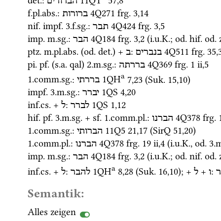
det.
: 
11QT
57
,
8
הברורים
f.
pl.
abs.
: 
4Q271
frg. 3
,
14
ברורות
nif.
impf.
 3.
f.
sg.
: 
4Q424
frg. 3
,
5
תבר
imp.
m.
sg.
: 
4Q184
frg. 3
,
2
 (
i.u.K.
; 
od.
hif.
od.
 
הבר
ptz.
m.
pl.
abs.
 (
od.
det.
) + 
: 
4Q511
frg. 35
,
בנברים
ב
pi.
pf.
 (
s.a.
qal
) 2.
m.
sg.
: 
4Q369
frg. 1 ii
,
5
בררתה
a
1.
comm.
sg.
: 
1QH
7
,
23
 (
Suk.
15
,
10
)
בררתי
impf.
 3.
m.
sg.
: 
1QS
4
,
20
יברר
inf.
cs.
 + 
: 
1QS
1
,
12
לברר
ל
hif.
pf.
 3.
m.
sg.
 + 
sf.
 1.
comm.
pl.
: 
4Q378
frg. 
הברנו
1.
comm.
sg.
: 
11Q5
21
,
17
 (
SirQ
51
,
20
)
הברותי
1.
comm.
pl.
: 
4Q378
frg. 19 ii
,
4
 (
i.u.K.
, 
od.
 3.
m
הברנו
imp.
m.
sg.
: 
4Q184
frg. 3
,
2
 (
i.u.K.
; 
od.
nif.
od.
 
הבר
a
inf.
cs.
 + 
: 
1QH
8
,
28
 (
Suk.
16
,
10
)
; + 
 + 
: 
ר
ו
ל
להבר
ל
Semantik:
Alles zeigen