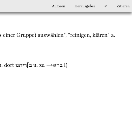
Autoren
Herausgeber
©
Zitieren
 einer Gruppe) auswählen", "reinigen, klären" 
a.
.
 dort 
u.
 zu 
→
‎ I
)
ברא
ב]ריתנו