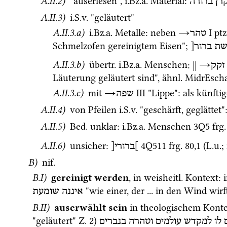
A.II.2)
 "auserlesen", 
i.Bz.a.
 Material
: 
רן
ברורה
A.II.3)
i.S.v.
 "geläutert"
A.II.3.a)
i.Bz.a.
 Metalle
: neben 
→
‎ I
ptz
טהר
Schmelzofen gereinigtem Eisen"; 
]ת
ברור[
A.II.3.b)
übertr.
i.Bz.a.
 Menschen
: 
||
→
זקק
Läuterung geläutert sind", 
ähnl.
MidrEsch
A.II.3.c)
 mit 
→
‎ III
 "Lippe"
: als künfti
שפה
A.II.4)
 von Pfeilen 
i.S.v.
 "geschärft, geglättet"
A.II.5)
Bed.
 unklar
: 
i.Bz.a.
 Menschen 
3Q5
frg.
A.II.6)
 unsicher
: 
4Q511
frg. 80
,
1
 (
L.u.
; 
]ברורי[
B)
nif.
B.I)
gereinigt werden
, in 
weisheitl.
 Kontext
: 
 "wie einer, der ... in den Wind wir
איננה
שומעת
B.II)
auserwählt sein
 in theologischem Konte
"geläutert" 
Z.
2
) 
לו
למקדש
עולמים
וטהרה
בנברים