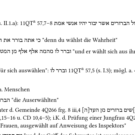
a
.
 II.1.a)
: 
11QT
57
,
7
–
8
ל
הברורים
אשר
יבור
יהיו
אנשי
אמת
 "denn du wählst die Wahrheit"
כי
אתה
בורר
את
ה
וברר
לו
מהמה
אלף
אלף
מן
המטה
a
für sich auswählen"
: 
11QT
57
,
5
 (
s.
 I.3); 
mögl.
a.
וברר
לו
a.
 Menschen
 "die Auserwählten"
הברו
hter 
d.
 Gemeinde 
4Q266
frg. 8 iii
,
4
שים
ברורים
מן
העד[ה]
,
15
–
16
u.
CD
10
,
4
–
5
); 
i.K.
d.
 Prüfung einer Jungfrau 
4Q
 Frauen, ausgewählt auf Anweisung des Inspektors"