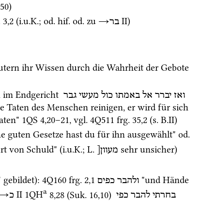
650) 
. 3
,
2
 (
i.u.K.
; 
od.
hif.
od.
 zu 
→
‎ II
) 
בר
utern ihr Wissen durch die Wahrheit der Gebote 
 im Endgericht 
ואז
יברר
אל
באמתו
כול
מעשי
גבר
e Taten des Menschen reinigen, er wird für sich 
aten" 
1QS
4
,
20
–
21
, 
vgl.
4Q511
frg. 35
,
2
 (
s.
 B.II)
ne guten Gesetze hast du für ihn ausgewählt" 
od.
ert von Schuld" (
i.u.K.
; 
L.
 sehr unsicher) 
מעוון[
 gebildet)
: 
4Q160
frg. 2
,
1
 "und Hände 
ולהבר
כפים
a
→
‎ II
1QH
8
,
28
 (
Suk.
16
,
10
)
בחרתי
להבר
כפי
כ