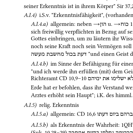
seiner Erkenntnis ist in ihrem Körper" 
Sir
37
,
A.I.4)
i.S.v.
 "Erkenntnisfähigkeit", (vorhande
A.I.4.a)
 allgemein
: neben 
→
u.
→
כוח
הון
sich freiwillig verpflichten in Bezug auf 
Gottes einbringen, um zu läutern ihr Wiss
noch seine Kraft noch sein Vermögen soll
 "und einen Geist 
דעת
בכול
מחשבת
מעשה
A.I.4.b)
 im Sinne der Befähigung für eine
"und ich werde ihn erfüllen (mit) dem Gei
Richteramt 
CD
10
,
9
–
10
א
ישלימו
את
ימיהם
Erde hat er befohlen, dass ihr Verstand wei
Arztes erhöht sein Haupt"; 
i.K.
 des 
himml.
A.I.5)
relig.
 Erkenntnis
A.I.5.a)
 allgemein
: 
CD
16
,
6
 רהם
ביום
דעתו
A.I.5.b)
 als Erkenntnis der Wahrheit
: 
1QH
(
Suk.
10
,
28
–
29
)