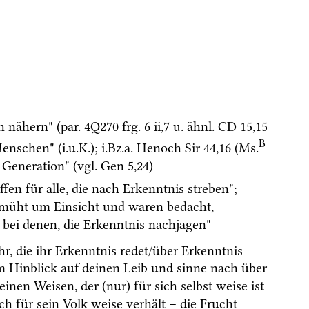
ch nähern" (
par.
4Q270
frg. 6 ii
,
7
u.
ähnl.
CD
15
,
15
B
Menschen" (
i.u.K.
); 
i.Bz.a.
 Henoch 
Sir
44
,
16
 (
Ms.
 Generation" (
vgl.
Gen
5
,
24
)
 "er hat Einsicht geschaffen für alle, die nach Erkenntnis streben"; 
emüht um Einsicht und waren bedacht, 
n bei denen, die Erkenntnis nachjagen"
hr, die ihr Erkenntnis redet/über Erkenntnis 
m Hinblick auf deinen Leib und sinne nach über 
einen Weisen, der (nur) für sich selbst weise ist 
ch für sein Volk weise verhält – die Frucht 