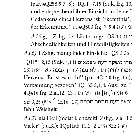
a
(
par.
4Q258
9
,
7
–
8
); 
1QH
7
,
15
 (
Suk.
frg. 10
und entsprechend ihrer Einsicht in deine H
Gedankens eines Herzens ist Erkenntnis";
der Erkenntnis..." 
u.
4Q503
frg. 7-9
,
4
י
דעת
A.I.5.g)
i.Zshg.
 der Läuterung
: 
1QS
10
,
24
י
Abscheulichkeiten und Hinterlistigkeiten
A.I.6)
i.Zshg.
 mangelnder Einsicht
: 
1QS
2
,
26
a
1QH
12
,
12
 (
Suk.
4
,
11
)
ורו
משקה
דעת
מצמאים
18
)
אמרו
לחזון
דעת
לא
נכון
ולדרך
לבכה
לא
היאה
Herzens: 'Er ist es nicht'" (
par.
4Q430
frg. 1
,
6
);
Verbannung gezogen" 
4Q162
2
,
4
; 
i.
Ausl.
 zu 
P
4Q416
frg. 2 iii
,
12
–
13
רש
אני
ול[וא]
אדרוש
דעת
A
Sir
3
,
25
 (
Ms.
1r
,
16
–
17
)
ובאין
דעת
תחסר
חכמה
fehlt Weisheit" 
A.I.7)
 als Heil (meist 
i.
endzeitl.
Zshg.
; 
s.a.
 II.
Vieler" (
i.u.K.
); 
1QpHab
11
,
1
–
2
הדעת
כמי
היים