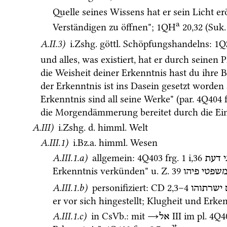
Quelle seines Wissens hat er sein Licht erö
a
Verständigen zu öffnen"; 
1QH
20
,
32
 (
Suk.
A.II.3)
i.Zshg.
göttl.
 Schöpfungshandelns
: 
1Q
und alles, was existiert, hat er durch seinen 
die Weisheit deiner Erkenntnis hast du ihre B
der Erkenntnis ist ins Dasein gesetzt worden 
Erkenntnis sind all seine Werke" (
par.
4Q404
die Morgendämmerung bereitet durch die Ein
A.III)
i.Zshg.
d.
himml.
 Welt 
A.III.1)
i.Bz.a.
himml.
 Wesen 
A.III.1.a)
 allgemein
: 
4Q403
frg. 1 i
,
36
י
דעת
Erkenntnis verkünden" 
u.
Z.
39
שפטי
פיהו
A.III.1.b)
 personifiziert
: 
CD
2
,
3
–
4
ישרתוהו
er vor sich hingestellt; Klugheit und Erken
A.III.1.c)
 in 
CsVb.
: 
mit
→
‎ III
 im 
pl.
4Q4
אל