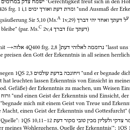
 "Gerechtigkeit freut sich in den Hö
ישמח
צדק
במרומים
426
frg. 1 i
,
1
 "und Ausmaß der Erken
ומדת
דעת
ואורך
ימים
A
ע
gsäußerung 
Sir
5
,
10
 (
Ms.
1v
,
29
)
ל
דעתך
ואחד
יהי
דברך
C
bleibe" (
par.
Ms.
2v
,
4
 für 
)
דעתך
דברך
it
→
4Q400
frg. 2
,
8
 "lasst uns
נרוממה
לאלוהי
דעת[
אלוה
ie preisen den Gott der Erkenntnis in all seinen herrlich
rsegen 
1QS
2
,
3
 "und er begnade dic
ויחונכה
בדעת
עולמים
t hat leuchten lassen Erkenntnis von Einsicht in mein
od.
 Gefäße) der Erkenntnis zu machen, um Weisen Eins
 "und einen Geist der Erkenntnis und Einsicht, der
ורוח
 "begnade mich mit einem Geist von Treue und Erkennt
ge Macht, einen Geist der Erkenntnis und Gottesfurcht" 
"Quelle"
: 
1QS
10
,
11
–
12
ר
צדקי
ולעליון
מכין
טובי
מקור
דעת
er meines Wohlergehens, Quelle der Erkenntnis'"; 
1QS