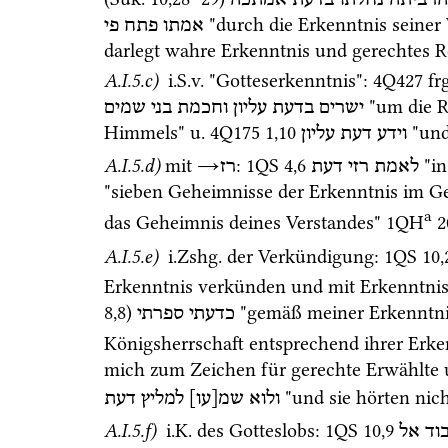
הרביתה
נחלתו
בדעת
אמתכה
 "durch die Erkenntnis seiner
אמתו
פתח
פי
darlegt wahre Erkenntnis und gerechtes 
A.I.5.c)
i.S.v.
 "Gotteserkenntnis"
: 
4Q427
frg
 "um die 
ישרים
בדעת
עליון
וחכמת
בני
שמים
Himmels" 
u.
4Q175
1
,
10
 "und
וידע
דעת
עליון
A.I.5.d)
mit
→
: 
1QS
4
,
6
 "i
לאמת
רזי
דעת
רז
"sieben Geheimnisse der Erkenntnis im G
a
das Geheimnis deines Verstandes" 
1QH
2
A.I.5.e)
i.Zshg.
 der Verkündigung
: 
1QS
10
,
Erkenntnis verkünden und mit Erkenntniskl
8
,
8
)
 "gemäß meiner Erkenntni
כדעתי
ספרתי
Königsherrschaft entsprechend ihrer Erken
mich zum Zeichen für gerechte Erwählte u
 "und sie hörten nich
ולוא
שמ[עו]
למליץ
דעת
A.I.5.f)
i.K.
 des Gotteslobs
: 
1QS
10
,
9
וד
אל