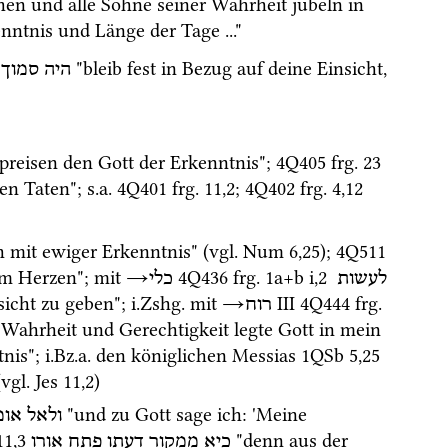
hen und alle Söhne seiner Wahrheit jubeln in 
ntnis und Länge der Tage ..."
 "bleib fest in Bezug auf deine Einsicht, 
היה
סמוך
 preisen den Gott der Erkenntnis"; 
4Q405
frg. 23 
en Taten"; 
s.a.
4Q401
frg. 11
,
2
; 
4Q402
frg. 4
,
12
h mit ewiger Erkenntnis" (
vgl.
Num
6
,
25
); 
4Q511
em Herzen"; 
mit
→
4Q436
frg. 1a+b i
,
2
לעשות
כלי
icht zu geben"; 
i.Zshg.
 mit 
→
‎ III
4Q444
frg. 
רוח
 Wahrheit und Gerechtigkeit legte Gott in mein 
nis"; 
i.Bz.a.
 den königlichen Messias 
1QSb
5
,
25
(
vgl.
Jes
11
,
2
) 
 "und zu Gott sage ich: 'Meine 
ולאל
אומ
11
,
3
 "denn aus der 
כיא
ממקור
דעתו
פתח
אורו