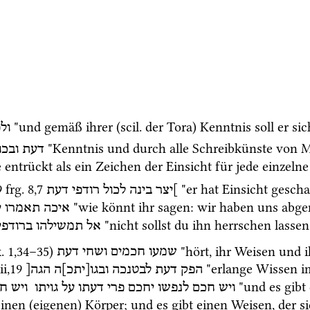
 "und gemäß ihrer (
scil.
 der Tora) Kenntnis soll er si
ולפ
 "Kenntnis und durch alle Schreibkünste von 
דעת
ובכו
 entrückt als ein Zeichen der Einsicht für jede einzelne
9
frg. 8
,
7
]יצר
בינה
לכול
רודפי
דעת
 "wie könnt ihr sagen: wir haben uns abg
איכה
תאמרו
י
 "nicht sollst du ihn herrschen lasse
אל
תמשילהו
ברודפי
.
1
,
34
–
35
)
 "hört, ihr Weisen und i
שמעו
חכמים
ושחי
דעת
ii
,
19
 "erlange Wissen i
הפק
דעת
לבטנכה
ובגו[יתכ]ה
הגה[
 "und es gibt 
ויש
חכם
לנפשו
יחכם
פרי
דעתו
על
גויתו
ויש
ח
einen (eigenen) Körper; und es gibt einen Weisen, der si