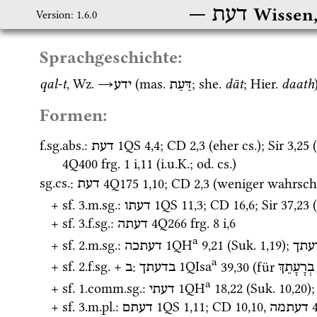
דעת
Wissen,
Version: 1.6.0
Sprachgeschichte:
qal-t
, 
Wz.
→
 (
mas.
; 
she.
dāt
; 
Hier.
daath
דַּעַת
ידע
Formen:
f.
sg.
abs.
: 
1QS
4
,
4
; 
CD
2
,
3
 (eher 
cs.
)
; 
Sir
3
,
25
 (
דעת
4Q400
frg. 1 i
,
11
 (
i.u.K.
; 
od.
cs.
)
sg.
cs.
: 
4Q175
1
,
10
; 
CD
2
,
3
 (weniger 
wahrsch
דעת
+ 
sf.
 3.
m.
sg.
: 
1QS
11
,
3
; 
CD
16
,
6
; 
Sir
37
,
23
 (
דעתו
+ 
sf.
 3.
f.
sg.
: 
4Q266
frg. 8 i
,
6
דעתה
a
+ 
sf.
 2.
m.
sg.
: 
1QH
9
,
21
 (
Suk.
1
,
19
)
; 
עתך
דעתכה
a
+ 
sf.
 2.
f.
sg.
 + 
: 
1QIsa
39
,
30
 (für 
בְרָעָתֵךְ
בדעתך
ב
a
+ 
sf.
 1.
comm.
sg.
: 
1QH
18
,
22
 (
Suk.
10
,
20
)
;
דעתי
+ 
sf.
 3.
m.
pl.
: 
1QS
1
,
11
; 
CD
10
,
10
, 
דעתמה
דעתם