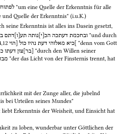
 "um eine Quelle der Erkenntnis für alle 
לפתוח
und Quelle der Erkenntnis" (
i.u.K.
) 
h seine Erkenntnis ist alles ins Dasein gesetzt, 
 "und durch 
ובחכמת
דעתכה
הכ[י]נותה
תע[ו]דתם
ב
4
,
12
 "denn vom Gott 
]כיא
מאלוהי
דעת
נהיו
כול
[הוי
 "durch den Willen seiner 
[בר]צון
דעתו
כו
 "der das Licht von der Finsternis trennt, hat 
מבד
lichkeit mit der Zunge aller, die jubelnd 
is bei Urteilen seines Mundes"
t liebt Erkenntnis der Weisheit, und Einsicht hat 
hkeit zu loben, wunderbar unter Göttlichen der 