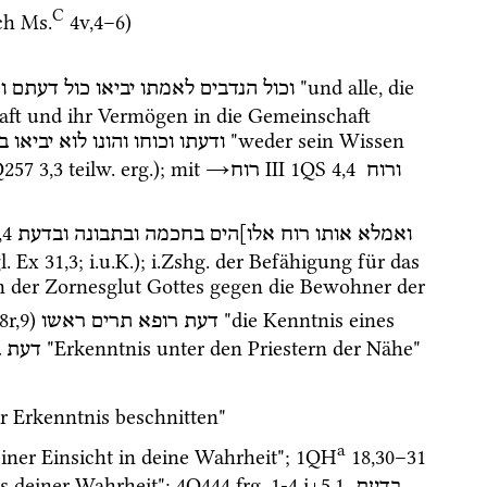
C
ch 
Ms.
4v
,
4
–
6
) 
 "und alle, die 
וכול
הנדבים
לאמתו
יביאו
כול
דעתם
ו
Kraft und ihr Vermögen in die Gemeinschaft 
 "weder sein Wissen 
ודעתו
וכוחו
והונו
לוא
יביאו
ב
Q257
3
,
3
teilw.
erg.
); 
mit
→
‎ III
1QS
4
,
4
ורוח
רוח
,
4
ואמלא
אותו
רוח
אלו]הים
בחכמה
ובתבונה
ובדעת
l.
Ex
31
,
3
; 
i.u.K.
); 
i.Zshg.
 der Befähigung für das 
n der Zornesglut Gottes gegen die Bewohner der 
8r
,
9
)
 "die Kenntnis eines 
דעת
רופא
תרים
ראשו
 "Erkenntnis unter den Priestern der Nähe" 
דעת
ב
r Erkenntnis beschnitten" 
a
ner Einsicht in deine Wahrheit"; 
1QH
18
,
30
–
31
s deiner Wahrheit"; 
4Q444
frg. 1-4 i+5
,
1