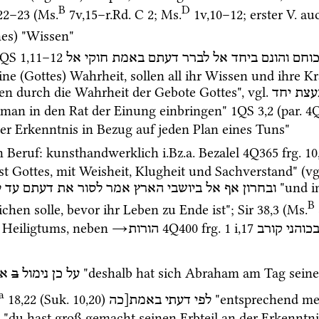
B
D
22
–
23
 (
Ms.
7v
,
15
–
r.Rd. C 2
; 
Ms.
1v
,
10
–
12
; erster 
V.
 au
nes) "Wissen"
1QS
1
,
11
–
12
כוחם
והונם
ביחד
אל
לברר
דעתם
באמת
חוקי
אל
seine (Gottes) Wahrheit, sollen all ihr Wissen und ihre 
en durch die Wahrheit der Gebote Gottes", 
vgl.
עצת
יחד
 man in den Rat der Einung einbringen" 
1QS
3
,
2
 (
par.
4
der Erkenntnis in Bezug auf jeden Plan eines Tuns" 
n Beruf
: kunsthandwerklich 
i.Bz.a.
 Bezalel 
4Q365
frg. 10
st Gottes, mit Weisheit, Klugheit und Sachverstand" (
vg
 "und i
ובחרון
אף
אל
ביושבי
הארץ
אמר
לסור
את
דעתם
עד
ל
B
chen solle, bevor ihr Leben zu Ende ist"; 
Sir
38
,
3
 (
Ms.
 Heiligtums, neben 
→
4Q400
frg. 1 i
,
17
כוהני
קורב
הורות
 "deshalb hat sich Abraham am Tag seine
על
כן
נימול
ב
אב
a
18
,
22
 (
Suk.
10
,
20
)
 "entsprechend mei
לפי
דעתי
באמת[כה
 "du hast groß gemacht seinen Erbteil an der Erkenntni