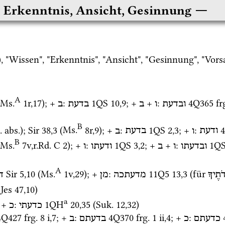
 Erkenntnis, Ansicht, Gesinnung
), "Wissen", "Erkenntnis", "Ansicht", "Gesinnung", "Vorsa
A
Ms.
1r
,
17
)
; + 
: 
1QS
10
,
9
; + 
 + 
: 
4Q365
fr
ובדעת
ו
ב
בדעת
ב
B
.
abs.
)
; 
Sir
38
,
3
 (
Ms.
8r
,
9
)
; + 
: 
1QS
2
,
3
; + 
: 
ודעת
ו
בדעת
ב
B
Ms.
7v
,
r.Rd. C 2
)
; + 
: 
1QS
3
,
2
; + 
 + 
: 
1Q
ובדעתו
ו
ב
ודעתו
ו
A
Sir
5
,
10
 (
Ms.
1v
,
29
)
; + 
: 
11Q5
13
,
3
 (für 
ֹתֶיךָ
מדעתכה
מן
ד
Jes
47
,
10
)
a
 + 
: 
1QH
20
,
35
 (
Suk.
12
,
32
)
כדעתי
כ
4Q427
frg. 8 i
,
7
; + 
: 
4Q370
frg. 1 ii
,
4
; + 
: 
כדעתם
כ
בדעתם
ב