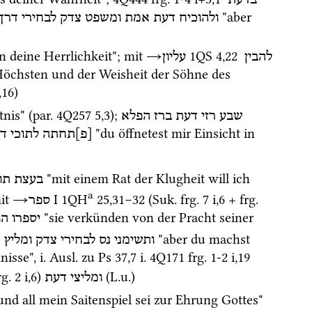
בדעת
 "aber 
ולהוכיח
דעת
אמת
ומשפט
צדק
לבחירי
דרך
n deine Herrlichkeit"; 
mit
→
1QS
4
,
22
להבין
עליון
Höchsten und der Weisheit der Söhne des 
,
16
)
nis" (
par.
4Q257
5
,
3
); 
שבע
רזי
דעת
ברז
הפלא
 "du öffnetest mir Einsicht in 
[פ]תחתה
לתוכי
ד
 "mit einem Rat der Klugheit will ich 
בעצת
תו
a
it 
→
‎ I
1QH
25
,
31
–
32
 (
Suk.
frg. 7 i
,
6
 + 
frg. 
ספר
 "sie verkünden von der Pracht seiner 
יספרו
הו
 "aber du machst 
ותשימני
נס
לבחירי
צדק
ומליץ
ד
isse", 
i.
Ausl.
 zu 
Ps
37
,
7
i.
4Q171
frg. 1-2 i
,
19
rg. 2 i
,
6
)
 (
L.u.
) 
ומליצי
דעת
 und all mein Saitenspiel sei zur Ehrung Gottes" 