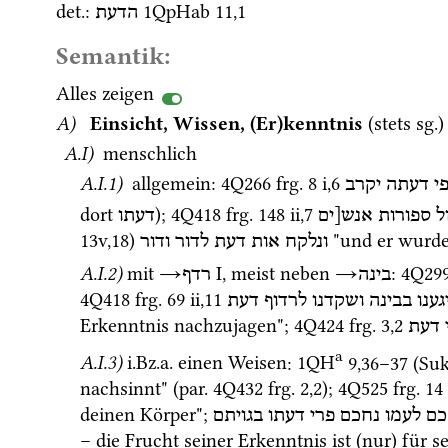
det.
: 
1QpHab
11
,
1
הדעת
Semantik:
Alles zeigen
A)
 Einsicht, Wissen, (Er)kenntnis
 (stets 
sg.
)
A.I)
 menschlich 
A.I.1)
 allgemein
: 
4Q266
frg. 8 i
,
6
י
דעתה
יקרב
dort 
); 
4Q418
frg. 148 ii
,
7
ל
ספורות
אנש[ים
דעתו
13v
,
18
)
 "und er wurde
ונלקח
אות
דעת
לדור
ודור
A.I.2)
mit 
→
‎ I
, meist neben 
→
: 
4Q29
בינה
רדף
4Q418
frg. 69 ii
,
11
גענו
בבינה
ושקדנו
לרדוף
דעת
Erkenntnis nachzujagen"; 
4Q424
frg. 3
,
2
דעת
a
A.I.3)
i.Bz.a.
 einen Weisen
: 
1QH
9
,
36
–
37
 (
Suk
nachsinnt" (
par.
4Q432
frg. 2
,
2
); 
4Q525
frg. 14 
deinen Körper"; 
כם
לעמו
נחכם
פרי
דעתו
בגויתם
– die Frucht seiner Erkenntnis ist (nur) für s