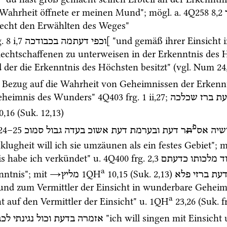
 Wahrheit öffnete er meinen Mund"; 
mögl.
a.
4Q258
8
,
2
Recht den Erwählten des Weges" 
. 8 i
,
7
 "und gemäß ihrer Einsicht i
]וכפי
דעתמה
בכבודכה
Rechtschaffenen zu unterweisen in der Erkenntnis des 
 der die Erkenntnis des Höchsten besitzt" (
vgl.
Num
24
n Bezug auf die Wahrheit von Geheimnissen der Erkennt
eheimnis des Wunders" 
4Q403
frg. 1 ii
,
27
; 
עת
ברז
שכלכה
0
,
16
 (
Suk.
12
,
13
)
פ
24
–
25
שיה
אס
ת
ר
דעת
ובערמת
דעת
אשוכ
בעדה
גבול
סמוכ
ugheit will ich sie umzäunen als ein festes Gebiet"; m
s habe ich verkündet" 
u.
4Q400
frg. 2
,
3
ד
מלכותו
כדעתם
a
ntnis"; 
mit
→
1QH
10
,
15
 (
Suk.
2
,
13
)
עת
ברזי
פלא
מליץ
nd zum Vermittler der Einsicht in wunderbare Geheimn
a
t auf den Vermittler der Einsicht" 
u.
1QH
23
,
26
 (
Suk.
f
 "ich will singen mit Einsicht
אזמרה
בדעת
וכול
נגינתי
לכב