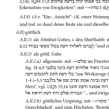
2
,
14
); 
1QM
17
,
8
וכול
בני
אמתו
יגילו
בדעת
עולמים
Erkenntnis von Ewigkeiten"; 
mit
→
‎ I
4Q
מדה
A.I.8)
i.S.v.
 "Ein-, Ansicht"
: 
i.K.
 einer Meinun
und (
od.
 so dass) deine Rede ein und dieselbe 
A.II)
göttlich
A.II.1)
 als Attribut Gottes, 
i.
 den 
ShirShabb
: 
m
ii
,
12
 "und s
ו]ברכו
לאלוהי
דעת
בכול
מעשי
כבודו
A.II.2)
 als 
göttl.
 Gabe 
A.II.2.a)
 allgemein
: 
mit
→
 im Prieste
עולם
frg. 18 ii
,
8
 "Got
האיר
אלוהים
דעת
בינה
בלבבי
 "um Werkzeuge (
כלי
דעת
לתת
לחכמים
דעה
1-4 i+5
,
3
דעת
ובינה
אמת
וצדק
שם
אל
בל[בבי
Herz", 
vgl.
11Q5
19
,
14
רוח
אמונה
ודעת
חונני
 "... und ewi
וגבורת
עולם
רוח
דעת
ויראת
אל
A.II.2.b)
 göttlicher Ursprung, 
mit
→
 
מקור
Gerechtigkeit', und zum Höchsten: 'Bereit