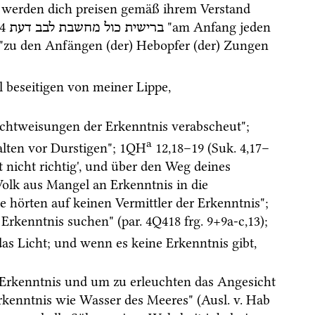
e werden dich preisen gemäß ihrem Verstand 
4
 "am Anfang jeden 
ברישית
כול
מחשבת
לבב
דעת
 "zu den Anfängen (der) Hebopfer (der) Zungen 
ll beseitigen von meiner Lippe, 
 "denn seine Seele hat Zurechtweisungen der Erkenntnis verabscheut"; 
a
lten vor Durstigen"; 
1QH
12
,
18
–
19
 (
Suk.
4
,
17
–
t nicht richtig', und über den Weg deines 
olk aus Mangel an Erkenntnis in die 
 "und sie hörten auf keinen Vermittler der Erkenntnis"; 
 Erkenntnis suchen" (
par.
4Q418
frg. 9+9a-c
,
13
); 
 das Licht; und wenn es keine Erkenntnis gibt, 
n Erkenntnis und um zu erleuchten das Angesicht 
rkenntnis wie Wasser des Meeres" (
Ausl.
v.
Hab