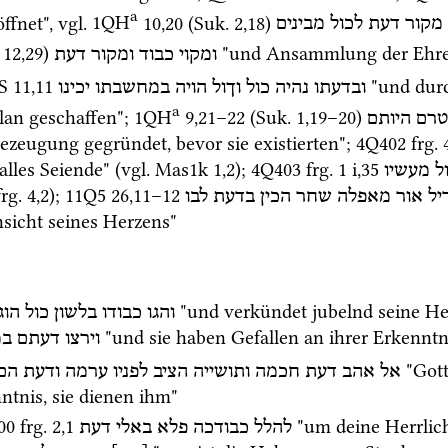
a
ffnet", 
vgl.
1QH
10
,
20
 (
Suk.
2
,
18
)
מקור
דעת
לכול
מבינים
12
,
29
)
 "und Ansammlung der Ehre 
ומקוי
כבוד
ומקור
דעת
S
11
,
11
 "und durc
ובדעתו
נהיה
כול
וךול
הויה
במחשבתו
יכינו
a
Plan geschaffen"; 
1QH
9
,
21
–
22
 (
Suk.
1
,
19
–
20
)
טרם
היותם
ezeugung gegründet, bevor sie existierten"; 
4Q402
frg. 
alles Seiende" (
vgl.
Mas1k
1
,
2
); 
4Q403
frg. 1 i
,
35
ל
מעשיו
frg. 4
,
2
); 
11Q5
26
,
11
–
12
יל
אור
מאפלה
שחר
הכין
בדעת
לבו
sicht seines Herzens" 
 "und verkündet jubelnd seine Herr
והגו
כבודו
בלשון
כול
הוג
 "und sie haben Gefallen an ihrer Erkenntn
וירצו
דעתם
במ
 "Got
אל
אהב
דעת
חכמה
ותושייה
הציב
לפניו
ערמה
ודעת
הם
ntnis, sie dienen ihm" 
00
frg. 2
,
1
 "um deine Herrlic
להלל
כבודכה
פלא
באלי
דעת