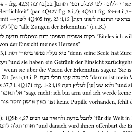
,
4
 + 
frg. 42
,
3
)
 "si
יהללוכה
לפי
שכלם
וכפי
דעתם[
בכ]בודכה
errlichkeit" (
par.
4Q427
frg. 8 i
,
7
); 
4Q511
frg. 63-64 ii
,
3
–
 
mit
→
4Q405
frg. 23 ii
,
12
בראשי
תרומות
לשוני
דעת[
לשון
 "alle Zungen der Erkenntnis" (
i.u.K.
)
כו]ל
לשונ
 "Eiteles ich wi
רקים
אשבית
משפתי
נדות
ונפתלות
מדעת
לב
 von der Einsicht meines Herzens" 
–
3
,
1
כיא
געלה
נפשו
ביסורי
דעת
 "und sie haben ein Getränk der Einsicht zurückgeha
ויעצ
 "wenn sie über die Vision der Erkenntnis sagen: 'Sie is
 
Zit.
Jes
5
,
13
i.
P.
 "darum ist mein V
לכן
גלה
עמי
מבלי
דעת
s
37
,
7
i.
4Q171
frg. 1-2 i
,
19
ולוא
שמ[עו]
למליץ
דעת
 "sage nicht: ich bin arm und ich werde keine
אל
תאמר
 "ist keine Pupille vorhanden, fehlt
באין
אישון
יחסר
אור
2)
: 
1QSb
4
,
27
 "für die Welt i
לתבל
בדעת
ולהאיר
פני
רבים
 "und danach wird ihnen offenbart die E
ואחר
תגלה
להם