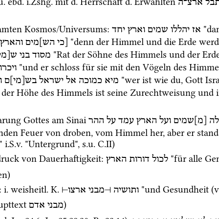
u.
ebd.
i.Zshg.
 mit 
d.
 Herrschaft 
d.
 Erwählten 
בל
ארצ
ה
samten Kosmos/Universums
: 
אז
יהללו
שמים
וארץ
יחד
 "denn der Himmel und die Erde werde
[כי
הש]מים
והארץ
 "Rat der Söhne des Himmels und der Erde
מסוד
בני
ש[מ]
 "und er schloss für sie mit den Vögeln des Himm
ויכרו
 "wer ist wie du, Gott Is
מיא
כמוכה
אל
ישראל
בש[מי]ם
ו
n der Höhe des Himmels ist seine Zurechtweisung und in
arung Gottes am Sinai 
ה
[מ]שמים
ועל
הארץ
עמד
על
ההר
enden Feuer von droben, vom Himmel her, aber er stand 
" 
i.S.v.
 "Untergrund", 
s.u.
 C.II)
ruck von Dauerhaftigkeit
: 
 "für alle Ge
לכול
דורות
הארץ
en)
: 
i.
weisheitl.
K.
⊣
ארצו
מבני
⊢
ותושיה
upttext 
)
מבני
אדם