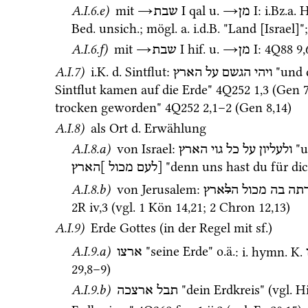
A.I.6.e)
 mit 
→
‎ I
qal
u.
→
‎ I
: 
i.Bz.a.
 
מן
שבת
Bed.
unsich.
; 
mögl.
a.
i.d.B.
 "Land [Israel]";
A.I.6.f)
 mit 
→
‎ I
hif.
u.
→
‎ I
: 
4Q88
9
,
מן
שבת
A.I.7)
i.K.
d.
 Sintflut
: 
 "und 
ויהי
הגשם
על
הארץ
Sintflut kamen auf die Erde" 
4Q252
1
,
3
 (
Gen
trocken geworden" 
4Q252
2
,
1
–
2
 (
Gen
8
,
14
) 
A.I.8)
 als Ort 
d.
 Erwählung 
A.I.8.a)
 von Israel
: 
 "
ולעליון
על
כל
גוי
הארץ
 "denn uns hast du für di
[לעם
מכול
]הארץ
A.I.8.b)
 von Jerusalem
: 
תה
בה
מכול
ה
ל
ארץ
2R iv
,
3
 (
vgl.
1 Kön
14
,
21
; 
2 Chron
12
,
13
)
A.I.9)
 Erde Gottes (in der Regel mit 
sf.
)
A.I.9.a)
 "seine Erde" 
o.ä.
: 
i.
hymn.
K.
ארצו
29
,
8
–
9
) 
A.I.9.b)
 "dein Erdkreis" (
vgl.
H
תבל
ארצכה