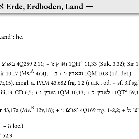
א
Erde, Erdboden, Land
Land": 
he.
a
: 
4Q259
2
,
11
; + 
: 
1QH
11
,
33
 (
Suk.
3
,
32
)
; 
Sir
1
וארץ
ו
בארצ
A
ir
10
,
17
 (
Ms.
4r
,
4
)
; + 
 + 
: 
1QM
10
,
8
 (
od.
det.
)
ובארץ
ו
ב
7r
,
15
)
, 
mögl.
a.
PAM 43.682
frg. 1
,
2
 (
i.u.K.
, 
od.
 + 
sf.
 3.
f.
sg.
a
iii
,
13
, 
CD
6
,
5
; + 
: 
1QM
10
,
13
; + 
: 
11QT
59
,
1
לארץ
ל
וארץ
ו
B
r
43
,
17a
 (
Ms.
12v
,
18
)
; + 
: 
4Q169
frg. 1-2
,
2
; + 
: 
צו
ל
וארצו
ו
.
 + 
ה loc.
)
a
52
,
3