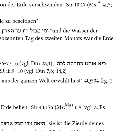
A
von der Erde verschwinden" 
Sir
10
,
17
 (
Ms.
4r
,
5
; 
e zu beseitigen" 
; 
 "und die Wasser der 
ומי
מבול
היו
על
הארץ
ebzehnten Tag des zweiten Monats war die Erde 
 76-77
,
16
 (
vgl.
Dtn
28
,
1
); 
כיא
אותנו
בחרתה
לכה
2R iii
,
9
–
10
 (
vgl.
Dtn
7
,
6
; 
14
,
2
)
du aus der ganzen Welt erwählt hast" 
4Q504
frg. 1-
Mas
 Erde beben" 
Sir
43
,
17a
 (
Ms.
6
,
9
; 
vgl.
a.
Ps
 "sie ist die Zierde deines 
היאה
צבי
תבל
ארצכה