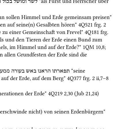
 "als Fürst und Herrscher über 
לשר
ומושל
בכול
ת
 "dann sollen Himmel und Erde gemeinsam preisen" 
n auf seine(n) Gesalbten hören" 
4Q521
frg. 2 
 zu einer Gemeinschaft von Frevel" 
4Q181
frg. 
els und den Tieren der Erde einen Bund zum 
raels, im Himmel und auf der Erde?" 
1QM
10
,
8
; 
 allen Grundfesten der Erde sind die 
 "seine 
תפארתו
הראנו
באש
בעורה
ממעל
auf der Erde, auf dem Berg" 
4Q377
frg. 2 ii
,
7
–
8
nerationen der Erde" 
4Q219
2
,
30
 (Jub 21,24)
 "und Gesundheit (verschwinde nicht) von seinen Erdenbürgern" 