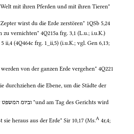
 "sie zertreten die Welt mit ihren Pferden und mit ihren Tieren" 
Zepter wirst du die Erde zerstören" 
1QSb
5
,
24
n zu vernichten" 
4Q215a
frg. 3
,
1
 (
L.u.
; 
i.u.K.
)
 5 ii
,
4
 (
4Q464c
frg. 1_ii
,
5
)
 (
i.u.K.
; 
vgl.
Gen
6
,
13
; 
 werden von der ganzen Erde vergehen" 
4Q221
ie durchziehen die Ebene, um die Städte der 
 "und am Tag des Gerichts wird 
וביומ
המשפט
י
A
ßt sie heraus aus der Erde" 
Sir
10
,
17
 (
Ms.
4r
,
4
; 