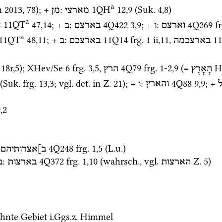
a
 2013
, 78); + 
: 
1QH
12
,
9
 (
Suk.
4
,
8
)
מארצי
מן
a
11QT
47
,
14
; + 
: 
4Q422
3
,
9
; + 
: 
4Q269
fr
וארצם
ו
בארצם
ב
א
a
11QT
48
,
11
; + 
: 
11Q14
frg. 1 ii
,
11
, 
1
בארצכמה
בארצכם
ב
18r
,
5
)
; 
XHev/Se 6
frg. 3
,
5
, 
4Q79
frg. 1-2
,
9
 (= 
H
הָאָרֶץ
הרץ
 (
Suk.
frg. 13
,
3
; 
vgl.
det.
 in 
Z.
21
); + 
: 
4Q88
9
,
9
; + 
והארץ
ו
9
,
2
)
 
4Q248
frg. 1
,
5
 (
L.u.
)
ב]אצרותיהם
: 
4Q372
frg. 1
,
10
 (
wahrsch.
, 
vgl.
Z.
5
) 
הארצות
בארצות
ב
hnte Gebiet 
i.Ggs.z.
 Himmel