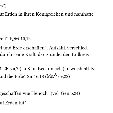
es")
uf Erden in ihren Königreichen und namhafte 
elt" 
1QM
10
,
12
 und Erde erschaffen"; 
Aufzähl.
verschied.
t durch seine Kraft, der gründet den Erdkreis 
 1-2R vii
,
7
 (
i.u.K.
u.
Bed.
unsich.
); 
i.
weisheitl.
K.
A
nd die Erde" 
Sir
16
,
18
 (
Ms.
6v
,
22
)
geschaffen wie Henoch" (
vgl.
Gen
5
,
24
)
f Erden tut" 