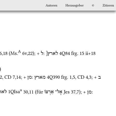
Autoren
Herausgeber
©
Zitieren
A
6
,
18
 (
Ms.
6v
,
22
)
; + 
: 
4Q84
frg. 15 ii+18 
לארץ[
ל
)
2
, 
CD
7
,
14
; + 
: 
4Q390
frg. 1
,
5
, 
CD
4
,
3
; + 
ב
מארץ
מן
a
1QIsa
30
,
11
 (für 
Jes
37
,
7
); + 
: 
מן
אֶל־
אַרְצוֹ
לאר