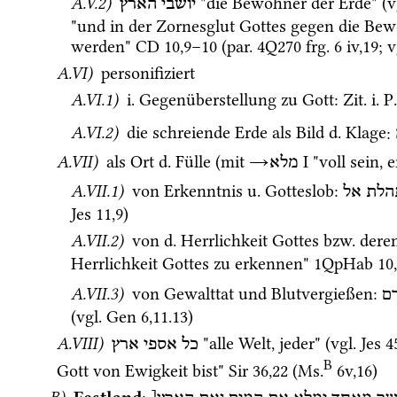
A.V.2)
 "die Bewohner der Erde" (
v
יושבי הארץ
"und in der Zornesglut Gottes gegen die Bewo
werden" 
CD
10
,
9
–
10
 (
par.
4Q270
frg. 6 iv
,
19
; 
v
A.VI)
 personifiziert
A.VI.1)
i.
 Gegenüberstellung zu Gott
: 
Zit.
i.
P.
A.VI.2)
 die schreiende Erde als Bild 
d.
 Klage
: 
A.VII)
 als Ort 
d.
 Fülle (mit 
→
‎ I
 "voll sein, e
מלא
A.VII.1)
 von Erkenntnis 
u.
 Gotteslob
: 
הלת
אל
Jes
11
,
9
)
A.VII.2)
 von 
d.
 Herrlichkeit Gottes 
bzw.
 dere
Herrlichkeit Gottes zu erkennen" 
1QpHab
10
,
A.VII.3)
 von Gewalttat und Blutvergießen
: 
ם
(
vgl.
Gen
6
,
11
.
13
)
A.VIII)
 "alle Welt, jeder" (
vgl.
Jes
4
כל אספי ארץ
B
Gott von Ewigkeit bist" 
Sir
36
,
22
 (
Ms.
6v
,
16
)