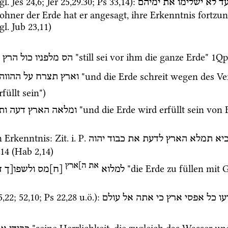
gl.
Jes
24
,
6
; 
Jer
25
,
29
.
30
; 
Ps
33
,
14
)
: 
ד
לא
ישלימו
את
ימיהם
hner der Erde hat er angesagt, ihre Erkenntnis fortzun
gl.
 Jub 23,11)
 "still sei vor ihm die ganze Erde" 
1Q
הס
מלפניו
כול
הרץ
 "und die Erde schreit wegen des Ve
וארץ
תצרח
על
ההווה
rfüllt sein")
 "und die Erde wird erfüllt sein von
ומלאה
הארץ
דעה
ות
n Erkenntnis
: 
Zit.
i.
P.
יא
תמלא
הארץ
לדעת
את
כבוד
יהוה
14
 (
Hab
2
,
14
)
את
ה]ארץ
 "die Erde zu füllen mit
למלוא
[ח]מס
ולשפו[ך
ד
5
,
22
; 
52
,
10
; 
Ps
22
,
28
u.ö.
)
: 
עו
כל
אפסי
ארץ
כי
אתה
אל
עולם