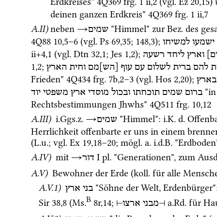
Erdkreises" 
4Q369
frg. 1 ii
,
2
 (
vgl.
Ez
20
,
15
) 
deinen ganzen Erdkreis" 
4Q369
frg. 1 ii
,
7
A.II)
neben 
→
 "Himmel" zur 
Bez.
 des ge
שמים
4Q88
10
,
5
–
6
 (
vgl.
Ps
69
,
35
; 
148
,
3
); 
ישמעו
למשיחו
ii+4
,
1
 (
vgl.
Dtn
32
,
1
; 
Jes
1
,
2
); 
ים
וארץ
ליחד
רשעה
1
,
2
; 
ת
להם
ברית
לשלום
עם
עוף
[הש]מם
וחית
הארץ
Frieden" 
4Q434
frg. 7b
,
2
–
3
 (
vgl.
Hos
2
,
20
); 
בארץ
 "i
ברום
שמים
תוכחתו
ובכול
מוסדי
ארץ
משפטי
יוד
Rechtsbestimmungen Jhwhs" 
4Q511
frg. 10
,
12
A.III)
i.Ggs.z.
→
 "Himmel"
: 
i.K.
d.
 Offenb
שמים
Herrlichkeit offenbarte er uns in einem brenn
(
L.u.
; 
vgl.
Ex
19
,
18
–
20
; 
mögl.
a.
i.d.B.
 "Erdboden
A.IV)
 mit 
→
‎ I
pl.
 "Generationen", zum Ausd
דור
A.V)
 Bewohner der Erde (
koll.
 für alle Mensch
A.V.1)
 "Söhne der Welt, Erdenbürger"
בני ארץ
B
Sir
38
,
8
 (
Ms.
8r
,
14
; 
a.Rd.
 für Ha
⊣
ארצו
מבני
⊢