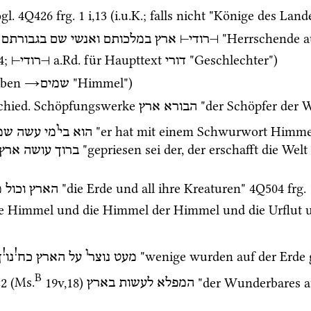
gl.
4Q426
frg. 1 i
,
13
 (
i.u.K.
; falls nicht "Könige des Land
 
 "Herrschende a
בגבורתם
שם
ואנשי
במלכותם
ארץ
⊣
רודי
⊢
4
; 
a.Rd.
 für Haupttext 
 "Geschlechter")
⊣
רודי
⊢
דורי
eben 
→
 "Himmel")
שמים
chied.
 Schöpfungswerke 
 "der Schöpfer der W
הבורא
ארץ
ו
 "er hat mit einem Schwurwort Himmel
הוא
בי
מי
עשה
שמ
 "gepriesen sei der, der erschafft die Wel
ברוך
עושה
ארץ
 "die Erde und all ihre Kreaturen" 
4Q504
frg.
הארץ
וכול
[
die Himmel und die Himmel der Himmel und die Urflut u
!
!
ו
 "wenige wurden auf der Erde 
מעט
נוצר
על
הארץ
כח
נו
ך
B
22
 (
Ms.
19v
,
18
)
 "der Wunderbares au
המפלא
לעשות
בארץ