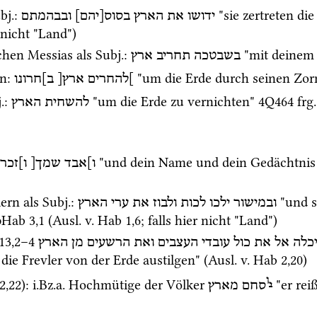
bj.
: 
ידושו
את
הארץ
בסוס[יהם]
ובבהמתם
r nicht "Land")
chen Messias als 
Subj.
: 
 "mit deinem 
בשבטכה
תחריב
ארץ
rn
: 
 "um die Erde durch seinen Zor
]להחרים
ארץ[
ב]חרונו
.
: 
 "um die Erde zu vernichten" 
4Q464
frg.
להשחית
הארץ
 "und dein Name und dein Gedächtnis
ו]אבד
שמך[
ו]זכר
ern als 
Subj.
: 
 "und s
ובמישור
ילכו
לכות
ולבוז
את
ערי
הארץ
pHab
3
,
1
 (
Ausl.
v.
Hab
1
,
6
; falls hier nicht "Land")
13
,
2
–
4
כלה
אל
את
כול
עובדי
העצבים
ואת
הרשעים
מן
הארץ
die Frevler von der Erde austilgen" (
Ausl.
v.
Hab
2
,
20
)
ו
2
,
22
)
: 
i.Bz.a.
 Hochmütige der Völker 
 "er rei
י
סחם
מארץ