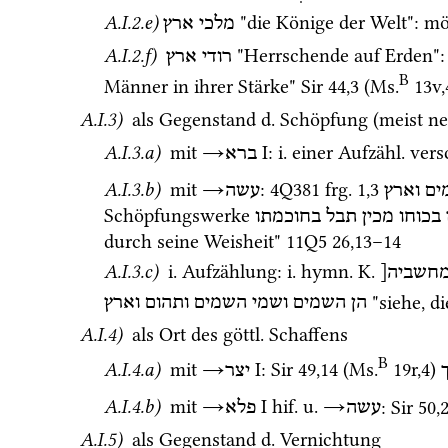
A.I.2.e)
 "die Könige der Welt"
: 
mö
מלכי ארץ
A.I.2.f)
 "Herrschende auf Erden"
:
רודי ארץ
B
Männer in ihrer Stärke" 
Sir
44
,
3
 (
Ms.
13v
,
A.I.3)
 als Gegenstand 
d.
 Schöpfung (meist n
A.I.3.a)
 mit 
→
‎ I
: 
i.
 einer 
Aufzähl.
vers
ברא
A.I.3.b)
 mit 
→
: 
4Q381
frg. 1
,
3
ים
וארץ
עשה
Schöpfungswerke 
בכוחו
מכין
תבל
בחוכמתו
durch seine Weisheit" 
11Q5
26
,
13
–
14
A.I.3.c)
i.
 Aufzählung
: 
i.
hymn.
K.
מחשביה
 "siehe, 
הן
השמים
ושמי
השמים
ותהום
וארץ
A.I.4)
 als Ort des 
göttl.
 Schaffens
B
A.I.4.a)
 mit 
→
‎ I
: 
Sir
49
,
14
 (
Ms.
19r
,
4
)
יצר
A.I.4.b)
 mit 
→
‎ I
hif.
u.
→
: 
Sir
50
,
עשה
פלא
A.I.5)
 als Gegenstand 
d.
 Vernichtung