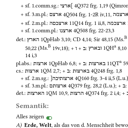
+ 
sf.
 1.
comm.
sg.
: 
4Q372
frg. 1
,
19
 (
Qimron
]ארצי
+ 
sf.
 3.
m.
pl.
: 
4Q504
frg. 1-2R iv
,
11
, 
רצמה
ארצם
+ 
sf.
 2.
m.
pl.
: 
11Q14
frg. 1 ii
,
8
, 
ארצכמה
ארצכםה
+ 
sf.
 1.
comm.
pl.
: 
4Q508
frg. 22-23
,
3
ארצנו
B
det.
: 
1QpHab
3
,
10
; 
CD
4
,
14
; 
Sir
48
,
15
 (
Ms.
הארץ
B
a
50
,
22
 (
Ms.
19v
,
18
)
; + 
 + 
: 
1QH
8
,
10
ובארץ
ב
ו
14 i
,
3
a
pl.
abs.
: 
1QpHab
6
,
8
; + 
: 
11QT
5
בארצות
ב
ארצות
cs.
: 
1QM
2
,
7
; + 
: 
4Q248
frg. 1
,
8
בארצות
ב
ארצות
+ 
sf.
 2.
m.
sg.
: 
4Q160
frg. 3-4 ii
,
5
 (
L.u.
ארצותיכה[
+ 
sf.
 3.
m.
pl.
: 
4Q379
frg. 28
,
2
 (
L.u.
); + 
:
ב
ארצותם
det.
: 
1QM
10
,
9
, 
4Q374
frg. 2 i
,
4
; + 
הרצות
הארצות
Semantik:
Alles zeigen
A)
Erde, Welt
, als das von 
d.
 Menschheit bewo