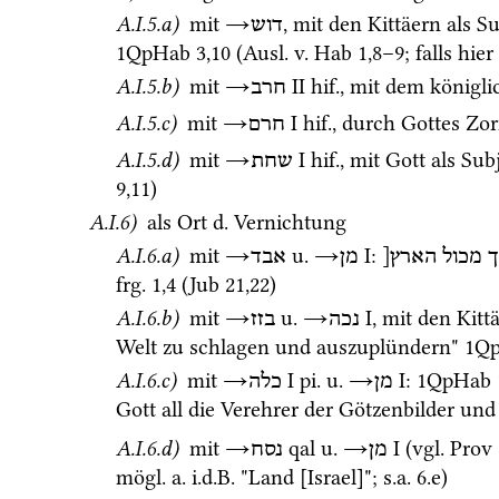
A.I.5.a)
 mit 
→
, mit den Kittäern als 
Su
דוש
1QpHab
3
,
10
 (
Ausl.
v.
Hab
1
,
8
–
9
; falls hie
A.I.5.b)
 mit 
→
‎ II
hif.
, mit dem königli
חרב
A.I.5.c)
 mit 
→
‎ I
hif.
, durch Gottes Zo
חרם
A.I.5.d)
 mit 
→
‎ I
hif.
, mit Gott als 
Subj
שחת
9
,
11
)
A.I.6)
 als Ort 
d.
 Vernichtung
A.I.6.a)
 mit 
→
u.
→
‎ I
: 
ך
מכול
הארץ[
מן
אבד
frg. 1
,
4
 (Jub 21,22)
A.I.6.b)
 mit 
→
u.
→
‎ I
, mit den Kittä
נכה
בזז
Welt zu schlagen und auszuplündern" 
1Q
A.I.6.c)
 mit 
→
‎ I
pi.
u.
→
‎ I
: 
1QpHab
מן
כלה
Gott all die Verehrer der Götzenbilder und 
A.I.6.d)
 mit 
→
qal
u.
→
‎ I
 (
vgl.
Prov
מן
נסח
mögl.
a.
i.d.B.
 "Land [Israel]"; 
s.a.
 6.e)