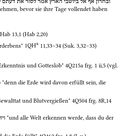
ובחרון
אף
אל
ביושבי
הארץ
אמר
לסור
את
דעתם
ע
ehmen, bevor sie ihre Tage vollendet haben 
pHab
13
,
1
 (
Hab
2
,
20
)
a
rderbens" 
1QH
11
,
33
–
34
 (
Suk.
3
,
32
–
33
)
 Erkenntnis und Gotteslob" 
4Q215a
frg. 1 ii
,
5
 (
vgl.
 "denn die Erde wird davon erfüllt sein, die 
כ
 Gewalttat und Blutvergießen" 
4Q504
frg. 8R
,
14
 "und alle Welt erkennen werde, dass du der 
ויד