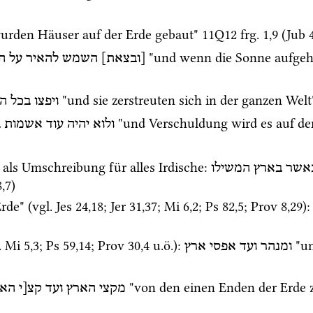
urden Häuser auf der Erde gebaut" 
11Q12
frg. 1
,
9
 (
Jub 
 "und wenn die Sonne aufgeht
[ובצאת]
השמש
להאיר
על
ה
 "und sie zerstreuten sich in der ganzen Welt
ויפצו
בכל
ה
 "und Verschuldung wird es auf de
ולוא
יהיה
עוד
אשמות
ב
" als Umschreibung für alles Irdische
: 
אשר
בארץ
המשילו
8
,
7
)
rde" (
vgl.
Jes
24
,
18
; 
Jer
31
,
37
; 
Mi
6
,
2
; 
Ps
82
,
5
; 
Prov
8
,
29
)
:
.
Mi
5
,
3
; 
Ps
59
,
14
; 
Prov
30
,
4
u.ö.
)
: 
 "u
ומנהר
ועד
אפסי
ארץ
 "von den einen Enden der Erde 
מקצי
הארץ
ועד
קצ[י
הא]