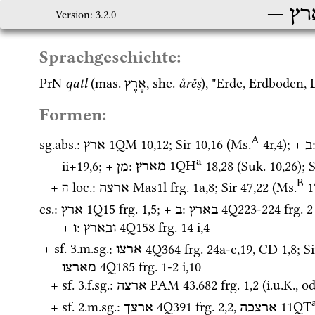
רץ
Version: 3.2.0
Sprachgeschichte:
PrN
qatl
 (
mas.
, 
she.
å̄rěṣ
), "Erde, Erdboden, 
אֶרֶץ
Formen:
A
sg.
abs.
: 
1QM
10
,
12
; 
Sir
10
,
16
 (
Ms.
4r
,
4
)
; + 
ב
ארץ
a
ii+19
,
6
; + 
: 
1QH
18
,
28
 (
Suk.
10
,
26
)
; 
S
מארץ
מן
B
+ 
ה loc.
: 
Mas1l
frg. 1a
,
8
; 
Sir
47
,
22
 (
Ms.
1
ארצה
cs.
: 
1Q15
frg. 1
,
5
; + 
: 
4Q223-224
frg. 2 
בארץ
ב
ארץ
+ 
: 
4Q158
frg. 14 i
,
4
ובארץ
ו
 + 
sf.
 3.
m.
sg.
: 
4Q364
frg. 24a-c
,
19
, 
CD
1
,
8
; 
Si
ארצו
4Q185
frg. 1-2 i
,
10
מארצו
+ 
sf.
 3.
f.
sg.
: 
PAM 43.682
frg. 1
,
2
 (
i.u.K.
, 
od
ארצה
+ 
sf.
 2.
m.
sg.
: 
4Q391
frg. 2
,
2
, 
11QT
ארצכה
ארצך