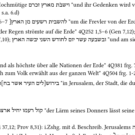
Hochmütige 
 "und ihr Gedenken wird 
וישבֹת
מארץ
זכרם
 
s.a.
 6.d)
6
–
7
 "um die Frevler von der Erd
להשבית
רשעים
מן
הארץ[
der Regen strömte auf die Erde" 
4Q252
1
,
5
–
6
 (
Gen
7
,
12
)
7
,
10
); 
 "und am si
ובשבעה
עשר
יום
לחודש
השני
יבשה
הארץ
und als höchste über alle Nationen der Erde" 
4Q381
frg.
ch zum Volk erwählt aus der ganzen Welt" 
4Q504
frg. 1-
 "in Jerusalem, der Stadt, die 
בירוש[לים
העיר
אשר
בח]ר
 "der Lärm seines Donners lässt seine
קול
רעמו
יחיל
ארצו
i
37
,
12
; 
Prov
8
,
31
)
: 
i.Zshg.
 mit 
d.
Beschreib.
 Jerusalems 
כ