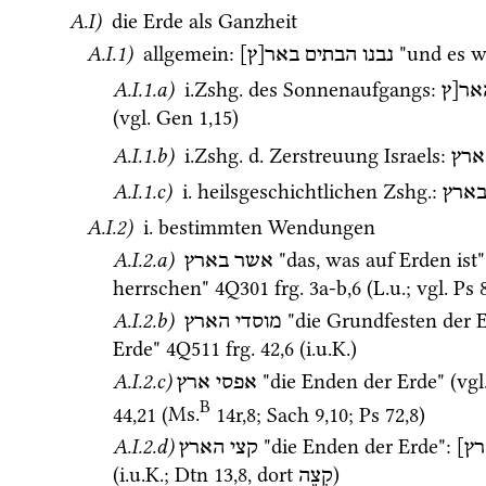
A.I)
 die Erde als Ganzheit
A.I.1)
 allgemein
: 
 "und es w
נבנו
הבתים
באר[ץ]
A.I.1.a)
i.Zshg.
 des Sonnenaufgangs
: 
אר[ץ
(
vgl.
Gen
1
,
15
)
A.I.1.b)
i.Zshg.
d.
 Zerstreuung Israels
: 
ארץ
A.I.1.c)
i.
 heilsgeschichtlichen 
Zshg.
: 
ארץ
A.I.2)
i.
 bestimmten Wendungen 
A.I.2.a)
 "das, was auf Erden ist
אשר בארץ
herrschen" 
4Q301
frg. 3a-b
,
6
 (
L.u.
; 
vgl.
Ps
A.I.2.b)
 "die Grundfesten der E
מוסדי הארץ
Erde" 
4Q511
frg. 42
,
6
 (
i.u.K.
)
A.I.2.c)
 "die Enden der Erde" (
vgl
אפסי
ארץ
B
44
,
21
 (
Ms.
14r
,
8
; 
Sach
9
,
10
; 
Ps
72
,
8
) 
A.I.2.d)
 "die Enden der Erde"
: 
רץ
קצי הארץ
(
i.u.K.
; 
Dtn
13
,
8
, dort 
)
קְצֵה