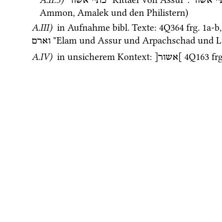
י
אשור
כתיי
אשור
Ammon, Amalek und den Philistern) 
A.III)
 in Aufnahme 
bibl.
 Texte
: 
4Q364
frg. 1a-b
,
 "Elam und Assur und Arpachschad und L
וארם
A.IV)
 in unsicherem Kontext
: 
4Q163
fr
]אשור[