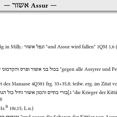
אשור
Assur
ig in 
Milḥ.
: 
 "und Assur wird fallen" 
1QM
1
,
6
 
ונפל
אשור
בכול
בני
אשור
ופרס
והקדמוני
ע
et des Manasse 
4Q381
frg. 33+35
,
8
; 
teilw.
erg.
 im Zitat v
 "die Krieger der Kit
ג]בורי
כתיים
והמון
אשור
וחיל
כול
הגו
0
B
Ms.
18r
,
15
; 
L.u.
) 
 "und gegen die Scharen der Kittäer von Assur