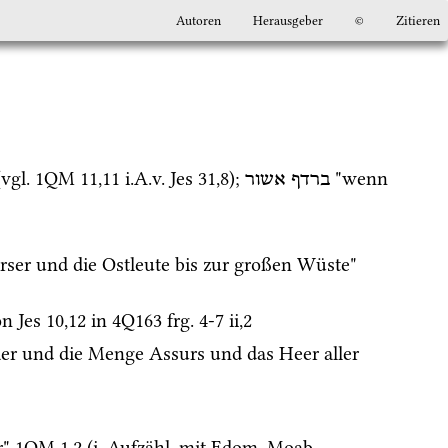
Autoren
Herausgeber
©
Zitieren
(
vgl.
1QM
11
,
11
i.A.v.
Jes
31
,
8
); 
 "wenn 
ברדף
אשור
 "gegen alle Assyrer und Perser und die Ostleute bis zur großen Wüste" 
on 
Jes
10
,
12
 in 
4Q163
frg. 4-7 ii
,
2
täer und die Menge Assurs und das Heer aller 
" 
1QM
1
,
2
 (
i.
Aufzähl.
 mit Edom, Moab, 