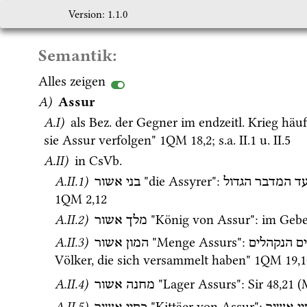
Version: 1.1.0
Semantik:
Alles zeigen
A)
Assur
A.I)
 als 
Bez.
 der Gegner im 
endzeitl.
 Krieg häuf
sie Assur verfolgen" 
1QM
18
,
2
; 
s.a.
 II.1 
u.
 II.5
A.II)
 in 
CsVb.
A.II.1)
 "die Assyrer"
: 
ד
המדבר
הגדול
בני
אשור
1QM
2
,
12
A.II.2)
 "König von Assur"
: im Geb
מלך
אשור
A.II.3)
 "Menge Assurs"
: 
ים
הנקהלים
המון אשור
Völker, die sich versammelt haben" 
1QM
19
,
1
A.II.4)
 "Lager Assurs"
: 
Sir
48
,
21
 (
מחנה אשור
A.II.5)
 "Kittäer von Assur"
: 