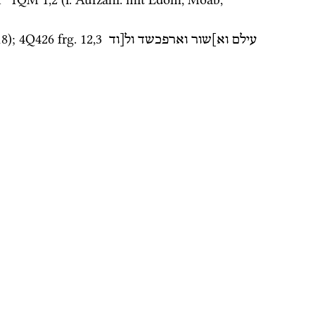
18
); 
4Q426
frg. 12
,
3
עילם
וא]שור
וארפכשד
ול[וד