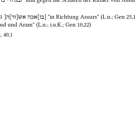
ובגדודי
כתי
1
 "in Richtung Assurs" (
L.u.
; 
Gen
25
,
[בו]אכה
אש[ור]ה[
ud und Aram" (
L.u.
; 
i.u.K.
; 
Gen
10
,
22
) 
g. 40
,
1