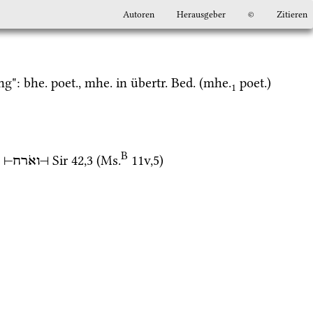
Autoren
Herausgeber
©
Zitieren
ng": 
bhe.
poet.
, 
mhe.
 in 
übertr.
Bed.
 (
mhe.
poet.
) 
1
B
 
Sir
42
,
3
 (
Ms.
11v
,
5
)
⊣
ואֹרח
⊢