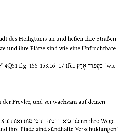
adt des Heiligtums an und ließen ihre Straßen 
äste und ihre Plätze sind wie eine Unfruchtbare, 
" 
4Q51
frg. 155-158
,
16
–
17
 (für 
 "wie 
כַּעֲפַר־
אָרֶץ
g der Frevler, und sei wachsam auf deinen 
 "denn ihre Wege 
כיא
דרכיה
דרכי
מות
ואורחותיה
sind Wege des Todes und ihre Wege sind Pfade der Sünde; ihre Bahnen sind unrechte Vergehen und ihre Pfade sind sündhafte Verschuldungen" 