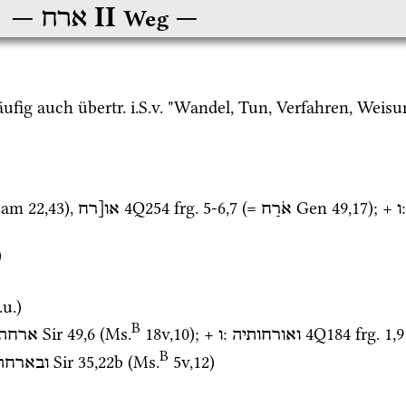
‎ II
ארח
Weg
äufig auch 
übertr.
i.S.v.
 "Wandel, Tun, Verfahren, Weisu
Sam
22
,
43
), 
4Q254
frg. 5-6
,
7
 (= 
Gen
49
,
17
); + 
:
ו
אֹרַח
או[רח
) 
.u.
)
B
Sir
49
,
6
 (
Ms.
18v
,
10
)
; + 
: 
4Q184
frg. 1
,
9
ואורחותיה
ו
ארחתי
B
Sir
35
,
22b
 (
Ms.
5v
,
12
)
ובארחת