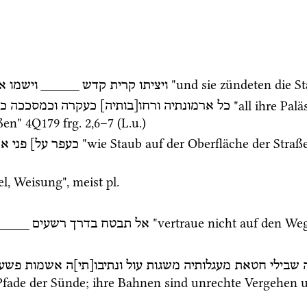
 "und sie zündeten die St
א
וישמו
_____
קדש
קרית
ויציתו
 "all ihre Pal
כל
ארמונתיה
ורחו[בותיה]
כעקרה
וכמסככה
כו
ßen" 
4Q179
frg. 2
,
6
–
7
 (
L.u.
)
 "wie Staub auf der Oberfläche der Straße
כעפר
על]
פני
אר
, Weisung", meist 
pl.
 "vertraue nicht auf den We
____
רשעים
בדרך
תבטח
אל
שבילי
חטאת
מעגלותיה
משגות
עול
ונתיבו[תי]ה
אשמות
פשע