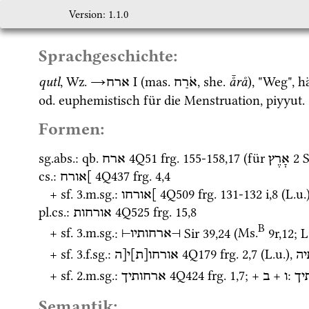
Version: 1.1.0
Sprachgeschichte:
qutl
, 
Wz.
→
‎ I
 (
mas.
, 
she.
å̄rå
), "Weg", h
אֹרַח
ארח
od.
 euphemistisch für die Menstruation, 
piyyut.
Formen:
sg.
abs.
: 
qb.
4Q51
frg. 155-158
,
17
 (für 
2 
אָרֶץ
ארח
cs.
: 
4Q437
frg. 4
,
4
]אורח
+ 
sf.
 3.
m.
sg.
: 
4Q509
frg. 131-132 i
,
8
 (
L.u.
]אורחו
pl.
cs.
: 
4Q525
frg. 15
,
8
אורחות
B
+ 
sf.
 3.
m.
sg.
: 
Sir
39
,
24
 (
Ms.
9r
,
12
; 
L
⊣
ארחותיו
⊢
+ 
sf.
 3.
f.
sg.
: 
4Q179
frg. 2
,
7
 (
L.u.
), 
ה
אורחו[ת]י[ה
+ 
sf.
 2.
m.
sg.
: 
4Q424
frg. 1
,
7
; + 
 + 
: 
יך
ו
ב
ארחותיך
Semantik: