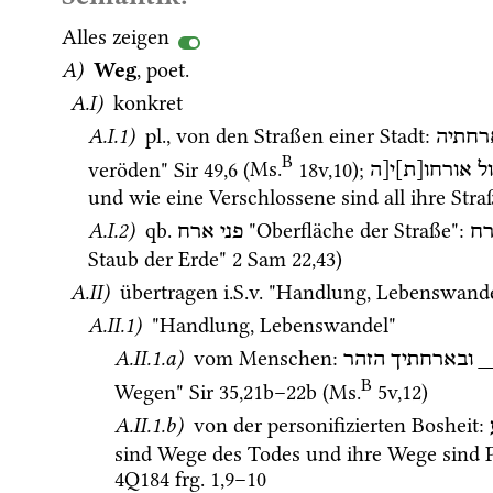
Alles zeigen
A)
 Weg
, 
poet.
A.I)
 konkret
A.I.1)
pl.
, von den Straßen einer Stadt
: 
רחתיה
B
veröden" 
Sir
49
,
6
 (
Ms.
18v
,
10
)
; 
ל
אורחו[ת]י[ה
und wie eine Verschlossene sind all ihre Stra
A.I.2)
qb.
 "Oberfläche der Straße"
: 
ח
פני
ארח
Staub der Erde" 
2 Sam
22
,
43
) 
A.II)
 übertragen 
i.S.v.
 "Handlung, Lebenswandel
A.II.1)
 "Handlung, Lebenswandel" 
A.II.1.a)
 vom Menschen
: 
הזהר
ובארחתיך
_
B
Wegen" 
Sir
35
,
21b
–
22b
 (
Ms.
5v
,
12
)
A.II.1.b)
 von der personifizierten Bosheit
: 
4Q184
frg. 1
,
9
–
10